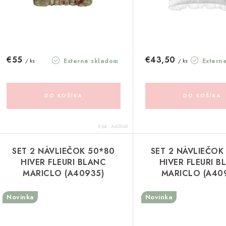
p
r
r
o
o
d
d
€55
€43,50
Externe skladom
Extern
/ ks
/ ks
u
u
k
k
DO KOŠÍKA
DO KOŠÍKA
t
o
Kód:
A40949
o
v
v
SET 2 NÁVLIEČOK 50*80
SET 2 NÁVLIEČOK
HIVER FLEURI BLANC
HIVER FLEURI B
MARICLO (A40935)
MARICLO (A40
Novinka
Novinka