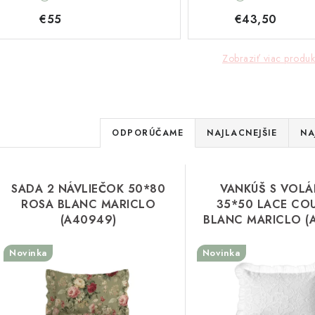
(A40691)
€55
€43,50
Zobraziť viac produk
R
ODPORÚČAME
NAJLACNEJŠIE
NA
a
V
d
SADA 2 NÁVLIEČOK 50*80
VANKÚŠ S VOL
ý
e
ROSA BLANC MARICLO
35*50 LACE CO
(A40949)
BLANC MARICLO (
p
n
Novinka
Novinka
i
s
e
p