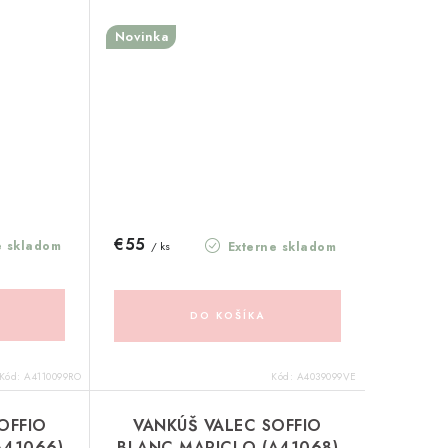
(A4039099VE)
Novinka
€55
e skladom
Externe skladom
/ ks
DO KOŠÍKA
Kód:
A4110099RO
Kód:
A4039099VE
OFFIO
VANKÚŠ VALEC SOFFIO
A41066)
BLANC MARICLO (A41068)