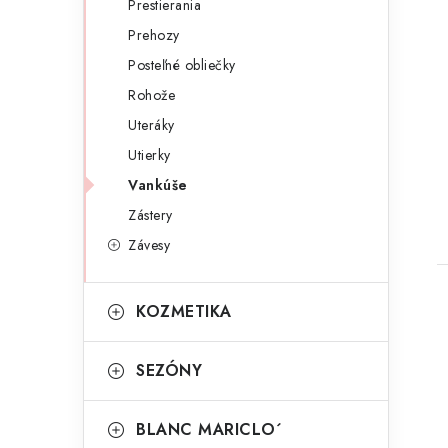
Prestierania
Prehozy
Posteľné obliečky
Rohože
Uteráky
Utierky
Vankúše
t
Zástery
Závesy
KOZMETIKA
SEZÓNY
BLANC MARICLO´