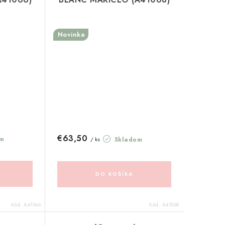
Novinka
€63,50
m
Skladom
/ ks
DO KOŠÍKA
Kód:
A41066
Kód:
A41068