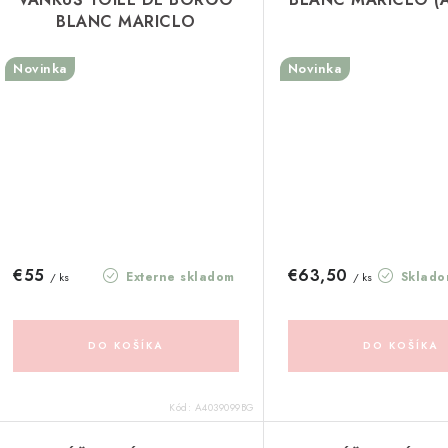
BLANC MARICLO
(A4039099BG)
Novinka
Novinka
€55
€63,50
Externe skladom
Sklado
/ ks
/ ks
DO KOŠÍKA
DO KOŠÍKA
Kód:
A4039099BG