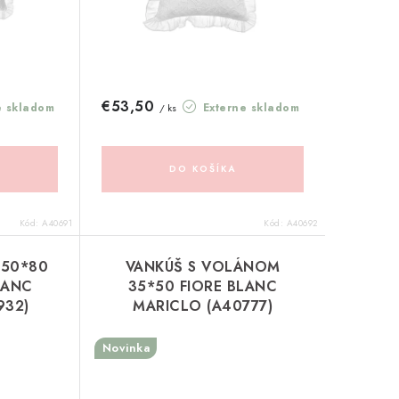
€53,50
e skladom
Externe skladom
/ ks
DO KOŠÍKA
Kód:
A40691
Kód:
A40692
 50*80
VANKÚŠ S VOLÁNOM
LANC
35*50 FIORE BLANC
932)
MARICLO (A40777)
Novinka