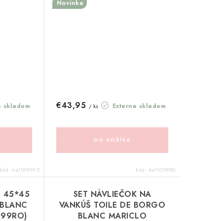
Novinka
€43,95
e skladom
Externe skladom
/ ks
DO KOŠÍKA
Kód:
A4110199VE
Kód:
A4110199RO
 45*45
SET NÁVLIEČOK NA
 BLANC
VANKÚŠ TOILE DE BORGO
099RO)
BLANC MARICLO