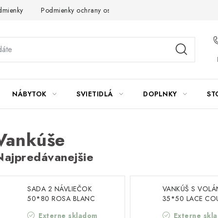
dmienky
Podmienky ochrany osobných údajov
Návod na údrž
NÁBYTOK
SVIETIDLÁ
DOPLNKY
ST
Vankúše
Najpredávanejšie
SADA 2 NÁVLIEČOK
VANKÚŠ S VOL
50*80 ROSA BLANC
35*50 LACE CO
MARICLO (A40949)
BLANC MARICLO
Externe skladom
Externe skl