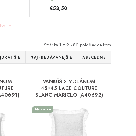
(A40692)
€53,50
tov
Stránka
1
z
2
-
80
položiek celkom
JDRAHŠIE
NAJPREDÁVANEJŠIE
ABECEDNE
ÁNOM
VANKÚŠ S VOLÁNOM
UTURE
45*45 LACE COUTURE
A40691)
BLANC MARICLO (A40692)
Novinka