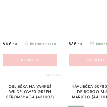
€69
€79
Externe skladom
Extern
/ ks
/ ks
DO KOŠÍKA
DO KOŠÍKA
Kód:
A40776
OBLIEČKA NA VANKÚŠ
NÁVLIEČKA 50*80
WILDFLOWER GREEN
DE BORGO BL
STRÖMSHAGA (431005)
MARICLO (A4110