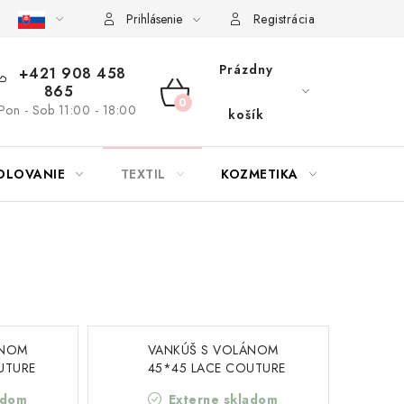
bu nábytku
Reklamačný poriadok
Pravidlá zliav a akcií
K
Prihlásenie
Registrácia
Prázdny
+421 908 458
865
NÁKUPNÝ
Pon - Sob 11:00 - 18:00
košík
KOŠÍK
OLOVANIE
TEXTIL
KOZMETIKA
SEZÓN
ÁNOM
VANKÚŠ S VOLÁNOM
UTURE
45*45 LACE COUTURE
BLANC MARICLO
adom
Externe skladom