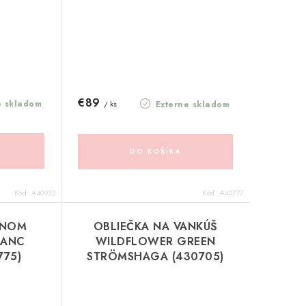
€89
e skladom
Externe skladom
/ ks
DO KOŠÍKA
Kód:
A40932
Kód:
A40777
ÁNOM
OBLIEČKA NA VANKÚŠ
LANC
WILDFLOWER GREEN
775)
STRÖMSHAGA (430705)