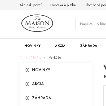
Prejsť
Ako nakupovať
Doprava a platba
Obchodné po
na
obsah
NOVINKY
AKCIA
ZÁHRADA
Domov
TEXTIL
Vankúše
B
K
Preskočiť
NOVINKY
kategórie
a
o
t
č
AKCIA
e
n
g
ZÁHRADA
ý
ó