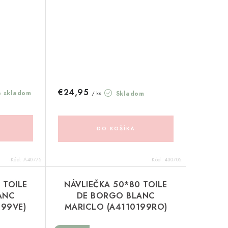
€24,95
e skladom
Skladom
/ ks
DO KOŠÍKA
Kód:
A40775
Kód:
430705
 TOILE
NÁVLIEČKA 50*80 TOILE
ANC
DE BORGO BLANC
199VE)
MARICLO (A4110199RO)