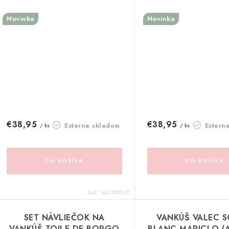
Novinka
Novinka
€38,95
€38,95
Externe skladom
Extern
/ ks
/ ks
DO KOŠÍKA
DO KOŠÍKA
Kód:
A4110099VE
SET NÁVLIEČOK NA
VANKÚŠ VALEC S
VANKÚŠ TOILE DE BORGO
BLANC MARICLO (