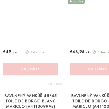
Novinka
€49
€43,95
Skladom
Extern
/ ks
/ ks
DO KOŠÍKA
DO KOŠÍKA
Kód:
431005
BAVLNENÝ VANKÚŠ 45*45
BAVLNENÝ VANKÚŠ
TOILE DE BORGO BLANC
TOILE DE BORGO
MARICLO (A4110099VE)
MARICLO (A4110