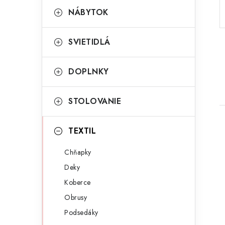
p
r
NÁBYTOK
a
i
SVIETIDLÁ
e
n
e
DOPLNKY
l
STOLOVANIE
TEXTIL
Chňapky
Deky
i
Koberce
Obrusy
Podsedáky