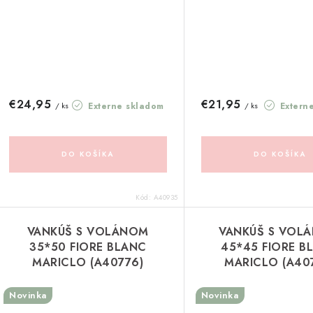
€24,95
€21,95
Externe skladom
Extern
/ ks
/ ks
DO KOŠÍKA
DO KOŠÍKA
Kód:
A40935
VANKÚŠ S VOLÁNOM
VANKÚŠ S VOL
35*50 FIORE BLANC
45*45 FIORE B
MARICLO (A40776)
MARICLO (A40
Novinka
Novinka