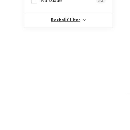
Na sklade
53
Rozbaliť filter