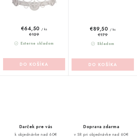
€64,50
€89,50
/ ks
/ ks
€129
€179
Externe skladom
Skladom
DO KOŠÍKA
DO KOŠÍKA
O
v
l
á
d
Darček pre vás
Doprava zdarma
a
k objednávke nad 60€
v SR pri objednávke nad 60€