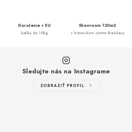
c
i
e
Doručenie v EU
Showroom 130m2
p
balíky do 10kg
v historickom centre Bratislavy
r
v
k
y
v
Sledujte nás na Instagrame
ý
p
ZOBRAZIŤ PROFIL
i
s
u