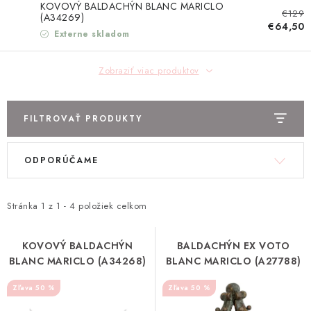
TEXTIL
KOVOVÝ BALDACHÝN BLANC MARICLO
€129
(A34269)
€64,50
Externe skladom
KOZMETIKA
Zobraziť viac produktov
SEZÓNY
BLANC MARICLO´
FILTROVAŤ PRODUKTY
DARČEKOVÉ POUKÁŽKY
V
R
ODPORÚČAME
ý
a
VŠETKY PRODUKTY
p
d
i
e
Stránka
1
z
1
-
4
položiek celkom
ZNAČKY
s
n
p
i
KOVOVÝ BALDACHÝN
BALDACHÝN EX VOTO
Ako nakupovať
Doprava a platba
Obchodné podmienky
BLANC MARICLO (A34268)
BLANC MARICLO (A27788)
r
e
Podmienky ochrany osobných údajov
o
p
50 %
50 %
Návod na údržbu nábytku
Reklamačný poriadok
d
r