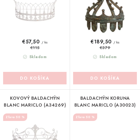
u
o
Pravidlá zliav a akcií
Katalógy
Moja objednávka
k
d
t
u
o
k
v
t
€57,50
€189,50
/ ks
/ ks
€115
€379
o
v
Skladom
Skladom
DO KOŠÍKA
DO KOŠÍKA
KOVOVÝ BALDACHÝN
BALDACHÝN KORUNA
BLANC MARICLO (A34269)
BLANC MARICLO (A30023)
50 %
50 %