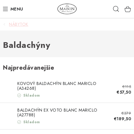
Prejsť
Hľad
na
obsah
NÁBYTOK
NOVINKY
AKCIA
Baldachýny
ZÁHRADA
Najpredávanejšie
NÁBYTOK
KOVOVÝ BALDACHÝN BLANC MARICLO
€115
SVIETIDLÁ
(A34268)
€57,50
Skladom
DOPLNKY
BALDACHÝN EX VOTO BLANC MARICLO
€379
(A27788)
STOLOVANIE
€189,50
Skladom