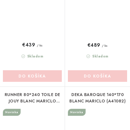
€439
€489
/ ks
/ ks
Skladom
Skladom
DO KOŠÍKA
DO KOŠÍKA
RUNNER 80*240 TOILE DE
DEKA BAROQUE 140*170
JOUY BLANC MARICLO
BLANC MARICLO (A41082)
(A40780)
Novinka
Novinka