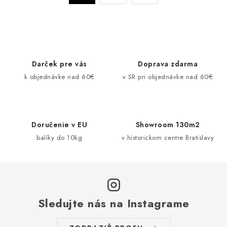
a
r
c
á
n
i
k
e
o
p
Darček pre vás
Doprava zdarma
v
r
k objednávke nad 60€
v SR pri objednávke nad 60€
a
v
n
k
i
y
e
v
Doručenie v EU
Showroom 130m2
ý
balíky do 10kg
v historickom centre Bratislavy
p
i
s
u
Sledujte nás na Instagrame