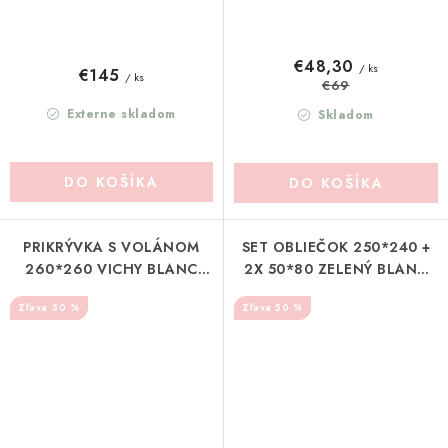
€48,30
/ ks
€145
/ ks
€69
Externe skladom
Skladom
DO KOŠÍKA
DO KOŠÍKA
PRIKRÝVKA S VOLÁNOM
SET OBLIEČOK 250*240 +
260*260 VICHY BLANC
2X 50*80 ZELENÝ BLANC
MARICLO (A3988899VE)
MARICLO (A36423C)
30 %
50 %