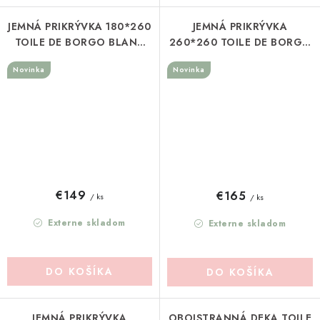
JEMNÁ PRIKRÝVKA 180*260
JEMNÁ PRIKRÝVKA
TOILE DE BORGO BLANC
260*260 TOILE DE BORGO
MARICLO (A4038799BG)
BLANC MARICLO
Novinka
Novinka
(A4038999VE)
€149
€165
/ ks
/ ks
Externe skladom
Externe skladom
DO KOŠÍKA
DO KOŠÍKA
JEMNÁ PRIKRÝVKA
OBOJSTRANNÁ DEKA TOILE