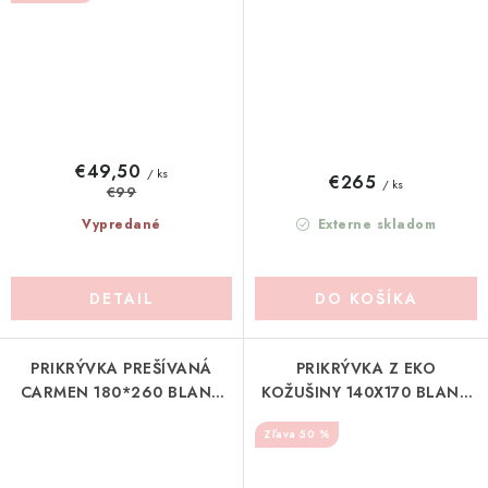
€49,50
/ ks
€265
/ ks
€99
Vypredané
Externe skladom
DETAIL
DO KOŠÍKA
PRIKRÝVKA PREŠÍVANÁ
PRIKRÝVKA Z EKO
CARMEN 180*260 BLANC
KOŽUŠINY 140X170 BLANC
MARICLO (A3697199OW)
MARICLO (A38635)
50 %