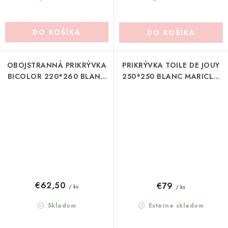
DO KOŠÍKA
DO KOŠÍKA
OBOJSTRANNÁ PRIKRÝVKA
PRIKRÝVKA TOILE DE JOUY
BICOLOR 220*260 BLANC
250*250 BLANC MARICLO
MARICLO (A3949099BI)
(A39516)
€62,50
€79
/ ks
/ ks
Skladom
Externe skladom