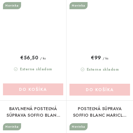
MARICLO (A4094699BG)
MARICLO (A41238)
Novinka
Novinka
€56,50
€99
/ ks
/ ks
Externe skladom
Externe skladom
DO KOŠÍKA
DO KOŠÍKA
BAVLNENÁ POSTEĽNÁ
POSTEĽNÁ SÚPRAVA
SÚPRAVA SOFFIO BLANC
SOFFIO BLANC MARICLO
MARICLO (A41059)
(A41054)
Novinka
Novinka