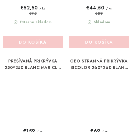
€52,50
€44,50
/ ks
/ ks
€75
€89
Externe skladom
Skladom
DO KOŠÍKA
DO KOŠÍKA
PREŠÍVANÁ PRIKRÝVKA
OBOJSTRANNÁ PRIKRÝVKA
250*250 BLANC MARICLO
BICOLOR 260*260 BLANC
(A39887)
MARICLO (A3948999BG)
€159
€69
/ ks
/ ks