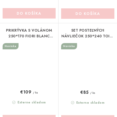
DO KOŠÍKA
DO KOŠÍKA
PRIKRÝVKA S VOLÁNOM
SET POSTEĽNÝCH
250*170 FIORI BLANC
NÁVLIEČOK 250*240 TOILE
MARICLO (A41004)
DE BORGO BLANC
Novinka
Novinka
MARICLO (A40268B)
€109
€85
/ ks
/ ks
Externe skladom
Externe skladom