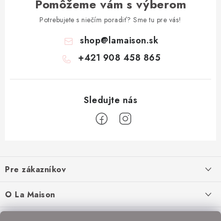
Pomôžeme vám s výberom
Potrebujete s niečím poradiť? Sme tu pre vás!
shop
@
lamaison.sk
+421 908 458 865
Z
á
Pre zákazníkov
p
ä
Ako nakupovať
O La Maison
t
Doprava a platba
i
O nás
Inšpirácie