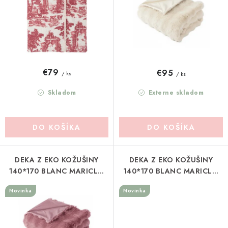
u
o
Pravidlá zliav a akcií
Katalógy
Moja objednávka
k
d
t
u
o
k
v
t
€79
€95
/ ks
/ ks
o
v
Skladom
Externe skladom
DO KOŠÍKA
DO KOŠÍKA
DEKA Z EKO KOŽUŠINY
DEKA Z EKO KOŽUŠINY
140*170 BLANC MARICLO
140*170 BLANC MARICLO
(A4095099RO)
(A4095099VE)
Novinka
Novinka