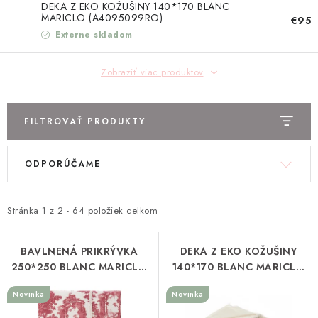
TEXTIL
DEKA Z EKO KOŽUŠINY 140*170 BLANC
MARICLO (A4095099RO)
€95
Externe skladom
KOZMETIKA
Zobraziť viac produktov
SEZÓNY
BLANC MARICLO´
FILTROVAŤ PRODUKTY
DARČEKOVÉ POUKÁŽKY
V
R
ODPORÚČAME
ý
a
VŠETKY PRODUKTY
p
d
i
e
Stránka
1
z
2
-
64
položiek celkom
ZNAČKY
s
n
p
i
BAVLNENÁ PRIKRÝVKA
DEKA Z EKO KOŽUŠINY
Ako nakupovať
Doprava a platba
Obchodné podmienky
250*250 BLANC MARICLO
140*170 BLANC MARICLO
r
e
(A4001199RU)
(A4095099PA)
Podmienky ochrany osobných údajov
o
p
Novinka
Novinka
Návod na údržbu nábytku
Reklamačný poriadok
d
r