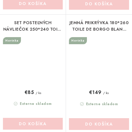
DO KOŠÍKA
DO KOŠÍKA
SET POSTEĽNÝCH
JEMNÁ PRIKRÝVKA 180*260
NÁVLIEČOK 250*240 TOILE
TOILE DE BORGO BLANC
DE BORGO BLANC
MARICLO (A4038799VE)
Novinka
Novinka
MARICLO (A40268A)
€85
€149
/ ks
/ ks
Externe skladom
Externe skladom
DO KOŠÍKA
DO KOŠÍKA