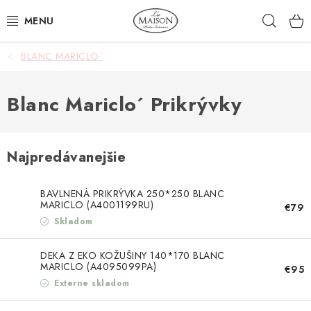
Prejsť
Hľad
na
obsah
BLANC MARICLO´
NOVINKY
AKCIA
Blanc Mariclo´ Prikrývky
ZÁHRADA
Najpredávanejšie
NÁBYTOK
BAVLNENÁ PRIKRÝVKA 250*250 BLANC
SVIETIDLÁ
MARICLO (A4001199RU)
€79
Skladom
DOPLNKY
DEKA Z EKO KOŽUŠINY 140*170 BLANC
MARICLO (A4095099PA)
€95
STOLOVANIE
Externe skladom