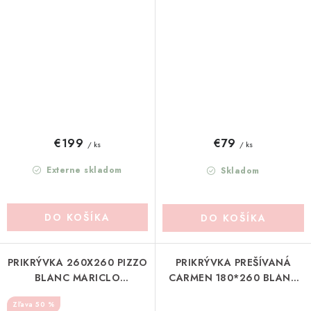
MARICLO (A3991199BI)
(A4001199NT)
€199
€79
/ ks
/ ks
Externe skladom
Skladom
DO KOŠÍKA
DO KOŠÍKA
PRIKRÝVKA 260X260 PIZZO
PRIKRÝVKA PREŠÍVANÁ
BLANC MARICLO
CARMEN 180*260 BLANC
(A3906199RO)
MARICLO (A3697199MG)
50 %