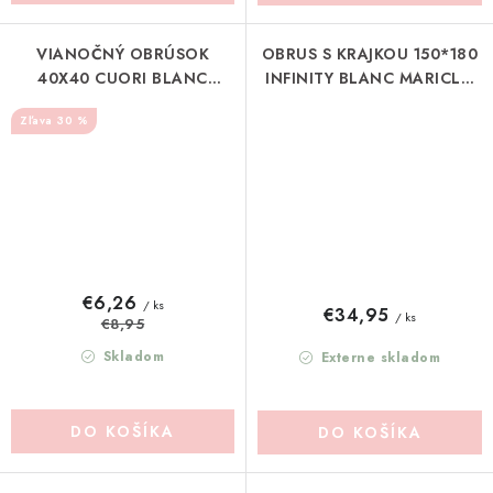
VIANOČNÝ OBRÚSOK
OBRUS S KRAJKOU 150*180
40X40 CUORI BLANC
INFINITY BLANC MARICLO
MARICLO (A38616)
(A3899499VE)
30 %
€6,26
/ ks
€34,95
/ ks
€8,95
Skladom
Externe skladom
DO KOŠÍKA
DO KOŠÍKA