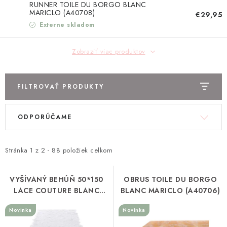
TEXTIL
RUNNER TOILE DU BORGO BLANC
MARICLO (A40708)
€29,95
Externe skladom
KOZMETIKA
Zobraziť viac produktov
SEZÓNY
BLANC MARICLO´
FILTROVAŤ PRODUKTY
DARČEKOVÉ POUKÁŽKY
V
R
ODPORÚČAME
ý
a
VŠETKY PRODUKTY
p
d
i
e
Stránka
1
z
2
-
88
položiek celkom
ZNAČKY
s
n
p
i
VYŠÍVANÝ BEHÚŇ 50*150
OBRUS TOILE DU BORGO
Ako nakupovať
Doprava a platba
Obchodné podmienky
LACE COUTURE BLANC
BLANC MARICLO (A40706)
r
e
MARICLO (A40690)
Podmienky ochrany osobných údajov
o
p
Novinka
Novinka
Návod na údržbu nábytku
Reklamačný poriadok
d
r