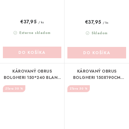
€37,95
€37,95
/ ks
/ ks
Externe skladom
Skladom
DO KOŠÍKA
DO KOŠÍKA
KÁROVANÝ OBRUS
KÁROVANÝ OBRUS
BOLGHERI 150*240 BLANC
BOLGHERI 150X190CM
MARICLO (A3851999AZ)
BLANC MARICLO
30 %
30 %
(A3851899AZ)