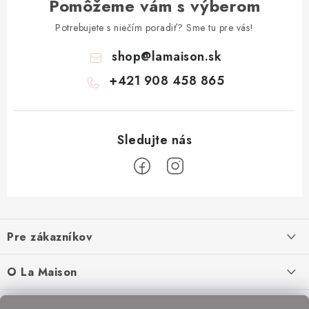
Pomôžeme vám s výberom
Potrebujete s niečím poradiť? Sme tu pre vás!
shop
@
lamaison.sk
+421 908 458 865
Z
á
Pre zákazníkov
p
ä
Ako nakupovať
O La Maison
t
Doprava a platba
i
O nás
Inšpirácie