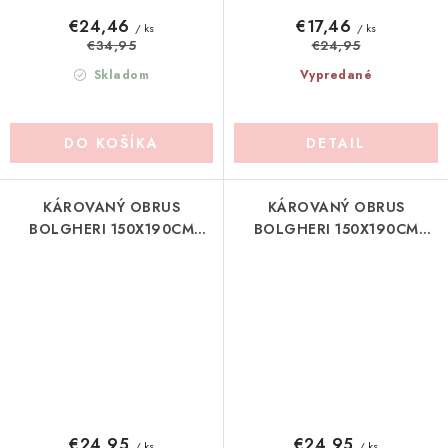
€24,46
€17,46
/ ks
/ ks
€34,95
€24,95
Skladom
Vypredané
DO KOŠÍKA
DETAIL
KÁROVANÝ OBRUS
KÁROVANÝ OBRUS
BOLGHERI 150X190CM
BOLGHERI 150X190CM
BLANC MARICLO
BLANC MARICLO
(A3851899NT)
(A3851899VE)
€24,95
€24,95
/ ks
/ ks