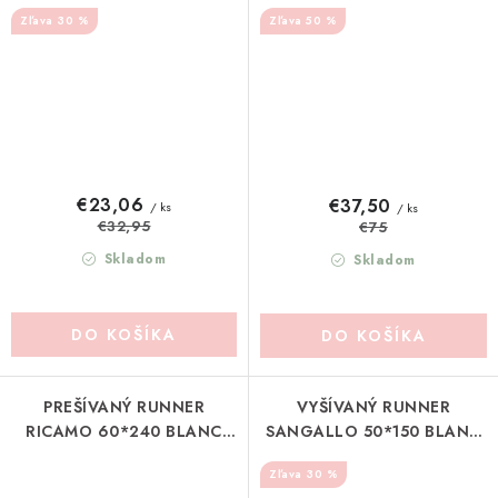
(A39831)
(A39829)
30 %
50 %
€23,06
€37,50
/ ks
/ ks
€32,95
€75
Skladom
Skladom
DO KOŠÍKA
DO KOŠÍKA
PREŠÍVANÝ RUNNER
VYŠÍVANÝ RUNNER
RICAMO 60*240 BLANC
SANGALLO 50*150 BLANC
MARICLO (A3949599BG)
MARICLO (A40075)
30 %