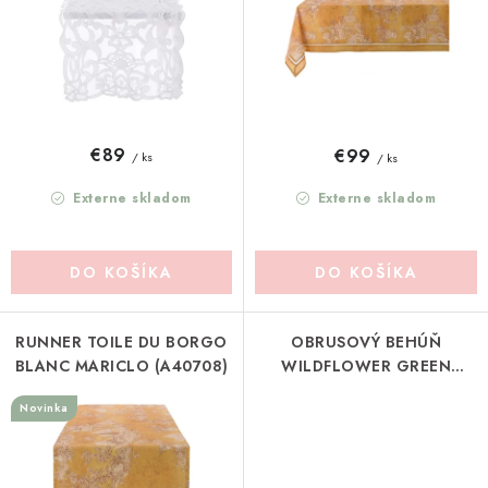
u
o
Pravidlá zliav a akcií
Katalógy
Moja objednávka
k
d
t
u
o
k
v
t
€89
€99
/ ks
/ ks
o
v
Externe skladom
Externe skladom
DO KOŠÍKA
DO KOŠÍKA
RUNNER TOILE DU BORGO
OBRUSOVÝ BEHÚŇ
BLANC MARICLO (A40708)
WILDFLOWER GREEN
STRÖMSHAGA (430905)
Novinka