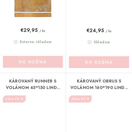
€29,95
€24,95
/ ks
/ ks
Externe skladom
Skladom
DO KOŠÍKA
DO KOŠÍKA
KÁROVANÝ RUNNER S
KÁROVANÝ OBRUS S
VOLÁNOM 45*150 LINDA
VOLÁNOM 160*190 LINDA
BLANC MARICLO (A39639)
BLANC MARICLO (A39637)
50 %
50 %