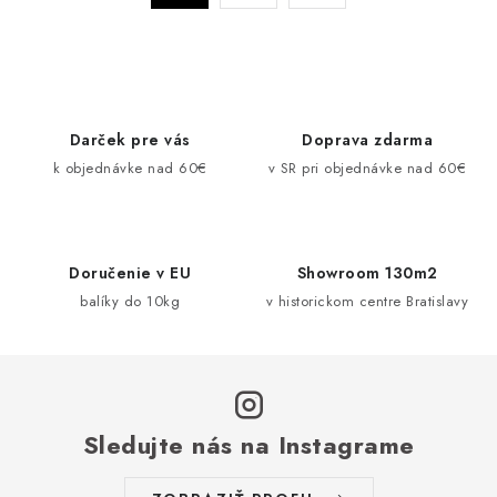
a
r
c
á
n
i
k
e
o
p
Darček pre vás
Doprava zdarma
v
r
k objednávke nad 60€
v SR pri objednávke nad 60€
a
v
n
k
i
y
e
v
Doručenie v EU
Showroom 130m2
ý
balíky do 10kg
v historickom centre Bratislavy
p
i
s
u
Sledujte nás na Instagrame