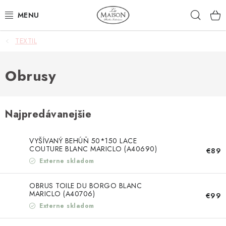
Prejsť
Hľad
na
obsah
TEXTIL
NOVINKY
AKCIA
Obrusy
ZÁHRADA
Najpredávanejšie
NÁBYTOK
VYŠÍVANÝ BEHÚŇ 50*150 LACE
SVIETIDLÁ
COUTURE BLANC MARICLO (A40690)
€89
Externe skladom
DOPLNKY
OBRUS TOILE DU BORGO BLANC
MARICLO (A40706)
€99
STOLOVANIE
Externe skladom