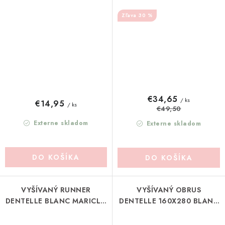
(A3899699BG)
(A2068999RS)
30 %
€34,65
/ ks
€14,95
/ ks
€49,50
Externe skladom
Externe skladom
DO KOŠÍKA
DO KOŠÍKA
VYŠÍVANÝ RUNNER
VYŠÍVANÝ OBRUS
DENTELLE BLANC MARICLO
DENTELLE 160X280 BLANC
(A38704)
MARICLO (A38703)