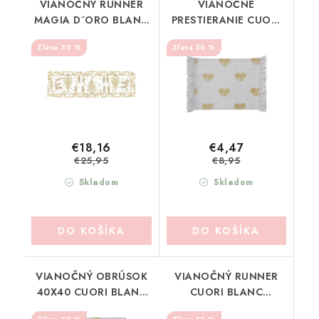
VIANOČNÝ RUNNER
VIANOČNÉ
MAGIA D´ORO BLANC
PRESTIERANIE CUORI
MARICLO (A39153)
BLANC MARICLO
30 %
50 %
(A38617)
€18,16
€4,47
€25,95
€8,95
Skladom
Skladom
DO KOŠÍKA
DO KOŠÍKA
VIANOČNÝ OBRÚSOK
VIANOČNÝ RUNNER
40X40 CUORI BLANC
CUORI BLANC
MARICLO (A38616)
MARICLO (A38614)