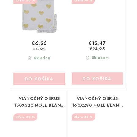
30 %
50 %
€12,47
€6,26
€24,95
€8,95
Skladom
Skladom
DO KOŠÍKA
DO KOŠÍKA
VIANOČNÝ OBRUS
VIANOČNÝ OBRUS
150X320 NOEL BLANC
160X280 NOEL BLANC
MARICLO (A38322)
MARICLO (A38323)
30 %
30 %