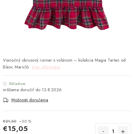
TEXTIL
KOZMETIKA
SEZÓNY
BLANC MARICLO´
Vianočný obrusový runner s volánom – kolekcia Magia Tartan od
DARČEKOVÉ POUKÁŽKY
Blanc Mariclò
Viac informácií
VŠETKY PRODUKTY
Skladom
13.8.2026
ZNAČKY
Možnosti doručenia
Ako nakupovať
Doprava a platba
Obchodné podmienky
Podmienky ochrany osobných údajov
€21,50
–30 %
€15,05
Návod na údržbu nábytku
Reklamačný poriadok