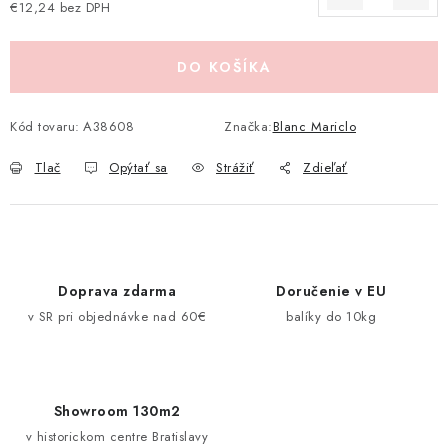
€12,24 bez DPH
Pravidlá zliav a akcií
Katalógy
Moja objednávka
Jednotková cena:
DO KOŠÍKA
Kód tovaru:
A38608
Značka:
Blanc Mariclo
Tlač
Opýtať sa
Strážiť
Zdieľať
Doprava zdarma
Doručenie v EU
v SR pri objednávke nad 60€
balíky do 10kg
Showroom 130m2
v historickom centre Bratislavy