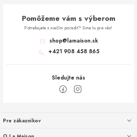
Pomôžeme vám s výberom
Potrebujete s niečím poradiť? Sme tu pre vás!
shop
@
lamaison.sk
+421 908 458 865
Z
á
Pre zákazníkov
p
ä
Ako nakupovať
O La Maison