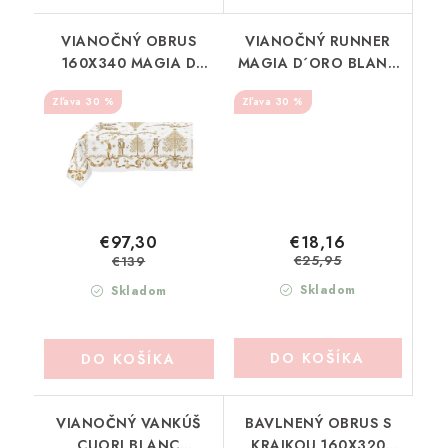
VIANOČNÝ OBRUS
VIANOČNÝ RUNNER
160X340 MAGIA D
MAGIA D´ORO BLANC
´ORO BLANC MARICLO
MARICLO (A39153)
30 %
30 %
(A39151)
€18,16
€97,30
€25,95
€139
Skladom
Skladom
DO KOŠÍKA
DO KOŠÍKA
VIANOČNÝ VANKÚŠ
BAVLNENÝ OBRUS S
CUORI BLANC
KRAJKOU 160X320