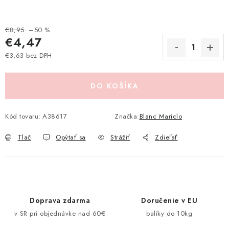
Pravidlá zliav a akcií
Katalógy
Moja objednávka
€8,95
–50 %
€4,47
€3,63 bez DPH
Jednotková cena:
DO KOŠÍKA
Kód tovaru:
A38617
Značka:
Blanc Mariclo
Tlač
Opýtať sa
Strážiť
Zdieľať
Doprava zdarma
Doručenie v EU
v SR pri objednávke nad 60€
balíky do 10kg