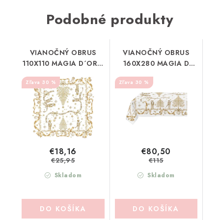
Podobné produkty
VIANOČNÝ OBRUS
VIANOČNÝ OBRUS
110X110 MAGIA D´ORO
160X280 MAGIA D
BLANC MARICLO
´ORO BLANC MARICLO
30 %
30 %
(A39155)
(A39152)
€18,16
€80,50
€25,95
€115
Skladom
Skladom
DO KOŠÍKA
DO KOŠÍKA