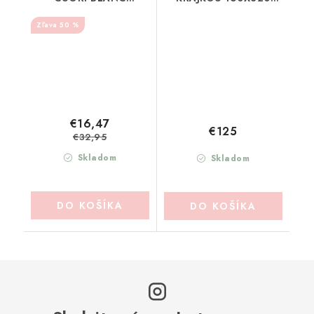
MARICLO (A38615)
BLANC MARICLO
50 %
(A3916199NT)
€16,47
€125
€32,95
Skladom
Skladom
DO KOŠÍKA
DO KOŠÍKA