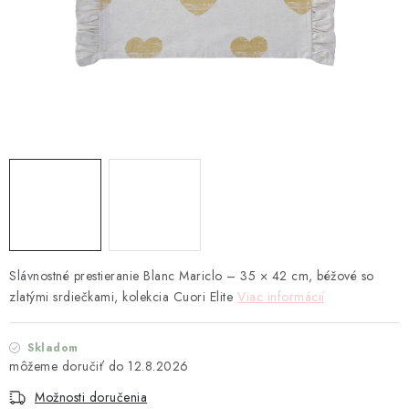
TEXTIL
KOZMETIKA
SEZÓNY
BLANC MARICLO´
DARČEKOVÉ POUKÁŽKY
VŠETKY PRODUKTY
Slávnostné prestieranie Blanc Mariclo – 35 × 42 cm, béžové so
ZNAČKY
zlatými srdiečkami, kolekcia Cuori Elite
Viac informácií
Ako nakupovať
Doprava a platba
Obchodné podmienky
Skladom
Podmienky ochrany osobných údajov
12.8.2026
Návod na údržbu nábytku
Reklamačný poriadok
Možnosti doručenia