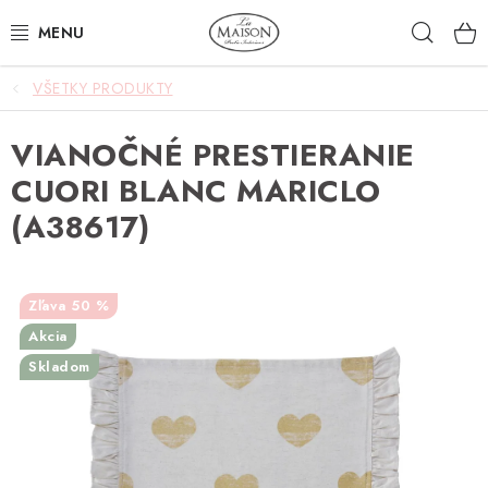
Prejsť
Hľad
na
obsah
VŠETKY PRODUKTY
NOVINKY
VIANOČNÉ PRESTIERANIE
AKCIA
CUORI BLANC MARICLO
ZÁHRADA
(A38617)
NÁBYTOK
50 %
SVIETIDLÁ
Akcia
Skladom
DOPLNKY
STOLOVANIE