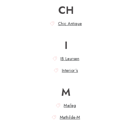
Pravidlá zliav a akcií
Katalógy
Moja objednávka
CH
Chic Antique
I
IB Laursen
Interior´s
M
Maileg
Mathilde-M