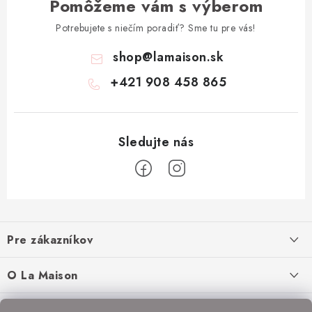
Pomôžeme vám s výberom
Potrebujete s niečím poradiť? Sme tu pre vás!
shop
@
lamaison.sk
+421 908 458 865
Z
á
Pre zákazníkov
p
ä
Ako nakupovať
O La Maison
t
Doprava a platba
i
O nás
Inšpirácie