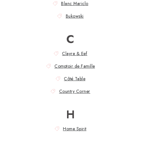
TEXTIL
Blanc Mariclo
Bukowski
KOZMETIKA
SEZÓNY
C
BLANC MARICLO´
Clayre & Eef
DARČEKOVÉ POUKÁŽKY
Comptoir de Famille
Côté Table
VŠETKY PRODUKTY
Country Corner
ZNAČKY
H
Ako nakupovať
Doprava a platba
Obchodné podmienky
Podmienky ochrany osobných údajov
Home Spirit
Návod na údržbu nábytku
Reklamačný poriadok