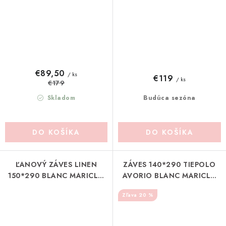
€89,50
/ ks
€119
/ ks
€179
Skladom
Budúca sezóna
DO KOŠÍKA
DO KOŠÍKA
ĽANOVÝ ZÁVES LINEN
ZÁVES 140*290 TIEPOLO
150*290 BLANC MARICLO
AVORIO BLANC MARICLO
(A1685399AV)
(A3100899BI)
20 %