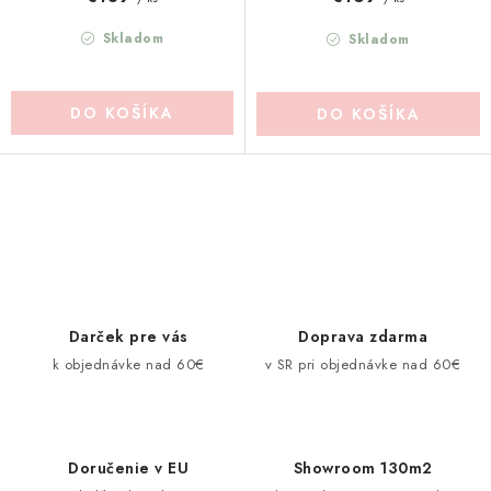
Skladom
Skladom
DO KOŠÍKA
DO KOŠÍKA
O
v
l
á
d
Darček pre vás
Doprava zdarma
a
k objednávke nad 60€
v SR pri objednávke nad 60€
c
i
e
Doručenie v EU
Showroom 130m2
p