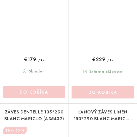
(A35271)
MARICLO (A36110)
€179
€229
/ ks
/ ks
Skladom
Externe skladom
DO KOŠÍKA
DO KOŠÍKA
ZÁVES DENTELLE 135*290
ĽANOVÝ ZÁVES LINEN
BLANC MARICLO (A35432)
150*290 BLANC MARICLO
(A1685399NT)
50 %