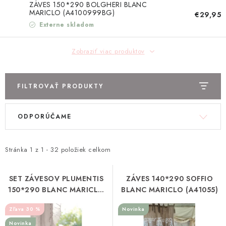
TEXTIL
ZÁVES 150*290 BOLGHERI BLANC
MARICLO (A4100999BG)
€29,95
Externe skladom
KOZMETIKA
Zobraziť viac produktov
SEZÓNY
BLANC MARICLO´
FILTROVAŤ PRODUKTY
DARČEKOVÉ POUKÁŽKY
V
R
ODPORÚČAME
ý
a
VŠETKY PRODUKTY
p
d
i
e
Stránka
1
z
1
-
32
položiek celkom
ZNAČKY
s
n
p
i
SET ZÁVESOV PLUMENTIS
ZÁVES 140*290 SOFFIO
Ako nakupovať
Doprava a platba
Obchodné podmienky
150*290 BLANC MARICLO
BLANC MARICLO (A41055)
r
e
(A3615199NT)
Podmienky ochrany osobných údajov
o
p
30 %
Novinka
Návod na údržbu nábytku
Reklamačný poriadok
d
r
Novinka