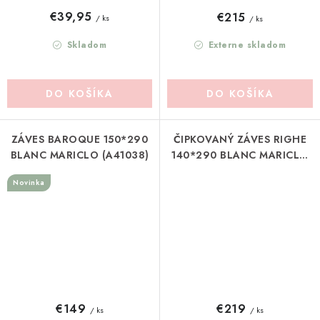
€39,95
€215
/ ks
/ ks
Skladom
Externe skladom
DO KOŠÍKA
DO KOŠÍKA
ZÁVES BAROQUE 150*290
ČIPKOVANÝ ZÁVES RIGHE
BLANC MARICLO (A41038)
140*290 BLANC MARICLO
(A39795)
Novinka
€149
€219
/ ks
/ ks