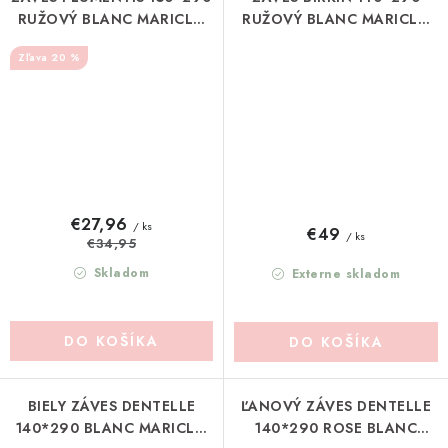
RUŽOVÝ BLANC MARICLO
RUŽOVÝ BLANC MARICLO
(A3615099RO)
(A3585399RO)
20 %
€27,96
/ ks
€49
/ ks
€34,95
Skladom
Externe skladom
DO KOŠÍKA
DO KOŠÍKA
BIELY ZÁVES DENTELLE
ĽANOVÝ ZÁVES DENTELLE
140*290 BLANC MARICLO
140*290 ROSE BLANC