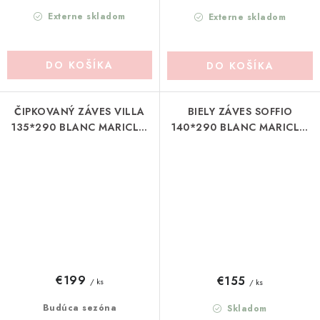
Externe skladom
Externe skladom
DO KOŠÍKA
DO KOŠÍKA
ČIPKOVANÝ ZÁVES VILLA
BIELY ZÁVES SOFFIO
135*290 BLANC MARICLO
140*290 BLANC MARICLO
(A39793)
(A39907)
€199
€155
/ ks
/ ks
Budúca sezóna
Skladom