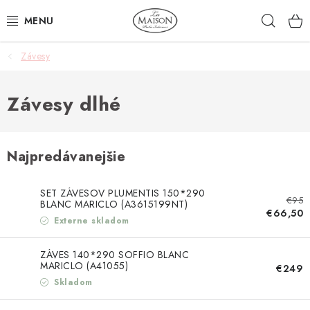
Prejsť
Hľad
na
obsah
Závesy
NOVINKY
AKCIA
Závesy dlhé
ZÁHRADA
Najpredávanejšie
NÁBYTOK
SET ZÁVESOV PLUMENTIS 150*290
€95
SVIETIDLÁ
BLANC MARICLO (A3615199NT)
€66,50
Externe skladom
DOPLNKY
ZÁVES 140*290 SOFFIO BLANC
MARICLO (A41055)
€249
STOLOVANIE
Skladom