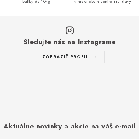
balíky do 10kg
v historickom centre Bratislavy
r
v
k
y
v
Sledujte nás na Instagrame
ý
p
ZOBRAZIŤ PROFIL
i
s
u
Aktuálne novinky a akcie na váš e-mail