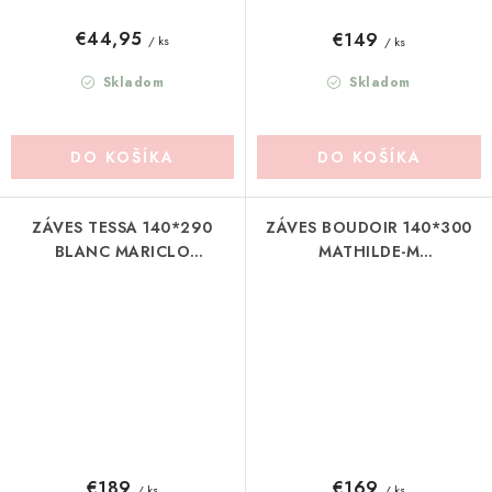
€44,95
€149
/ ks
/ ks
Skladom
Skladom
DO KOŠÍKA
DO KOŠÍKA
ZÁVES TESSA 140*290
ZÁVES BOUDOIR 140*300
BLANC MARICLO
MATHILDE-M
(A2933699EC)
(MLLMRVRI0004)
€189
€169
/ ks
/ ks