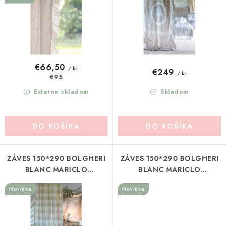
u
o
Pravidlá zliav a akcií
Katalógy
Moja objednávka
k
d
t
u
o
k
v
t
€66,50
/ ks
€249
/ ks
€95
o
v
Externe skladom
Skladom
DO KOŠÍKA
DO KOŠÍKA
ZÁVES 150*290 BOLGHERI
ZÁVES 150*290 BOLGHERI
BLANC MARICLO
BLANC MARICLO
(A4100999BG)
(A4100999AZ)
Novinka
Novinka