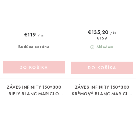
€135,20
/ ks
€119
/ ks
€169
Budúca sezóna
Skladom
DO KOŠÍKA
DO KOŠÍKA
ZÁVES INFINITY 150*300
ZÁVES INFINITY 150*300
BIELY BLANC MARICLO
KRÉMOVÝ BLANC MARICLO
(A2513499BI)
(A2513499NT)