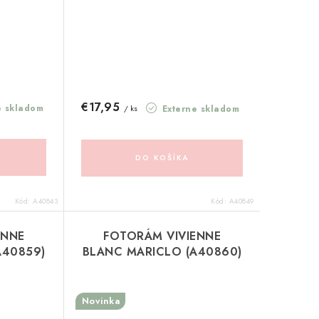
€17,95
e skladom
Externe skladom
/ ks
DO KOŠÍKA
Kód:
A40843
Kód:
A40849
ENNE
FOTORÁM VIVIENNE
A40859)
BLANC MARICLO (A40860)
Novinka