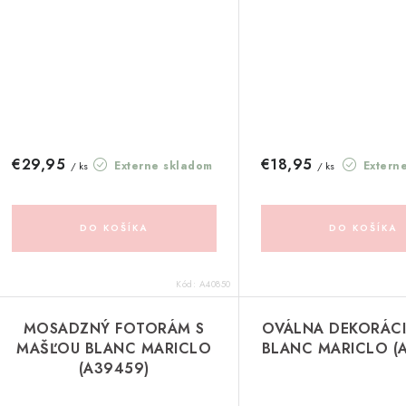
€29,95
€18,95
Externe skladom
Extern
/ ks
/ ks
DO KOŠÍKA
DO KOŠÍKA
Kód:
A40850
MOSADZNÝ FOTORÁM S
OVÁLNA DEKORÁC
MAŠĽOU BLANC MARICLO
BLANC MARICLO (
(A39459)