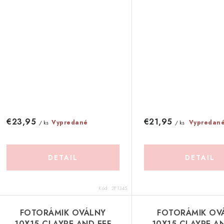
€23,95
€21,95
Vypredané
Vypredan
/ ks
/ ks
DETAIL
DETAIL
Kód:
2F1345
FOTORÁMIK OVÁLNY
FOTORÁMIK OV
10X15 CLAYRE AND EEF
10X15 CLAYRE A