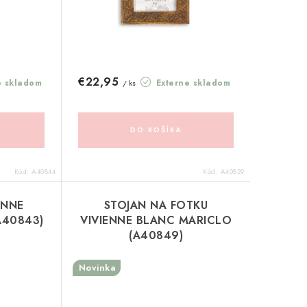
€22,95
e skladom
Externe skladom
/ ks
DO KOŠÍKA
Kód:
A40844
Kód:
A40829
ENNE
STOJAN NA FOTKU
A40843)
VIVIENNE BLANC MARICLO
(A40849)
Novinka