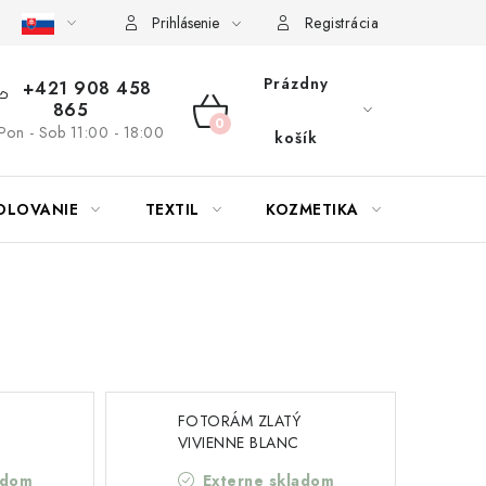
bu nábytku
Reklamačný poriadok
Pravidlá zliav a akcií
K
Prihlásenie
Registrácia
Prázdny
+421 908 458
865
NÁKUPNÝ
Pon - Sob 11:00 - 18:00
košík
KOŠÍK
OLOVANIE
TEXTIL
KOZMETIKA
SEZÓN
FOTORÁM ZLATÝ
VIVIENNE BLANC
4)
MARICLO (A40829)
adom
Externe skladom