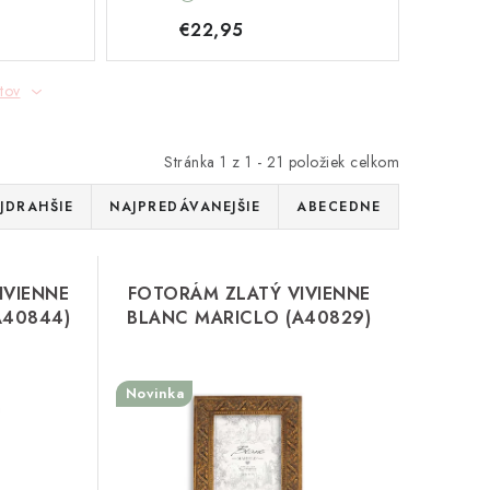
€22,95
tov
Stránka
1
z
1
-
21
položiek celkom
JDRAHŠIE
NAJPREDÁVANEJŠIE
ABECEDNE
IVIENNE
FOTORÁM ZLATÝ VIVIENNE
A40844)
BLANC MARICLO (A40829)
Novinka