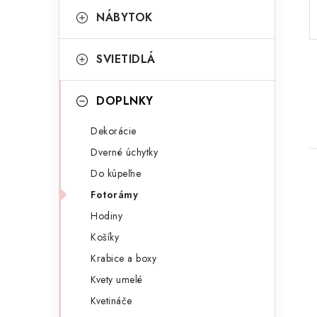
p
r
NÁBYTOK
a
i
SVIETIDLÁ
e
n
e
DOPLNKY
l
Dekorácie
Dverné úchytky
Do kúpeľne
Fotorámy
Hodiny
Košíky
i
Krabice a boxy
Kvety umelé
Kvetináče