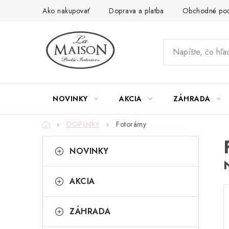
Prejsť
Ako nakupovať
Doprava a platba
Obchodné po
na
obsah
NOVINKY
AKCIA
ZÁHRADA
Domov
DOPLNKY
Fotorámy
B
K
Preskočiť
NOVINKY
kategórie
a
o
t
č
AKCIA
e
n
g
ZÁHRADA
ý
ó