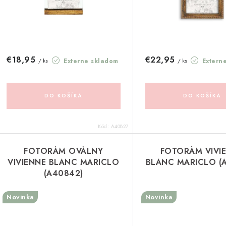
p
r
r
o
o
d
d
€18,95
€22,95
Externe skladom
Extern
/ ks
/ ks
u
u
k
k
DO KOŠÍKA
DO KOŠÍKA
t
o
Kód:
A40827
o
v
v
FOTORÁM OVÁLNY
FOTORÁM VIVI
VIVIENNE BLANC MARICLO
BLANC MARICLO (
(A40842)
Novinka
Novinka