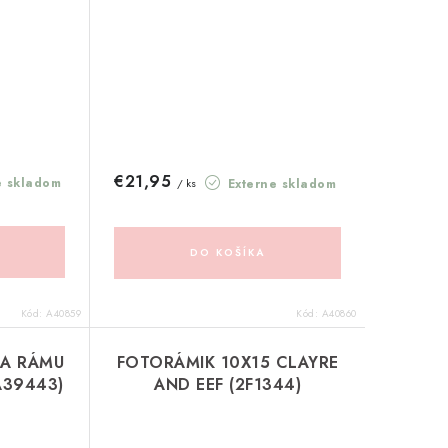
€21,95
e skladom
Externe skladom
/ ks
DO KOŠÍKA
Kód:
A40859
Kód:
A40860
IA RÁMU
FOTORÁMIK 10X15 CLAYRE
A39443)
AND EEF (2F1344)