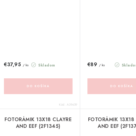
€37,95
€89
Skladom
Sklado
/ ks
/ ks
DO KOŠÍKA
DO KOŠÍKA
Kód:
A39459
FOTORÁMIK 13X18 CLAYRE
FOTORÁMIK 13X18
AND EEF (2F1345)
AND EEF (2F13