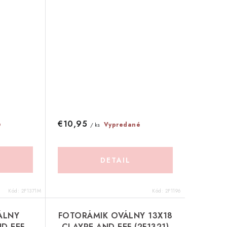
€10,95
é
Vypredané
/ ks
DETAIL
Kód:
2F1371M
Kód:
2F1196
ÁLNY
FOTORÁMIK OVÁLNY 13X18
ND EEF
CLAYRE AND EEF (2F1321)