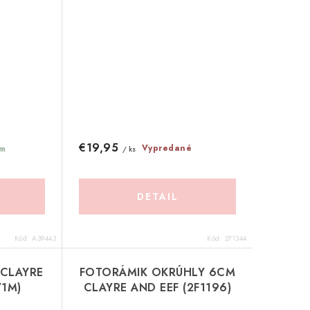
€19,95
Vypredané
m
/ ks
DETAIL
Kód:
A39443
Kód:
2F1344
 CLAYRE
FOTORÁMIK OKRÚHLY 6CM
71M)
CLAYRE AND EEF (2F1196)