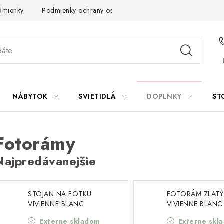
dmienky
Podmienky ochrany osobných údajov
Návod na údrž
NÁBYTOK
SVIETIDLÁ
DOPLNKY
ST
Fotorámy
Najpredávanejšie
STOJAN NA FOTKU
FOTORÁM ZLATÝ
VIVIENNE BLANC
VIVIENNE BLANC
MARICLO (A40827)
MARICLO (A4084
Externe skladom
Externe skl