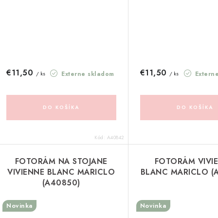
€11,50
€11,50
Externe skladom
Extern
/ ks
/ ks
DO KOŠÍKA
DO KOŠÍKA
Kód:
A40842
FOTORÁM NA STOJANE
FOTORÁM VIVI
VIVIENNE BLANC MARICLO
BLANC MARICLO (
(A40850)
Novinka
Novinka