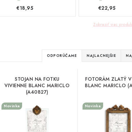
€18,95
€22,95
Zobraziť viac produk
R
ODPORÚČAME
NAJLACNEJŠIE
NA
a
V
d
STOJAN NA FOTKU
FOTORÁM ZLATÝ V
ý
e
VIVIENNE BLANC MARICLO
BLANC MARICLO (
(A40827)
p
n
Novinka
Novinka
i
s
e
p