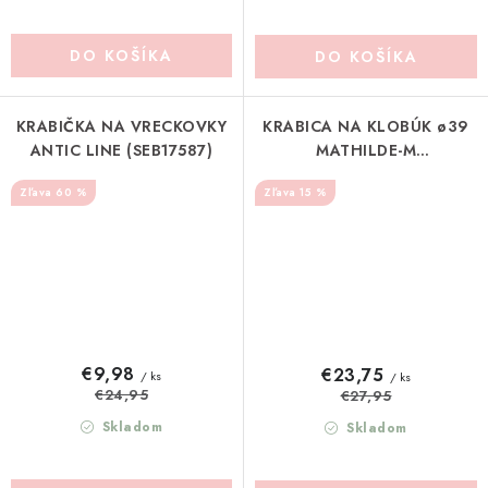
DO KOŠÍKA
DO KOŠÍKA
KRABIČKA NA VRECKOVKY
KRABICA NA KLOBÚK ø39
ANTIC LINE (SEB17587)
MATHILDE-M
(MLRASBBC0018C)
60 %
15 %
€9,98
€23,75
/ ks
/ ks
€24,95
€27,95
Skladom
Skladom