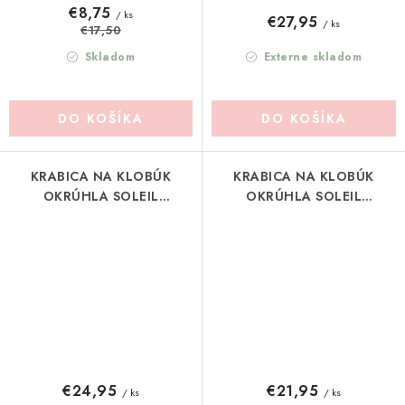
€8,75
/ ks
€27,95
/ ks
€17,50
Skladom
Externe skladom
DO KOŠÍKA
DO KOŠÍKA
KRABICA NA KLOBÚK
KRABICA NA KLOBÚK
OKRÚHLA SOLEIL
OKRÚHLA SOLEIL
MATHILDE-M
MATHILDE-M
(MLRASBBC0019B)
(MLRASBBC0019A)
€24,95
€21,95
/ ks
/ ks