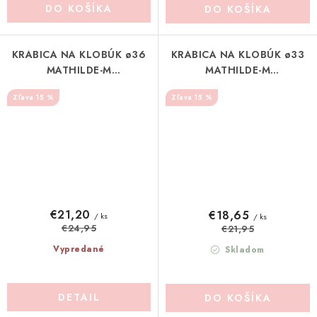
DO KOŠÍKA
DO KOŠÍKA
KRABICA NA KLOBÚK ø36
KRABICA NA KLOBÚK ø33
MATHILDE-M
MATHILDE-M
(MLRASBBC0018B)
(MLRASBBC0018A)
15 %
15 %
€21,20
€18,65
/ ks
/ ks
€24,95
€21,95
Vypredané
Skladom
DETAIL
DO KOŠÍKA