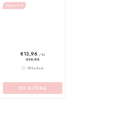
30 %
€13,96
/ ks
€19,95
Skladom
DO KOŠÍKA
O
v