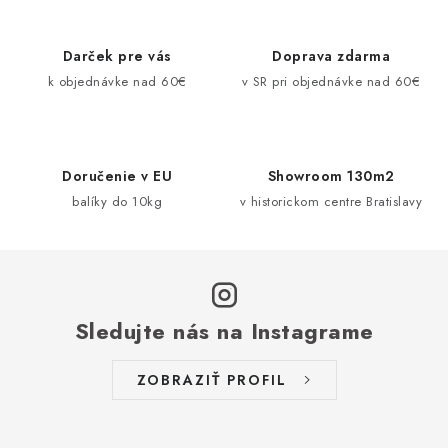
l
á
d
Darček pre vás
Doprava zdarma
a
k objednávke nad 60€
v SR pri objednávke nad 60€
c
i
e
Doručenie v EU
Showroom 130m2
p
balíky do 10kg
v historickom centre Bratislavy
r
v
k
y
v
Sledujte nás na Instagrame
ý
p
ZOBRAZIŤ PROFIL
i
s
u