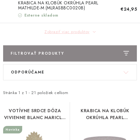
TEXTIL
KRABICA NA KLOBÚK OKRÚHLA PEARL
MATHILDE-M (MLRASBBC0020B)
€24,95
Externe skladom
KOZMETIKA
Zobraziť viac produktov
SEZÓNY
BLANC MARICLO´
FILTROVAŤ PRODUKTY
DARČEKOVÉ POUKÁŽKY
V
R
ODPORÚČAME
ý
a
VŠETKY PRODUKTY
p
d
i
e
Stránka
1
z
1
-
21
položiek celkom
ZNAČKY
s
n
p
i
VOTÍVNE SRDCE DÓZA
KRABICA NA KLOBÚK
Ako nakupovať
Doprava a platba
Obchodné podmienky
VIVIENNE BLANC MARICLO
OKRÚHLA PEARL
r
e
(A40855)
MATHILDE-M
Podmienky ochrany osobných údajov
o
p
Novinka
(MLRASBBC0020C)
Návod na údržbu nábytku
Reklamačný poriadok
d
r