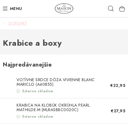
Prejsť
Hľad
na
obsah
DOPLNKY
NOVINKY
AKCIA
Krabice a boxy
ZÁHRADA
Najpredávanejšie
NÁBYTOK
VOTÍVNE SRDCE DÓZA VIVIENNE BLANC
SVIETIDLÁ
MARICLO (A40855)
€22,95
Externe skladom
DOPLNKY
KRABICA NA KLOBÚK OKRÚHLA PEARL
MATHILDE-M (MLRASBBC0020C)
€27,95
STOLOVANIE
Externe skladom