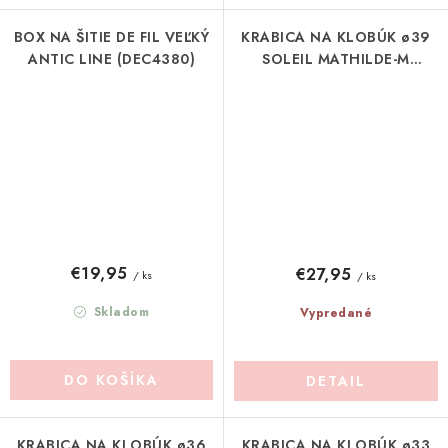
BOX NA ŠITIE DE FIL VEĽKÝ
KRABICA NA KLOBÚK ø39
ANTIC LINE (DEC4380)
SOLEIL MATHILDE-M
(MLRASBBC0016C)
€19,95
€27,95
/ ks
/ ks
Skladom
Vypredané
DO KOŠÍKA
DETAIL
KRABICA NA KLOBÚK ø36
KRABICA NA KLOBÚK ø33