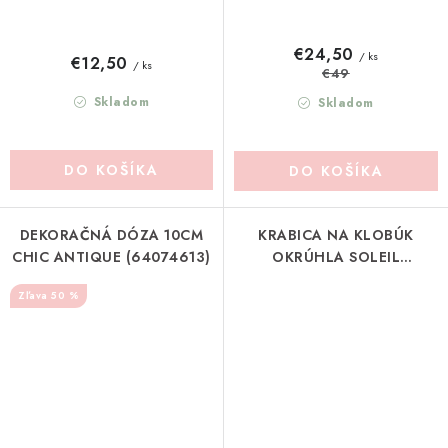
€24,50
/ ks
€12,50
/ ks
€49
Skladom
Skladom
DO KOŠÍKA
DO KOŠÍKA
DEKORAČNÁ DÓZA 10CM
KRABICA NA KLOBÚK
CHIC ANTIQUE (64074613)
OKRÚHLA SOLEIL
MATHILDE-M
50 %
(MLRASBBC0019C)