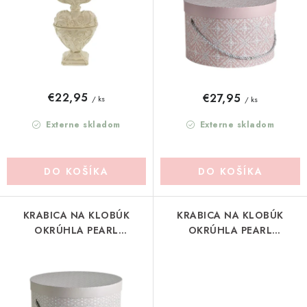
u
o
Pravidlá zliav a akcií
Katalógy
Moja objednávka
k
d
t
u
o
k
v
t
€22,95
€27,95
/ ks
/ ks
o
v
Externe skladom
Externe skladom
DO KOŠÍKA
DO KOŠÍKA
KRABICA NA KLOBÚK
KRABICA NA KLOBÚK
OKRÚHLA PEARL
OKRÚHLA PEARL
MATHILDE-M
MATHILDE-M
(MLRASBBC0020B)
(MLRASBBC0020A)