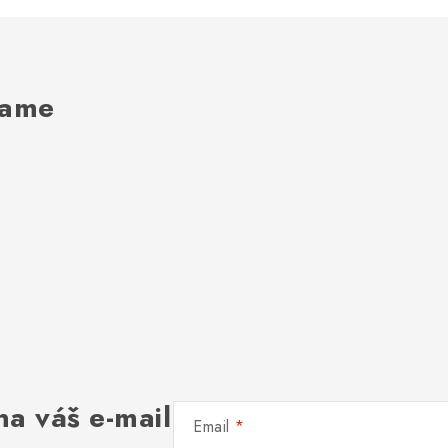
rame
na váš e-mail
Email