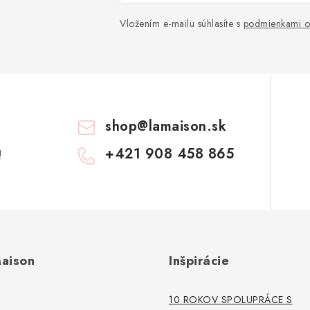
Vložením e-mailu súhlasíte s
podmienkami o
shop
@
lamaison.sk
+421 908 458 865
!
aison
Inšpirácie
10 ROKOV SPOLUPRÁCE S