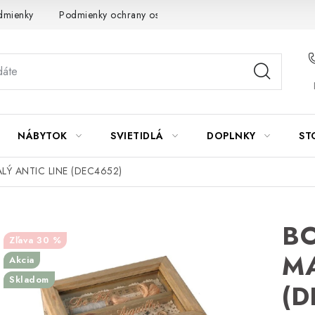
dmienky
Podmienky ochrany osobných údajov
Návod na údrž
NÁBYTOK
SVIETIDLÁ
DOPLNKY
ST
ALÝ ANTIC LINE (DEC4652)
BO
30 %
MA
Akcia
Skladom
(D