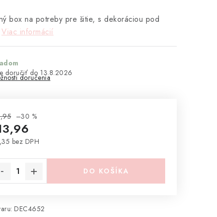
ý box na potreby pre šitie, s dekoráciou pod
Viac informácií
ladom
13.8.2026
žnosti doručenia
,95
–30 %
13,96
,35 bez DPH
notková cena:
DO KOŠÍKA
aru:
DEC4652