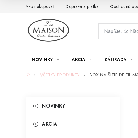
Prejsť
Ako nakupovať
Doprava a platba
Obchodné po
na
obsah
NOVINKY
AKCIA
ZÁHRADA
Domov
VŠETKY PRODUKTY
BOX NA ŠITIE DE FIL M
B
K
Preskočiť
NOVINKY
kategórie
a
o
t
č
AKCIA
e
n