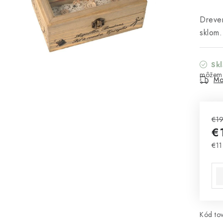
Dreven
sklom.
Sk
Mo
€19
€
€11
Jed
Kód tov