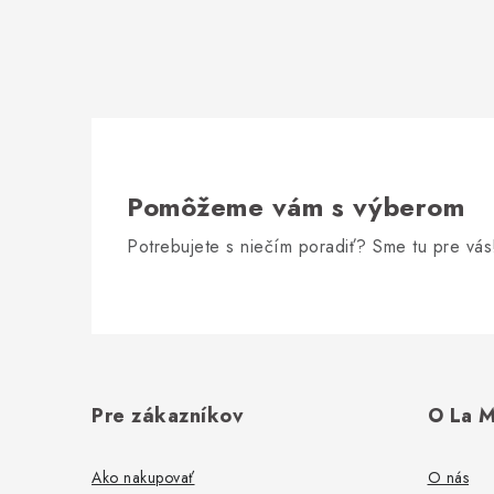
Pomôžeme vám s výberom
Potrebujete s niečím poradiť? Sme tu pre vás
Z
á
Pre zákazníkov
O La M
p
ä
Ako nakupovať
O nás