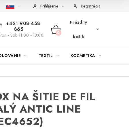
bu nábytku
Reklamačný poriadok
Pravidlá zliav a akcií
K
Prihlásenie
Registrácia
Prázdny
+421 908 458
865
NÁKUPNÝ
Pon - Sob 11:00 - 18:00
košík
KOŠÍK
OLOVANIE
TEXTIL
KOZMETIKA
SEZÓN
X NA ŠITIE DE FIL
LÝ ANTIC LINE
EC4652)