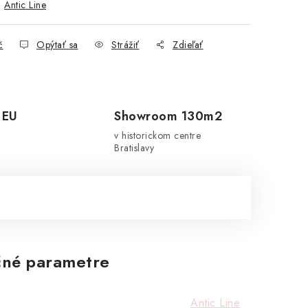
:
Antic Line
č
Opýtať sa
Strážiť
Zdieľať
 EU
Showroom 130m2
v historickom centre
Bratislavy
né parametre
Antic Line