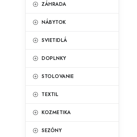
g
ZÁHRADA
ý
ó
p
r
NÁBYTOK
a
i
SVIETIDLÁ
e
n
e
DOPLNKY
l
STOLOVANIE
TEXTIL
KOZMETIKA
SEZÓNY