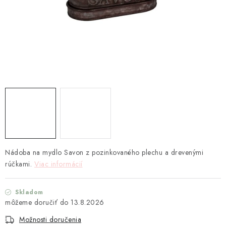
TEXTIL
KOZMETIKA
SEZÓNY
BLANC MARICLO´
DARČEKOVÉ POUKÁŽKY
VŠETKY PRODUKTY
Nádoba na mydlo Savon z pozinkovaného plechu a drevenými
ZNAČKY
rúčkami.
Viac informácií
Ako nakupovať
Doprava a platba
Obchodné podmienky
Skladom
Podmienky ochrany osobných údajov
13.8.2026
Návod na údržbu nábytku
Reklamačný poriadok
Možnosti doručenia