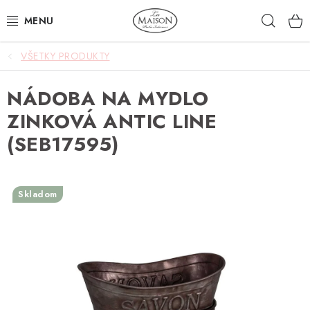
Prejsť
Hľad
na
obsah
VŠETKY PRODUKTY
NOVINKY
NÁDOBA NA MYDLO
AKCIA
ZINKOVÁ ANTIC LINE
ZÁHRADA
(SEB17595)
NÁBYTOK
Skladom
SVIETIDLÁ
DOPLNKY
STOLOVANIE