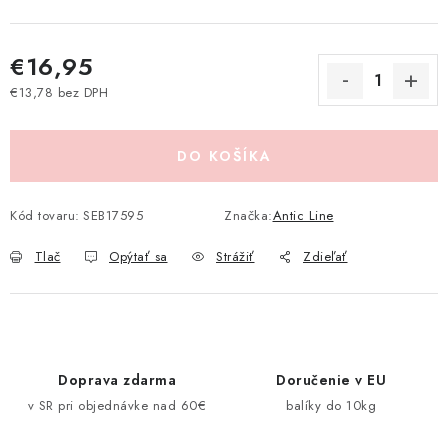
Pravidlá zliav a akcií
Katalógy
Moja objednávka
€16,95
€13,78 bez DPH
Jednotková cena:
DO KOŠÍKA
Kód tovaru:
SEB17595
Značka:
Antic Line
Tlač
Opýtať sa
Strážiť
Zdieľať
Doprava zdarma
Doručenie v EU
v SR pri objednávke nad 60€
balíky do 10kg