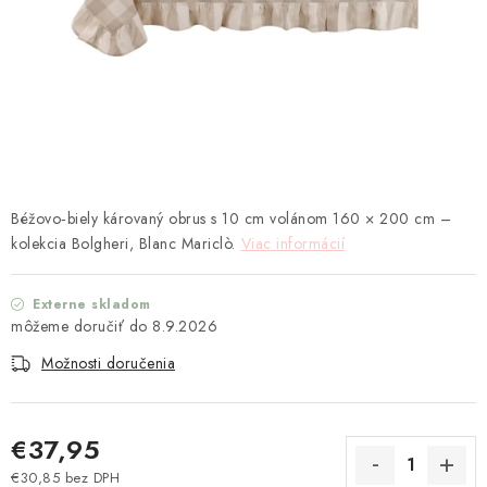
TEXTIL
KOZMETIKA
SEZÓNY
BLANC MARICLO´
Béžovo‑biely károvaný obrus s 10 cm volánom 160 × 200 cm –
DARČEKOVÉ POUKÁŽKY
kolekcia Bolgheri, Blanc Mariclò.
Viac informácií
VŠETKY PRODUKTY
Externe skladom
8.9.2026
ZNAČKY
Možnosti doručenia
Ako nakupovať
Doprava a platba
Obchodné podmienky
Podmienky ochrany osobných údajov
€37,95
Návod na údržbu nábytku
Reklamačný poriadok
€30,85 bez DPH