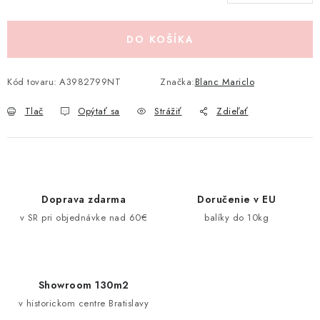
Jednotková cena:
Pravidlá zliav a akcií
Katalógy
Moja objednávka
DO KOŠÍKA
Kód tovaru:
A3982799NT
Značka:
Blanc Mariclo
Tlač
Opýtať sa
Strážiť
Zdieľať
Doprava zdarma
Doručenie v EU
v SR pri objednávke nad 60€
balíky do 10kg
Showroom 130m2
v historickom centre Bratislavy