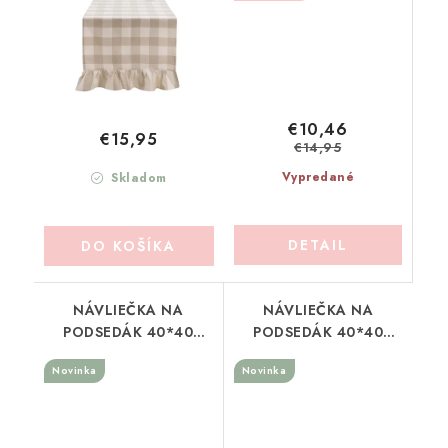
€10,46
€15,95
€14,95
Vypredané
Skladom
DETAIL
DO KOŠÍKA
NÁVLIEČKA NA
NÁVLIEČKA NA
PODSEDÁK 40*40
PODSEDÁK 40*40
BLANC MARICLO
BLANC MARICLO
Novinka
Novinka
(A39854)
(A39856)