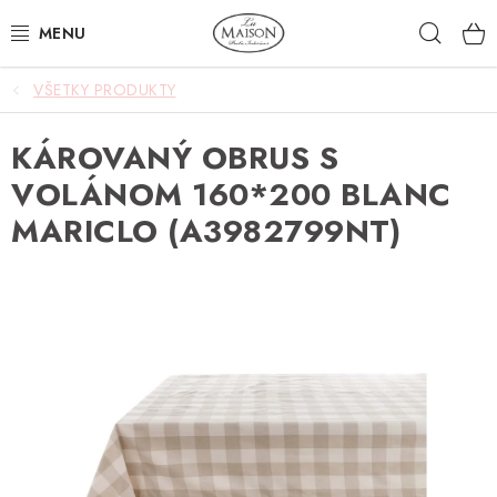
Prejsť
Hľad
na
obsah
VŠETKY PRODUKTY
NOVINKY
KÁROVANÝ OBRUS S
AKCIA
VOLÁNOM 160*200 BLANC
ZÁHRADA
MARICLO (A3982799NT)
NÁBYTOK
SVIETIDLÁ
DOPLNKY
STOLOVANIE