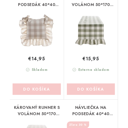
PODSEDÁK 40*40
VOLÁNOM 50*170
BLANC MARICLO
BLANC MARICLO
(A3852799NT)
(A3852399VE)
€14,95
€15,95
Skladom
Externe skladom
DO KOŠÍKA
DO KOŠÍKA
KÁROVANÝ RUNNER S
NÁVLIEČKA NA
VOLÁNOM 50*170
PODSEDÁK 40*40
BLANC MARICLO
BLANC MARICLO
30 %
(A3852399NT)
(A3852799AZ)