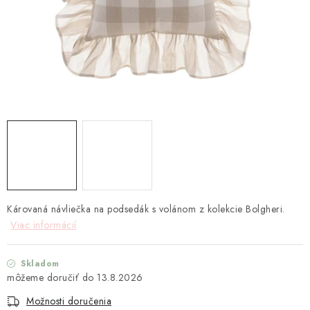
TEXTIL
KOZMETIKA
SEZÓNY
BLANC MARICLO´
DARČEKOVÉ POUKÁŽKY
VŠETKY PRODUKTY
Károvaná návliečka na podsedák s volánom z kolekcie Bolgheri.
ZNAČKY
Viac informácií
Ako nakupovať
Doprava a platba
Obchodné podmienky
Skladom
Podmienky ochrany osobných údajov
13.8.2026
Návod na údržbu nábytku
Reklamačný poriadok
Možnosti doručenia