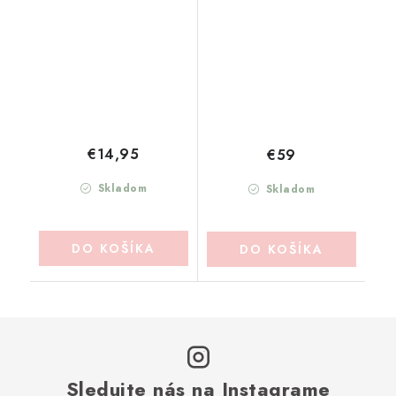
MARICLO
BLANC MARICLO
(A3852699NT)
(A3852299VE)
€14,95
€59
Skladom
Skladom
DO KOŠÍKA
DO KOŠÍKA
Sledujte nás na Instagrame