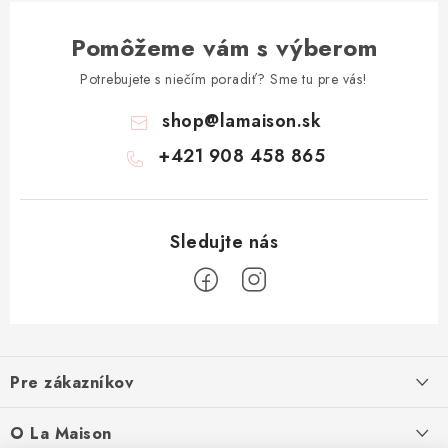
Pomôžeme vám s výberom
Potrebujete s niečím poradiť? Sme tu pre vás!
shop
@
lamaison.sk
+421 908 458 865
Z
á
Pre zákazníkov
p
ä
Ako nakupovať
O La Maison