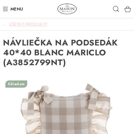
Prejsť
Hľad
na
obsah
VŠETKY PRODUKTY
NOVINKY
NÁVLIEČKA NA PODSEDÁK
AKCIA
40*40 BLANC MARICLO
ZÁHRADA
(A3852799NT)
NÁBYTOK
Skladom
SVIETIDLÁ
DOPLNKY
STOLOVANIE