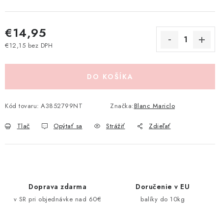
Pravidlá zliav a akcií
Katalógy
Moja objednávka
€14,95
€12,15 bez DPH
Jednotková cena:
DO KOŠÍKA
Kód tovaru:
A3852799NT
Značka:
Blanc Mariclo
Tlač
Opýtať sa
Strážiť
Zdieľať
Doprava zdarma
Doručenie v EU
v SR pri objednávke nad 60€
balíky do 10kg