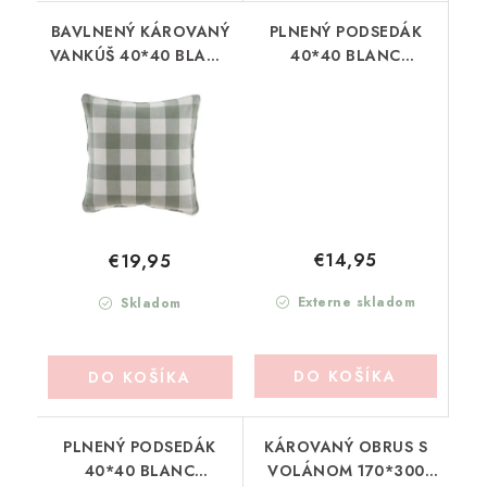
BAVLNENÝ KÁROVANÝ
PLNENÝ PODSEDÁK
VANKÚŠ 40*40 BLANC
40*40 BLANC
MARICLO
MARICLO
(A3852899VE)
(A3852699VE)
€14,95
€19,95
Externe skladom
Skladom
DO KOŠÍKA
DO KOŠÍKA
PLNENÝ PODSEDÁK
KÁROVANÝ OBRUS S
40*40 BLANC
VOLÁNOM 170*300