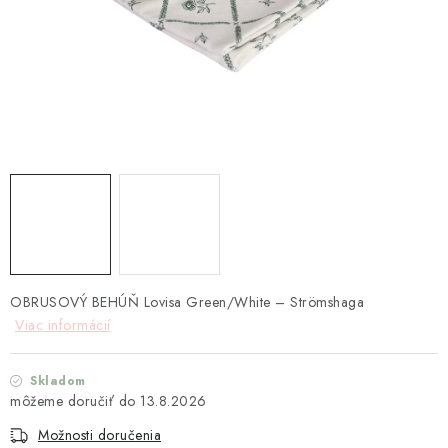
TEXTIL
KOZMETIKA
SEZÓNY
BLANC MARICLO´
DARČEKOVÉ POUKÁŽKY
VŠETKY PRODUKTY
OBRUSOVÝ BEHÚŇ Lovisa Green/White – Strömshaga
ZNAČKY
Viac informácií
Ako nakupovať
Doprava a platba
Obchodné podmienky
Skladom
Podmienky ochrany osobných údajov
13.8.2026
Návod na údržbu nábytku
Reklamačný poriadok
Možnosti doručenia