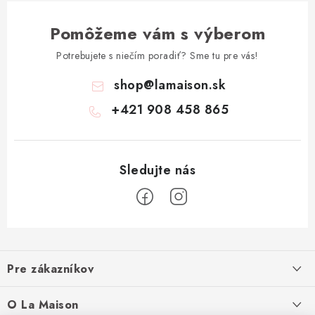
Pomôžeme vám s výberom
Potrebujete s niečím poradiť? Sme tu pre vás!
shop
@
lamaison.sk
+421 908 458 865
Z
á
Pre zákazníkov
p
ä
Ako nakupovať
O La Maison