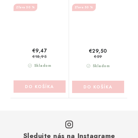
COMPTOIR DE FAMILLE
DE FAMILLE (201985)
50 %
50 %
(202004)
€9,47
€29,50
€18,95
€59
Skladom
Skladom
DO KOŠÍKA
DO KOŠÍKA
Sledujte nás na Instagrame