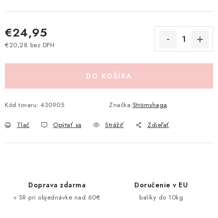
Pravidlá zliav a akcií
Katalógy
Moja objednávka
€24,95
€20,28 bez DPH
Jednotková cena:
DO KOŠÍKA
Kód tovaru:
430905
Značka:
Strömshaga
Tlač
Opýtať sa
Strážiť
Zdieľať
Doprava zdarma
Doručenie v EU
v SR pri objednávke nad 60€
balíky do 10kg