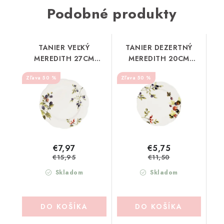
Podobné produkty
TANIER VEĽKÝ
TANIER DEZERTNÝ
MEREDITH 27CM
MEREDITH 20CM
COMPTOIR DE FAMILLE
COMPTOIR DE FAMILLE
50 %
50 %
(202001)
(202002)
€7,97
€5,75
€15,95
€11,50
Skladom
Skladom
DO KOŠÍKA
DO KOŠÍKA