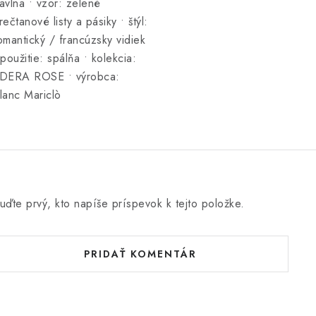
avlna • vzor: zelené
rečtanové listy a pásiky • štýl:
omantický / francúzsky vidiek
 použitie: spálňa • kolekcia:
DERA ROSE • výrobca:
lanc Mariclò
uďte prvý, kto napíše príspevok k tejto položke.
PRIDAŤ KOMENTÁR