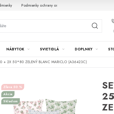
dmienky
Podmienky ochrany osobných údajov
Návod na údrž
NÁBYTOK
SVIETIDLÁ
DOPLNKY
ST
0 + 2X 50*80 ZELENÝ BLANC MARICLO (A36423C)
SE
50 %
25
Akcia
Skladom
ZE