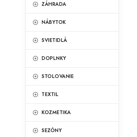
g
ZÁHRADA
ý
ó
p
r
NÁBYTOK
a
i
SVIETIDLÁ
e
n
e
DOPLNKY
l
STOLOVANIE
TEXTIL
KOZMETIKA
SEZÓNY