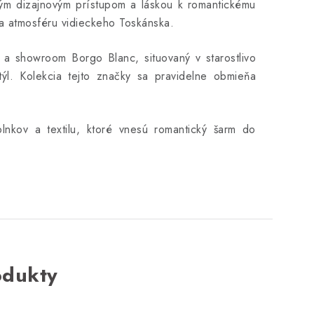
ným dizajnovým prístupom a láskou k romantickému
ža atmosféru vidieckeho Toskánska.
e a showroom Borgo Blanc, situovaný v starostlivo
týl. Kolekcia tejto značky sa pravidelne obmieňa
lnkov a textilu, ktoré vnesú romantický šarm do
odukty