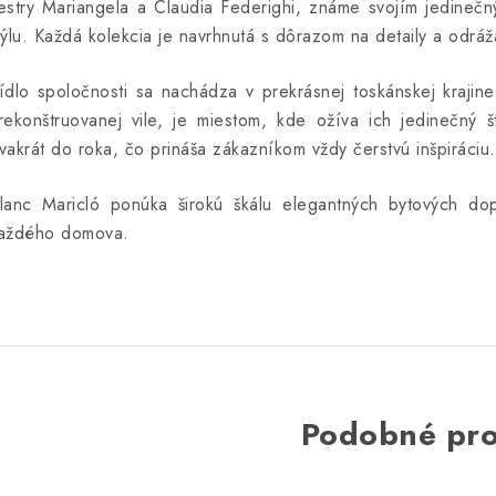
estry Mariangela a Claudia Federighi, známe svojím jedineč
týlu. Každá kolekcia je navrhnutá s dôrazom na detaily a odrá
ídlo spoločnosti sa nachádza v prekrásnej toskánskej krajin
rekonštruovanej vile, je miestom, kde ožíva ich jedinečný š
vakrát do roka, čo prináša zákazníkom vždy čerstvú inšpiráciu.
lanc Maricló ponúka širokú škálu elegantných bytových dop
aždého domova.
Podobné pr