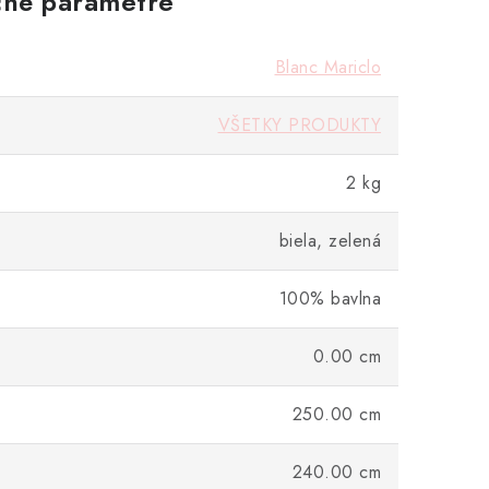
né parametre
Blanc Mariclo
VŠETKY PRODUKTY
2 kg
biela, zelená
100% bavlna
0.00 cm
250.00 cm
240.00 cm