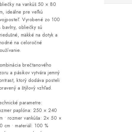
bliečky na vankúš 50 × 80
m, ideálne pre veľkú
vojposteľ. Vyrobené zo 100
 bavlny, obliečky sú
riedušné, mäkké na dotyk a
hodné na celoročné
oužívanie.
ombinácia brečtanového
zoru a pásikov vytvára jemný
ontrast, ktorý dodáva posteli
pravený a štýlový vzhľad.
echnické parametre:
ozmer paplóna: 250 × 240
m • rozmer vankúša: 2× 50 ×
0 cm • materiál: 100 %