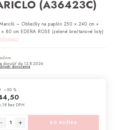
RICLO (A36423C)
Mariclò
– Obliečky na paplón 250 × 240 cm +
 × 80 cm EDERA ROSE (zelené brečtanové listy)
informácií
ladom
13.8.2026
žnosti doručenia
9
–50 %
44,50
,18 bez DPH
notková cena:
DO KOŠÍKA