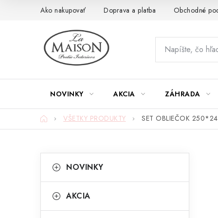
Prejsť
Ako nakupovať
Doprava a platba
Obchodné po
na
obsah
NOVINKY
AKCIA
ZÁHRADA
Domov
VŠETKY PRODUKTY
SET OBLIEČOK 250*24
B
K
Preskočiť
NOVINKY
kategórie
a
o
t
č
AKCIA
e
n