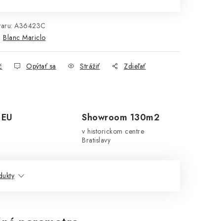
aru:
A36423C
:
Blanc Mariclo
č
Opýtať sa
Strážiť
Zdieľať
 EU
Showroom 130m2
v historickom centre
Bratislavy
dukty