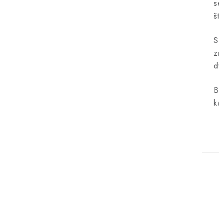
s
š
S
z
d
B
k