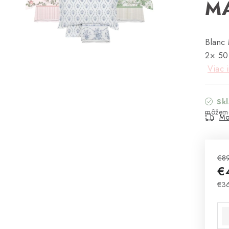
MA
Blanc 
2× 50
Viac 
Sk
Mo
€8
€
€36
Jed