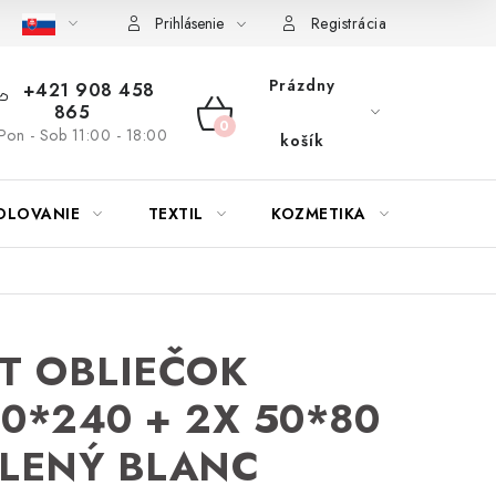
bu nábytku
Reklamačný poriadok
Pravidlá zliav a akcií
K
Prihlásenie
Registrácia
Prázdny
+421 908 458
865
NÁKUPNÝ
Pon - Sob 11:00 - 18:00
košík
KOŠÍK
OLOVANIE
TEXTIL
KOZMETIKA
SEZÓN
T OBLIEČOK
0*240 + 2X 50*80
LENÝ BLANC