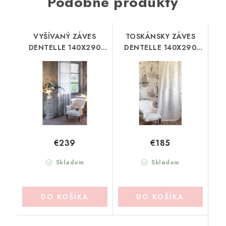
Podobné produkty
VYŠÍVANÝ ZÁVES
TOSKÁNSKY ZÁVES
DENTELLE 140X290
DENTELLE 140X290
BLANC MARICLO
BLANC MARICLO
(A38718)
(A38706)
€239
€185
Skladom
Skladom
DO KOŠÍKA
DO KOŠÍKA