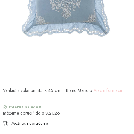
TEXTIL
KOZMETIKA
SEZÓNY
BLANC MARICLO´
DARČEKOVÉ POUKÁŽKY
VŠETKY PRODUKTY
Vankúš s volánom 45 × 45 cm – Blanc Mariclò
Viac informácií
ZNAČKY
Externe skladom
Ako nakupovať
Doprava a platba
Obchodné podmienky
8.9.2026
Podmienky ochrany osobných údajov
Možnosti doručenia
Návod na údržbu nábytku
Reklamačný poriadok