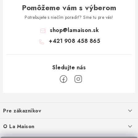
Pomôžeme vám s výberom
Potrebujete s niečím poradiť? Sme tu pre vás!
shop
@
lamaison.sk
+421 908 458 865
Z
á
Pre zákazníkov
p
ä
Ako nakupovať
O La Maison
t
Doprava a platba