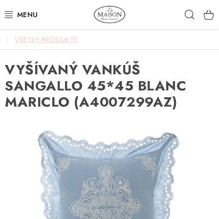
Prejsť
Hľad
na
obsah
VŠETKY PRODUKTY
NOVINKY
VYŠÍVANÝ VANKÚŠ
AKCIA
SANGALLO 45*45 BLANC
ZÁHRADA
MARICLO (A4007299AZ)
NÁBYTOK
SVIETIDLÁ
DOPLNKY
STOLOVANIE