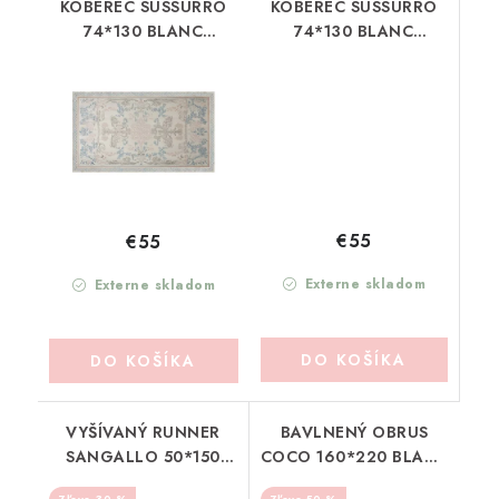
KOBEREC SUSSURRO
KOBEREC SUSSURRO
74*130 BLANC
74*130 BLANC
MARICLO
MARICLO
(A4005399AZ)
(A4005399RO)
€55
€55
Externe skladom
Externe skladom
DO KOŠÍKA
DO KOŠÍKA
VYŠÍVANÝ RUNNER
BAVLNENÝ OBRUS
SANGALLO 50*150
COCO 160*220 BLANC
BLANC MARICLO
MARICLO (A39829)