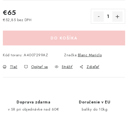
Pravidlá zliav a akcií
Katalógy
Moja objednávka
€65
€52,85 bez DPH
Jednotková cena:
DO KOŠÍKA
Kód tovaru:
A4007299AZ
Značka:
Blanc Mariclo
Tlač
Opýtať sa
Strážiť
Zdieľať
Doprava zdarma
Doručenie v EU
v SR pri objednávke nad 60€
balíky do 10kg