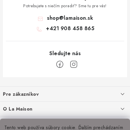
Potrebujete s niečím poradiť? Sme tu pre vás!
shop
@
lamaison.sk
+421 908 458 865
Z
á
Pre zákazníkov
p
ä
Ako nakupovať
O La Maison
t
Doprava a platba
i
O nás
Inšpirácie
Tento web používa súbory cookie. Ďalším prechádzaním
e
Obchodné podmienky