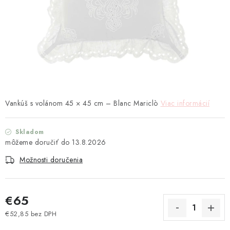
TEXTIL
KOZMETIKA
SEZÓNY
BLANC MARICLO´
Vankúš s volánom 45 × 45 cm – Blanc Mariclò
Viac informácií
DARČEKOVÉ POUKÁŽKY
Skladom
VŠETKY PRODUKTY
13.8.2026
Možnosti doručenia
ZNAČKY
Ako nakupovať
Doprava a platba
Obchodné podmienky
€65
Podmienky ochrany osobných údajov
€52,85 bez DPH
Návod na údržbu nábytku
Reklamačný poriadok
Jednotková cena: