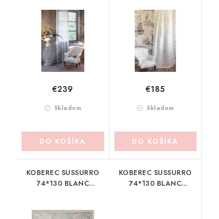
BLANC MARICLO
BLANC MARICLO
(A38718)
(A38706)
€239
€185
Skladom
Skladom
DO KOŠÍKA
DO KOŠÍKA
KOBEREC SUSSURRO
KOBEREC SUSSURRO
74*130 BLANC
74*130 BLANC
MARICLO
MARICLO
(A4005399AZ)
(A4005399RO)