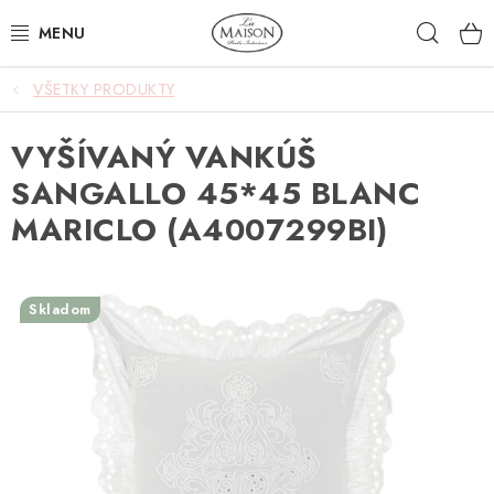
Prejsť
Hľad
na
obsah
VŠETKY PRODUKTY
NOVINKY
VYŠÍVANÝ VANKÚŠ
AKCIA
SANGALLO 45*45 BLANC
ZÁHRADA
MARICLO (A4007299BI)
NÁBYTOK
Skladom
SVIETIDLÁ
DOPLNKY
STOLOVANIE