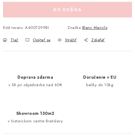
Pravidlá zliav a akcií
Katalógy
Moja objednávka
DO KOŠÍKA
Kód tovaru:
A4007299BI
Značka:
Blanc Mariclo
Tlač
Opýtať sa
Strážiť
Zdieľať
Doprava zdarma
Doručenie v EU
v SR pri objednávke nad 60€
balíky do 10kg
Showroom 130m2
v historickom centre Bratislavy