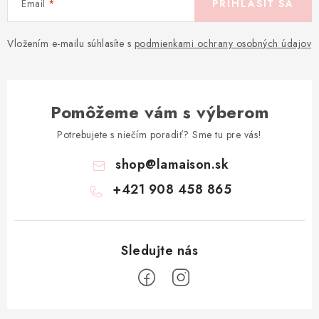
Email
PRIHLÁSIŤ SA
Vložením e-mailu súhlasíte s
podmienkami ochrany osobných údajov
Pomôžeme vám s výberom
Potrebujete s niečím poradiť? Sme tu pre vás!
shop
@
lamaison.sk
+421 908 458 865
Z