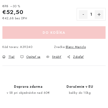
Pravidlá zliav a akcií
Katalógy
Moja objednávka
€75
–30 %
€52,50
€42,68 bez DPH
Jednotková cena:
DO KOŠÍKA
Kód tovaru:
A39240
Značka:
Blanc Mariclo
Tlač
Opýtať sa
Strážiť
Zdieľať
Doprava zdarma
Doručenie v EU
v SR pri objednávke nad 60€
balíky do 10kg