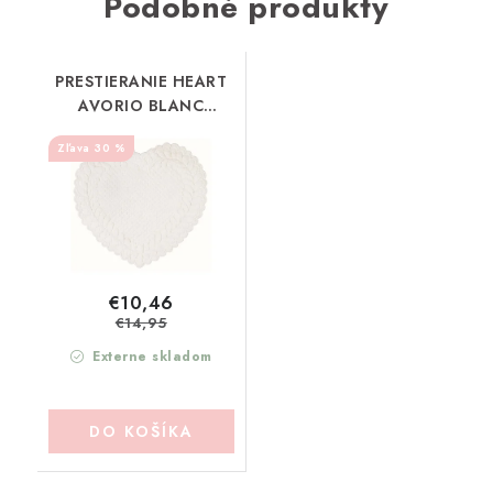
Podobné produkty
PRESTIERANIE HEART
AVORIO BLANC
MARICLO
30 %
(A2927999AV)
€10,46
€14,95
Externe skladom
DO KOŠÍKA