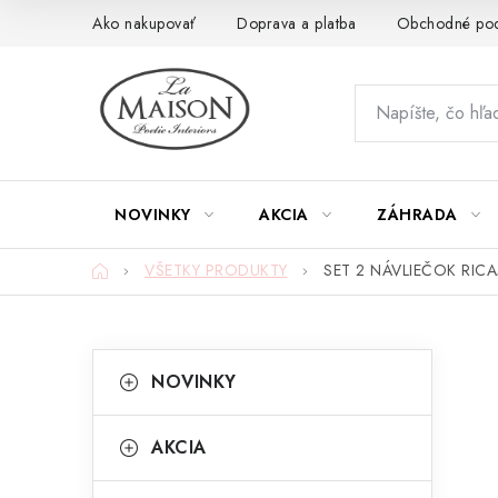
Prejsť
Ako nakupovať
Doprava a platba
Obchodné po
na
obsah
NOVINKY
AKCIA
ZÁHRADA
Domov
VŠETKY PRODUKTY
SET 2 NÁVLIEČOK RIC
B
K
Preskočiť
NOVINKY
kategórie
a
o
t
č
AKCIA
e
n