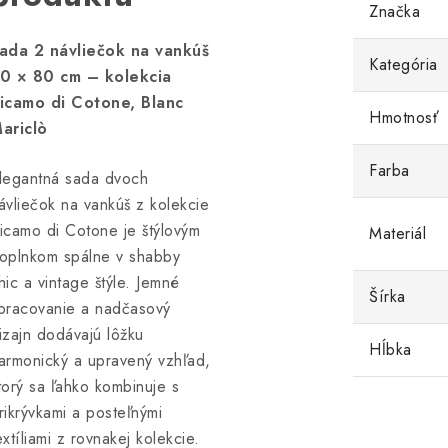
Značka
ada 2 návliečok na vankúš
Kategória
0 × 80 cm – kolekcia
icamo di Cotone, Blanc
Hmotnosť
ariclò
Farba
legantná sada dvoch
ávliečok na vankúš z kolekcie
icamo di Cotone je štýlovým
Materiál
oplnkom spálne v shabby
hic a vintage štýle. Jemné
Šírka
pracovanie a nadčasový
izajn dodávajú lôžku
Hĺbka
armonický a upravený vzhľad,
torý sa ľahko kombinuje s
rikrývkami a posteľnými
extíliami z rovnakej kolekcie.