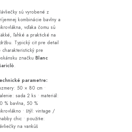
ávliečky sú vyrobené z
ríjemnej kombinácie bavlny a
ikrovlákna, vďaka čomu sú
äkké, ľahké a praktické na
držbu. Typický cit pre detail
e charakteristický pre
oskánsku značku
Blanc
ariclò
.
echnické parametre:
ozmery: 50 × 80 cm •
alenie: sada 2 ks • materiál:
0 % bavlna, 50 %
ikrovlákno • štýl: vintage /
habby chic • použitie:
ávliečky na vankúš