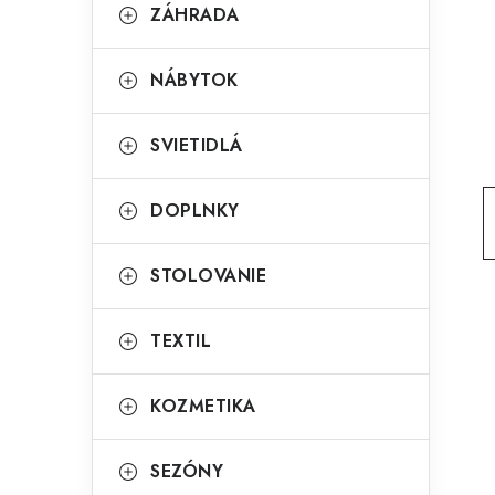
g
ZÁHRADA
ý
ó
p
r
NÁBYTOK
a
i
SVIETIDLÁ
e
n
e
DOPLNKY
l
STOLOVANIE
TEXTIL
KOZMETIKA
SEZÓNY