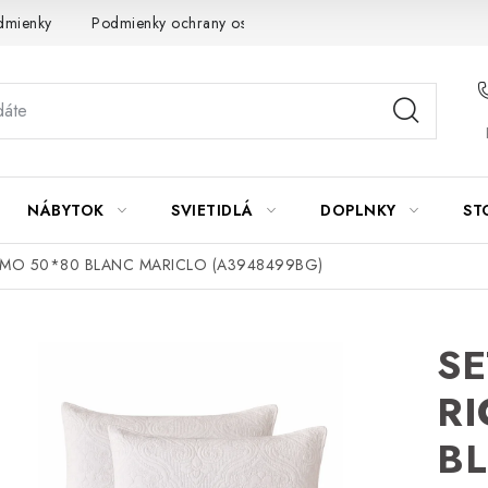
dmienky
Podmienky ochrany osobných údajov
Návod na údrž
NÁBYTOK
SVIETIDLÁ
DOPLNKY
ST
AMO 50*80 BLANC MARICLO (A3948499BG)
SE
RI
B