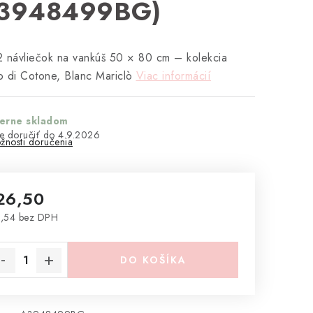
3948499BG)
 návliečok na vankúš 50 × 80 cm – kolekcia
 di Cotone, Blanc Mariclò
Viac informácií
terne skladom
4.9.2026
žnosti doručenia
26,50
,54 bez DPH
notková cena:
DO KOŠÍKA