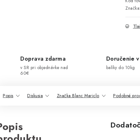
Kód tov
Značka
Tla
Doprava zdarma
Doručenie v
v SR pri objednávke nad
balíky do 10kg
60€
Popis
Diskusia
Značka Blanc Mariclo
Podobné pro
Popis
Dodatoč
produktu