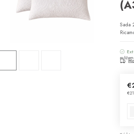
(A
Sada 2
Ricamo
Ex
Mo
€
€21
Jed