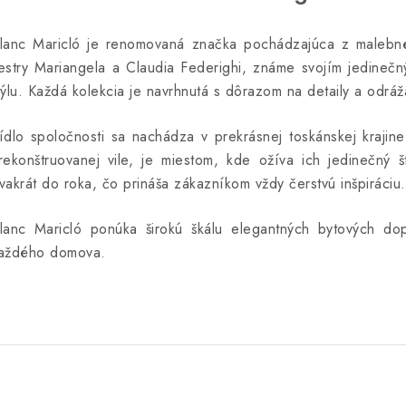
lanc Maricló je renomovaná značka pochádzajúca z malebného
estry Mariangela a Claudia Federighi, známe svojím jedineč
týlu. Každá kolekcia je navrhnutá s dôrazom na detaily a odrá
ídlo spoločnosti sa nachádza v prekrásnej toskánskej krajin
rekonštruovanej vile, je miestom, kde ožíva ich jedinečný š
vakrát do roka, čo prináša zákazníkom vždy čerstvú inšpiráciu.
lanc Maricló ponúka širokú škálu elegantných bytových dop
aždého domova.