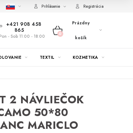
bu nábytku
Reklamačný poriadok
Pravidlá zliav a akcií
K
Prihlásenie
Registrácia
Prázdny
+421 908 458
865
NÁKUPNÝ
Pon - Sob 11:00 - 18:00
košík
KOŠÍK
OLOVANIE
TEXTIL
KOZMETIKA
SEZÓN
T 2 NÁVLIEČOK
CAMO 50*80
LANC MARICLO