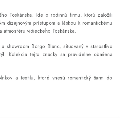
 Toskánska. Ide o rodinnú firmu, ktorú založili
ným dizajnovým prístupom a láskou k romantickému
ža atmosféru vidieckeho Toskánska.
e a showroom Borgo Blanc, situovaný v starostlivo
týl. Kolekcia tejto značky sa pravidelne obmieňa
lnkov a textilu, ktoré vnesú romantický šarm do