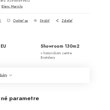
aru:
A3948499BG
:
Blanc Mariclo
č
Opýtať sa
Strážiť
Zdieľať
 EU
Showroom 130m2
v historickom centre
Bratislavy
dukty
né parametre