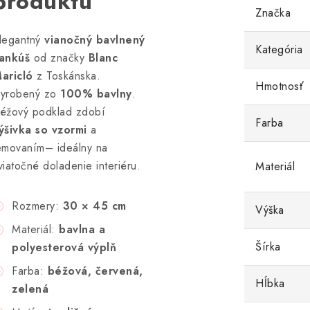
produktu
Značka
legantný
vianočný bavlnený
Kategória
ankúš
od značky
Blanc
aricló
z Toskánska.
Hmotnosť
yrobený zo
100% bavlny
.
éžový podklad zdobí
Farba
ýšivka so vzormi
a
emovaním– ideálny na
viatočné doladenie interiéru.
Materiál
Rozmery:
30 × 45 cm
Výška
Materiál:
bavlna a
Šírka
polyesterová výplň
Farba:
béžová, červená,
Hĺbka
zelená