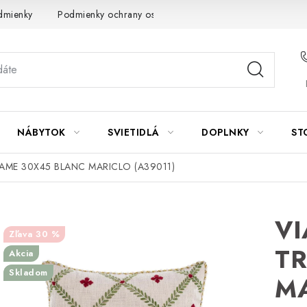
dmienky
Podmienky ochrany osobných údajov
Návod na údrž
NÁBYTOK
SVIETIDLÁ
DOPLNKY
ST
ME 30X45 BLANC MARICLO (A39011)
V
30 %
T
Akcia
Skladom
MA