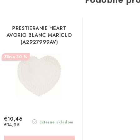
PRESTIERANIE HEART
AVORIO BLANC MARICLO
(A2927999AV)
30 %
€10,46
Externe skladom
€14,95