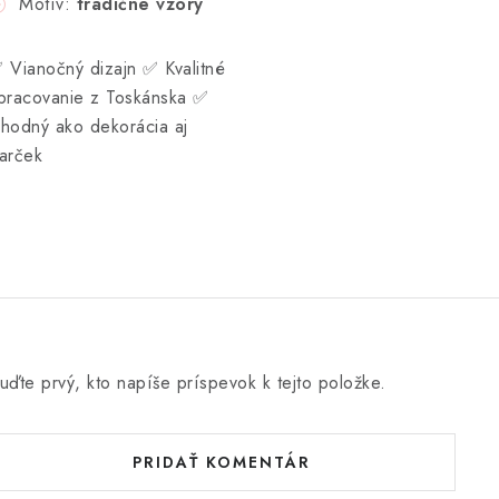
Motív:
tradičné vzory
 Vianočný dizajn ✅ Kvalitné
pracovanie z Toskánska ✅
hodný ako dekorácia aj
arček
uďte prvý, kto napíše príspevok k tejto položke.
PRIDAŤ KOMENTÁR