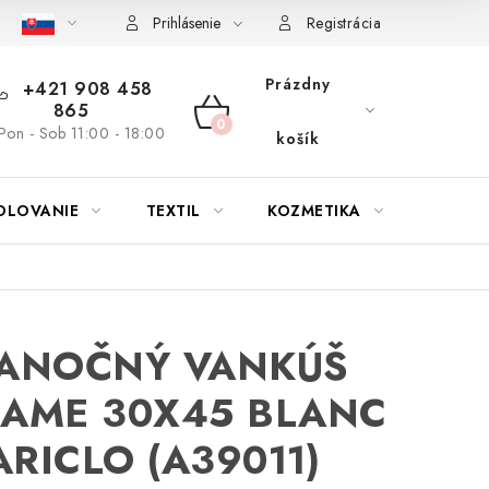
bu nábytku
Reklamačný poriadok
Pravidlá zliav a akcií
K
Prihlásenie
Registrácia
Prázdny
+421 908 458
865
NÁKUPNÝ
Pon - Sob 11:00 - 18:00
košík
KOŠÍK
OLOVANIE
TEXTIL
KOZMETIKA
SEZÓN
IANOČNÝ VANKÚŠ
RAME 30X45 BLANC
RICLO (A39011)