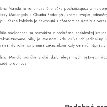
lanc Maricló je renomovaná značka pochádzajúca z malebného
estry Mariangela a Claudia Federighi, známe svojím jedineč
týlu. Každá kolekcia je navrhnutá s dôrazom na detaily a odrá
ídlo spoločnosti sa nachádza v prekrásnej toskánskej krajin
rekonštruovanej vile, je miestom, kde ožíva ich jedinečný š
vakrát do roka, čo prináša zákazníkom vždy čerstvú inšpiráciu.
lanc Maricló ponúka širokú škálu elegantných bytových dop
aždého domova.
Podobné pr