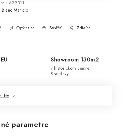
aru:
A39011
:
Blanc Mariclo
č
Opýtať sa
Strážiť
Zdieľať
 EU
Showroom 130m2
v historickom centre
Bratislavy
dukty
né parametre