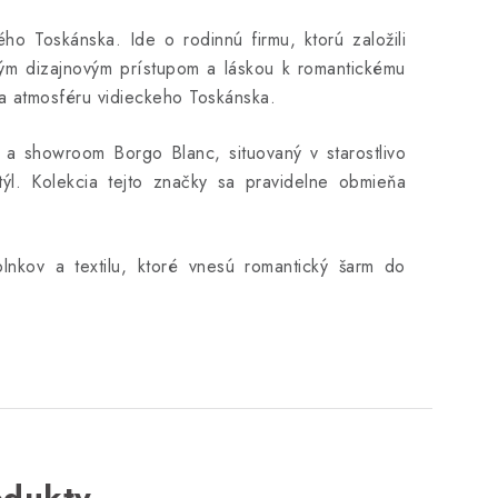
 Toskánska. Ide o rodinnú firmu, ktorú založili
ným dizajnovým prístupom a láskou k romantickému
ža atmosféru vidieckeho Toskánska.
e a showroom Borgo Blanc, situovaný v starostlivo
týl. Kolekcia tejto značky sa pravidelne obmieňa
lnkov a textilu, ktoré vnesú romantický šarm do
odukty