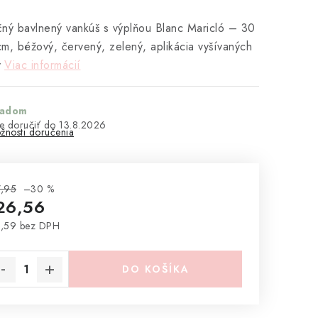
ný bavlnený vankúš s výplňou Blanc Maricló – 30
m, béžový, červený, zelený, aplikácia vyšívaných
v
Viac informácií
ladom
13.8.2026
žnosti doručenia
,95
–30 %
26,56
,59 bez DPH
notková cena:
DO KOŠÍKA