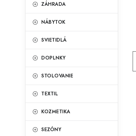
g
ZÁHRADA
ý
ó
p
r
NÁBYTOK
a
i
SVIETIDLÁ
e
n
e
DOPLNKY
l
STOLOVANIE
TEXTIL
KOZMETIKA
SEZÓNY