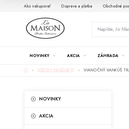
Prejsť
Ako nakupovať
Doprava a platba
Obchodné po
na
obsah
NOVINKY
AKCIA
ZÁHRADA
Domov
VŠETKY PRODUKTY
VIANOČNÝ VANKÚŠ TRA
B
K
Preskočiť
NOVINKY
kategórie
a
o
t
č
AKCIA
e
n