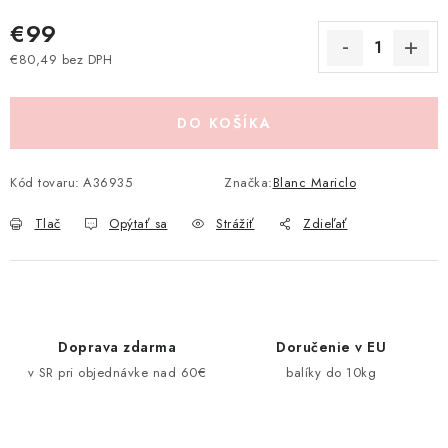
Pravidlá zliav a akcií
Katalógy
Moja objednávka
€99
€80,49 bez DPH
Jednotková cena:
DO KOŠÍKA
Kód tovaru:
A36935
Značka:
Blanc Mariclo
Tlač
Opýtať sa
Strážiť
Zdieľať
Doprava zdarma
Doručenie v EU
v SR pri objednávke nad 60€
balíky do 10kg