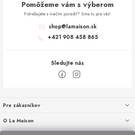
Pomôžeme vám s výberom
Potrebujete s niečím poradiť? Sme tu pre vás!
shop
@
lamaison.sk
+421 908 458 865
Z
á
Pre zákazníkov
p
ä
Ako nakupovať
O La Maison
t
Doprava a platba
i
O nás