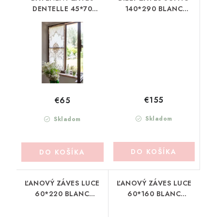
DENTELLE 45*70
140*290 BLANC
BLANC MARICLO
MARICLO (A39907)
(A36113)
€155
€65
Skladom
Skladom
DO KOŠÍKA
DO KOŠÍKA
ĽANOVÝ ZÁVES LUCE
ĽANOVÝ ZÁVES LUCE
60*220 BLANC
60*160 BLANC
MARICLO (A39792)
MARICLO (A39791)