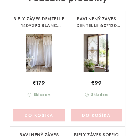
BIELY ZÁVES DENTELLE
BAVLNENÝ ZÁVES
140*290 BLANC
DENTELLE 60*120
MARICLO (A35271)
BLANC MARICLO
(A36114)
€179
€99
Skladom
Skladom
DO KOŠÍKA
DO KOŠÍKA
BAVLNENÝ ZÁVES
BIELY ZÁVES SOFFIO