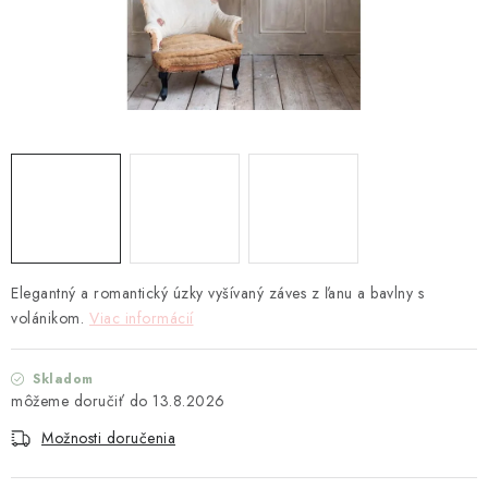
TEXTIL
KOZMETIKA
SEZÓNY
BLANC MARICLO´
DARČEKOVÉ POUKÁŽKY
VŠETKY PRODUKTY
Elegantný a romantický úzky vyšívaný záves z ľanu a bavlny s
volánikom.
Viac informácií
ZNAČKY
Skladom
13.8.2026
Ako nakupovať
Doprava a platba
Obchodné podmienky
Podmienky ochrany osobných údajov
Možnosti doručenia
Návod na údržbu nábytku
Reklamačný poriadok