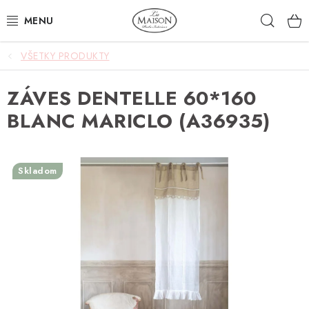
Prejsť
Hľad
na
obsah
VŠETKY PRODUKTY
NOVINKY
ZÁVES DENTELLE 60*160
AKCIA
BLANC MARICLO (A36935)
ZÁHRADA
NÁBYTOK
Skladom
SVIETIDLÁ
DOPLNKY
STOLOVANIE