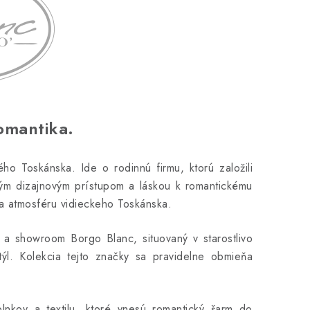
omantika.
 Toskánska. Ide o rodinnú firmu, ktorú založili
ným dizajnovým prístupom a láskou k romantickému
ža atmosféru vidieckeho Toskánska.
e a showroom Borgo Blanc, situovaný v starostlivo
týl. Kolekcia tejto značky sa pravidelne obmieňa
lnkov a textilu, ktoré vnesú romantický šarm do