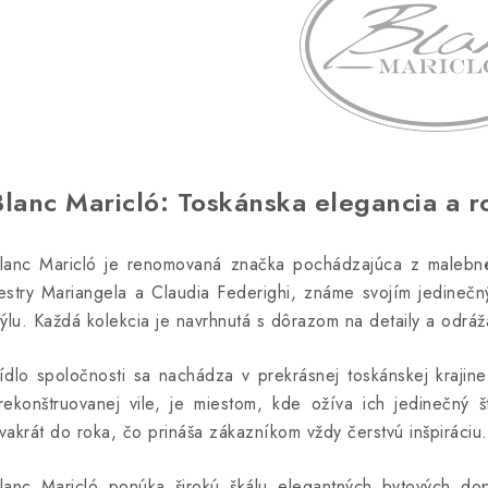
Blanc Maricló: Toskánska elegancia a r
lanc Maricló je renomovaná značka pochádzajúca z malebného
estry Mariangela a Claudia Federighi, známe svojím jedineč
týlu. Každá kolekcia je navrhnutá s dôrazom na detaily a odrá
ídlo spoločnosti sa nachádza v prekrásnej toskánskej krajin
rekonštruovanej vile, je miestom, kde ožíva ich jedinečný š
vakrát do roka, čo prináša zákazníkom vždy čerstvú inšpiráciu.
lanc Maricló ponúka širokú škálu elegantných bytových dop