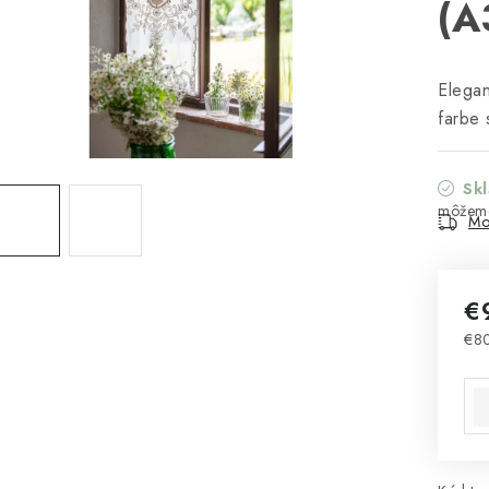
(A
Elegan
farbe 
Sk
Mo
€
€8
Jed