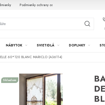
dmienky
Podmienky ochrany osobných údajov
Návod na údrž
NÁBYTOK
SVIETIDLÁ
DOPLNKY
ST
ELLE 60*120 BLANC MARICLO (A36114)
BA
Skladom
DE
B