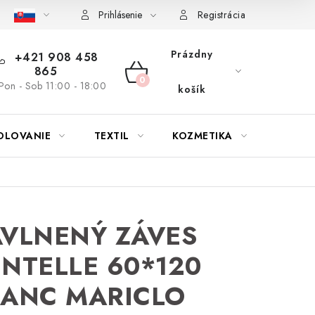
bu nábytku
Reklamačný poriadok
Pravidlá zliav a akcií
K
Prihlásenie
Registrácia
Prázdny
+421 908 458
865
NÁKUPNÝ
Pon - Sob 11:00 - 18:00
košík
KOŠÍK
OLOVANIE
TEXTIL
KOZMETIKA
SEZÓN
VLNENÝ ZÁVES
NTELLE 60*120
LANC MARICLO