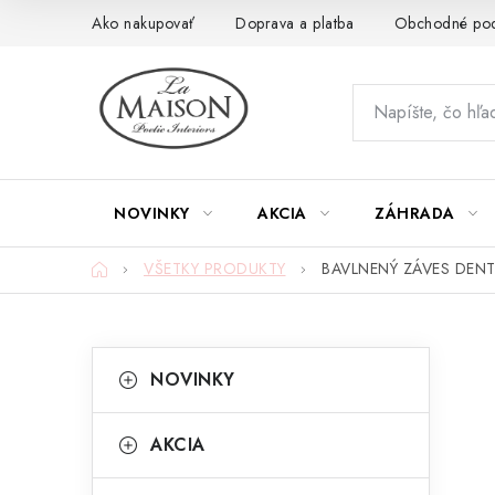
Prejsť
Ako nakupovať
Doprava a platba
Obchodné po
na
obsah
NOVINKY
AKCIA
ZÁHRADA
Domov
VŠETKY PRODUKTY
BAVLNENÝ ZÁVES DENT
B
K
Preskočiť
NOVINKY
kategórie
a
o
t
č
AKCIA
e
n