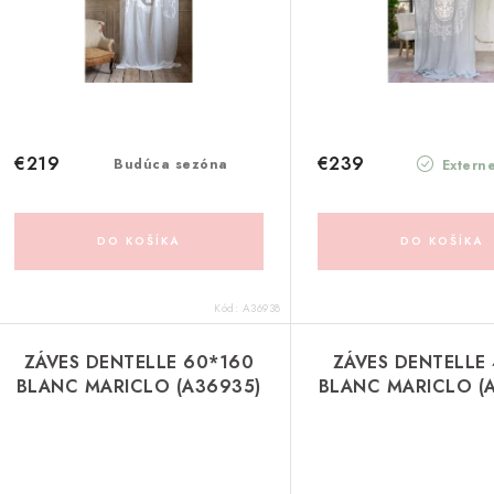
€219
€239
Budúca sezóna
Extern
DO KOŠÍKA
DO KOŠÍKA
Kód:
A36938
ZÁVES DENTELLE 60*160
ZÁVES DENTELLE
BLANC MARICLO (A36935)
BLANC MARICLO (