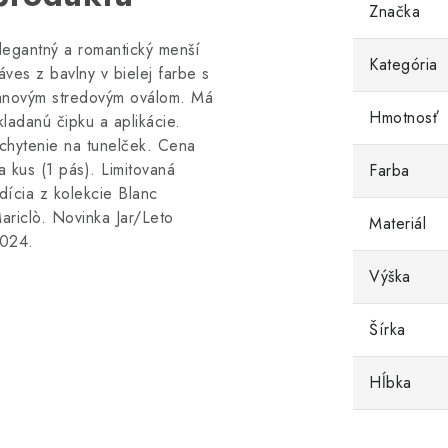
Značka
legantný a romantický menší
Kategória
áves z bavlny v bielej farbe s
anovým stredovým oválom. Má
Hmotnosť
kladanú čipku a aplikácie.
chytenie na tunelček. Cena
a kus (1 pás). Limitovaná
Farba
dícia z kolekcie Blanc
ariclò. Novinka Jar/Leto
Materiál
024.
Výška
Šírka
Hĺbka