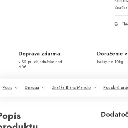
Kód tov
Značka
Tla
Doprava zdarma
Doručenie v
v SR pri objednávke nad
balíky do 10kg
60€
Popis
Diskusia
Značka Blanc Mariclo
Podobné pro
Popis
Dodatoč
produktu