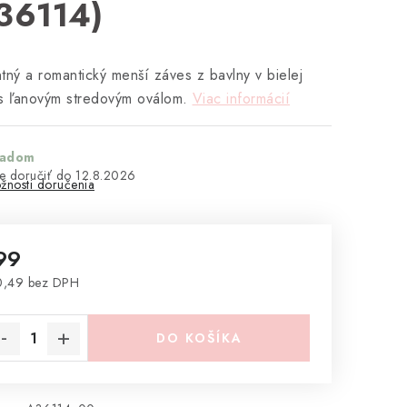
36114)
tný a romantický menší záves z bavlny v bielej
s ľanovým stredovým oválom.
Viac informácií
ladom
12.8.2026
žnosti doručenia
99
0,49 bez DPH
notková cena:
DO KOŠÍKA