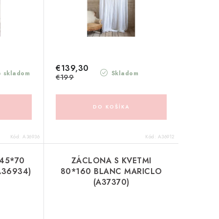
€139,30
e skladom
Skladom
€199
DO KOŠÍKA
Kód:
A36936
Kód:
A36912
 45*70
ZÁCLONA S KVETMI
A36934)
80*160 BLANC MARICLO
(A37370)