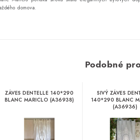
aždého domova.
Podobné pr
ZÁVES DENTELLE 140*290
SIVÝ ZÁVES DEN
BLANC MARICLO (A36938)
140*290 BLANC M
(A36936)