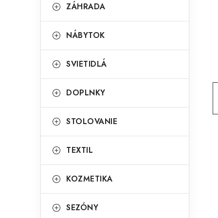
g
ZÁHRADA
ý
ó
p
r
NÁBYTOK
a
i
SVIETIDLÁ
e
n
e
DOPLNKY
l
STOLOVANIE
TEXTIL
KOZMETIKA
SEZÓNY