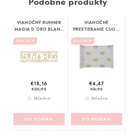
Podobné produkty
VIANOČNÝ RUNNER
VIANOČNÉ
MAGIA D´ORO BLANC
PRESTIERANIE CUORI
MARICLO (A39153)
BLANC MARICLO
30 %
50 %
(A38617)
€18,16
€4,47
€25,95
€8,95
Skladom
Skladom
DO KOŠÍKA
DO KOŠÍKA