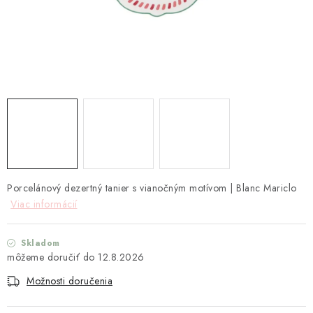
TEXTIL
KOZMETIKA
SEZÓNY
BLANC MARICLO´
DARČEKOVÉ POUKÁŽKY
VŠETKY PRODUKTY
Porcelánový dezertný tanier s vianočným motívom | Blanc Mariclo
Viac informácií
ZNAČKY
Skladom
12.8.2026
Ako nakupovať
Doprava a platba
Obchodné podmienky
Podmienky ochrany osobných údajov
Možnosti doručenia
Návod na údržbu nábytku
Reklamačný poriadok