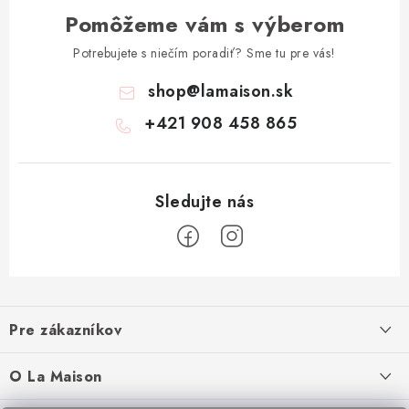
Pomôžeme vám s výberom
Potrebujete s niečím poradiť? Sme tu pre vás!
shop
@
lamaison.sk
+421 908 458 865
Z
á
Pre zákazníkov
p
ä
Ako nakupovať
O La Maison
t
Doprava a platba