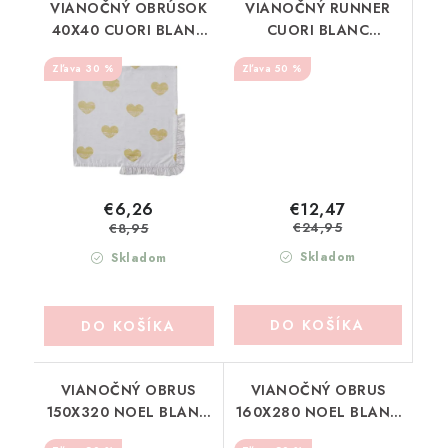
VIANOČNÝ OBRÚSOK
VIANOČNÝ RUNNER
40X40 CUORI BLANC
CUORI BLANC
MARICLO (A38616)
MARICLO (A38614)
30 %
50 %
€12,47
€6,26
€24,95
€8,95
Skladom
Skladom
DO KOŠÍKA
DO KOŠÍKA
VIANOČNÝ OBRUS
VIANOČNÝ OBRUS
150X320 NOEL BLANC
160X280 NOEL BLANC
MARICLO (A38322)
MARICLO (A38323)