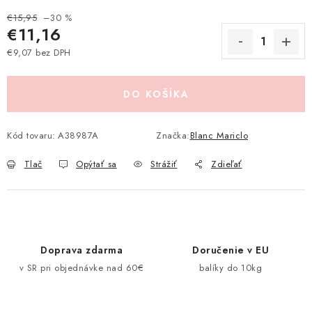
Pravidlá zliav a akcií
Katalógy
Moja objednávka
€15,95
–30 %
€11,16
€9,07 bez DPH
Jednotková cena:
DO KOŠÍKA
Kód tovaru:
A38987A
Značka:
Blanc Mariclo
Tlač
Opýtať sa
Strážiť
Zdieľať
Doprava zdarma
Doručenie v EU
v SR pri objednávke nad 60€
balíky do 10kg