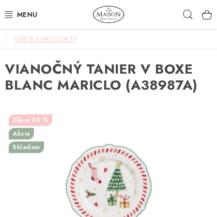
Prejsť
Hľad
na
obsah
VŠETKY PRODUKTY
NOVINKY
VIANOČNÝ TANIER V BOXE
AKCIA
BLANC MARICLO (A38987A)
ZÁHRADA
NÁBYTOK
30 %
Akcia
SVIETIDLÁ
Skladom
DOPLNKY
STOLOVANIE