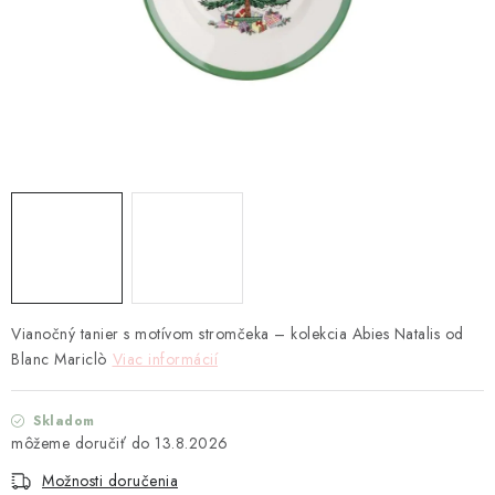
TEXTIL
KOZMETIKA
SEZÓNY
BLANC MARICLO´
DARČEKOVÉ POUKÁŽKY
VŠETKY PRODUKTY
Vianočný tanier s motívom stromčeka – kolekcia Abies Natalis od
ZNAČKY
Blanc Mariclò
Viac informácií
Ako nakupovať
Doprava a platba
Obchodné podmienky
Skladom
Podmienky ochrany osobných údajov
13.8.2026
Návod na údržbu nábytku
Reklamačný poriadok
Možnosti doručenia