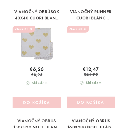
VIANOČNÝ OBRÚSOK
VIANOČNÝ RUNNER
40X40 CUORI BLANC
CUORI BLANC
MARICLO (A38616)
MARICLO (A38614)
30 %
50 %
€12,47
€6,26
€24,95
€8,95
Skladom
Skladom
DO KOŠÍKA
DO KOŠÍKA
VIANOČNÝ OBRUS
VIANOČNÝ OBRUS
150X320 NOEL BLANC
160X280 NOEL BLANC