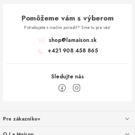
Pomôžeme vám s výberom
Potrebujete s niečím poradiť? Sme tu pre vás!
shop
@
lamaison.sk
+421 908 458 865
Z
á
Pre zákazníkov
p
ä
Ako nakupovať
O La Maison