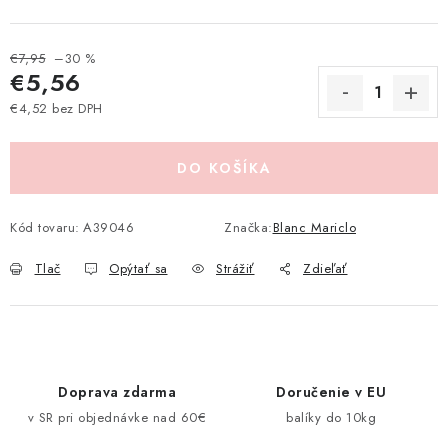
Pravidlá zliav a akcií
Katalógy
Moja objednávka
€7,95
–30 %
€5,56
€4,52 bez DPH
Jednotková cena:
DO KOŠÍKA
Kód tovaru:
A39046
Značka:
Blanc Mariclo
Tlač
Opýtať sa
Strážiť
Zdieľať
Doprava zdarma
Doručenie v EU
v SR pri objednávke nad 60€
balíky do 10kg