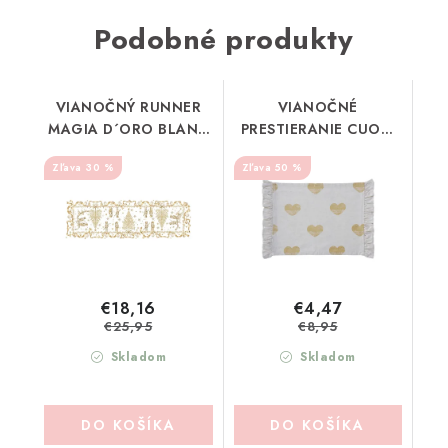
Podobné produkty
VIANOČNÝ RUNNER
VIANOČNÉ
MAGIA D´ORO BLANC
PRESTIERANIE CUORI
MARICLO (A39153)
BLANC MARICLO
30 %
50 %
(A38617)
€18,16
€4,47
€25,95
€8,95
Skladom
Skladom
DO KOŠÍKA
DO KOŠÍKA