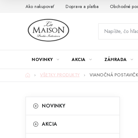
Prejsť
Ako nakupovať
Doprava a platba
Obchodné po
na
obsah
NOVINKY
AKCIA
ZÁHRADA
Domov
VŠETKY PRODUKTY
VIANOČNÁ POSTAVIČK
B
K
Preskočiť
NOVINKY
kategórie
a
o
t
č
AKCIA
e
n