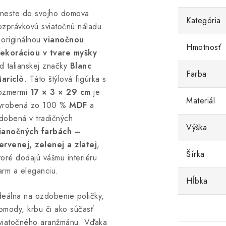
neste do svojho domova
Kategória
ozprávkovú sviatočnú náladu
 originálnou
vianočnou
Hmotnosť
ekoráciou v tvare myšky
d talianskej značky
Blanc
Farba
ariclò
. Táto štýlová figúrka s
ozmermi
17 × 3 × 29 cm
je
Materiál
yrobená zo 100 %
MDF
a
dobená v tradičných
Výška
ianočných farbách –
ervenej, zelenej a zlatej
,
Šírka
toré dodajú vášmu interiéru
arm a eleganciu.
Hĺbka
deálna na ozdobenie poličky,
omody, krbu či ako súčasť
viatočného aranžmánu. Vďaka