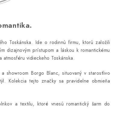
omantika.
 Toskánska. Ide o rodinnú firmu, ktorú založili
ným dizajnovým prístupom a láskou k romantickému
ža atmosféru vidieckeho Toskánska.
e a showroom Borgo Blanc, situovaný v starostlivo
týl. Kolekcia tejto značky sa pravidelne obmieňa
lnkov a textilu, ktoré vnesú romantický šarm do