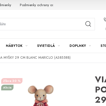
dmienky
Podmienky ochrany osobných údajov
Návod na údrž
NÁBYTOK
SVIETIDLÁ
DOPLNKY
ST
A MYŠKY 29 CM BLANC MARICLO (A38558B)
V
30 %
PO
Akcia
29