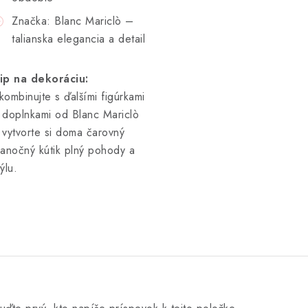
Značka: Blanc Mariclò –
talianska elegancia a detail
ip na dekoráciu:
kombinujte s ďalšími figúrkami
 doplnkami od Blanc Mariclò
 vytvorte si doma čarovný
ianočný kútik plný pohody a
týlu.