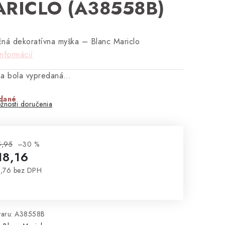
RICLO (A38558B)
ná dekoratívna myška – Blanc Mariclo
informácií
ka bola vypredaná…
dané
žnosti doručenia
5,95
–30 %
18,16
,76 bez DPH
notková cena:
aru:
A38558B