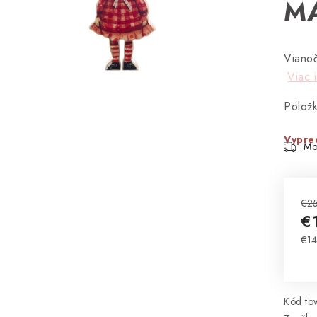
MA
Vianoč
Viac 
Polož
Vypre
Mo
€2
€
€14
Jed
Kód tov