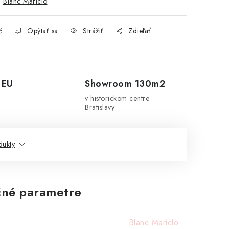
:
Blanc Mariclo
č
Opýtať sa
Strážiť
Zdieľať
 EU
Showroom 130m2
v historickom centre
Bratislavy
dukty
né parametre
Blanc Mariclo