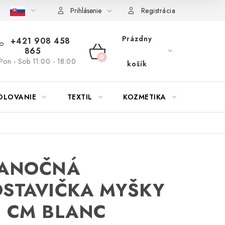
bu nábytku
Reklamačný poriadok
Pravidlá zliav a akcií
K
Prihlásenie
Registrácia
Prázdny
+421 908 458
865
NÁKUPNÝ
Pon - Sob 11:00 - 18:00
košík
KOŠÍK
OLOVANIE
TEXTIL
KOZMETIKA
SEZÓN
IANOČNÁ
STAVIČKA MYŠKY
 CM BLANC