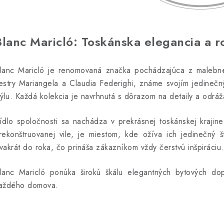
Blanc Maricló: Toskánska elegancia a r
lanc Maricló je renomovaná značka pochádzajúca z malebného
estry Mariangela a Claudia Federighi, známe svojím jedineč
týlu. Každá kolekcia je navrhnutá s dôrazom na detaily a odrá
ídlo spoločnosti sa nachádza v prekrásnej toskánskej krajin
rekonštruovanej vile, je miestom, kde ožíva ich jedinečný š
vakrát do roka, čo prináša zákazníkom vždy čerstvú inšpiráciu.
lanc Maricló ponúka širokú škálu elegantných bytových dop
aždého domova.