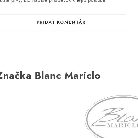
uďte prvý, kto napíše príspevok k tejto položke.
PRIDAŤ KOMENTÁR
Značka Blanc Mariclo