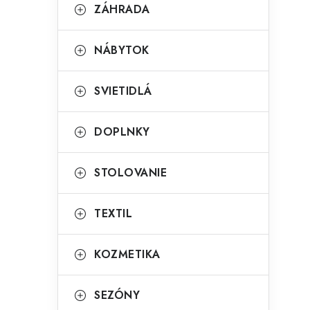
g
ZÁHRADA
ý
ó
p
r
NÁBYTOK
a
i
SVIETIDLÁ
e
n
e
DOPLNKY
l
STOLOVANIE
TEXTIL
KOZMETIKA
SEZÓNY