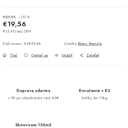
Pravidlá zliav a akcií
Katalógy
Moja objednávka
€27,95
–30 %
€19,56
€15,90 bez DPH
Jednotková cena:
Kód tovaru:
A38924A
Značka:
Blanc Mariclo
Tlač
Opýtať sa
Strážiť
Zdieľať
Doprava zdarma
Doručenie v EU
v SR pri objednávke nad 60€
balíky do 10kg
Showroom 130m2