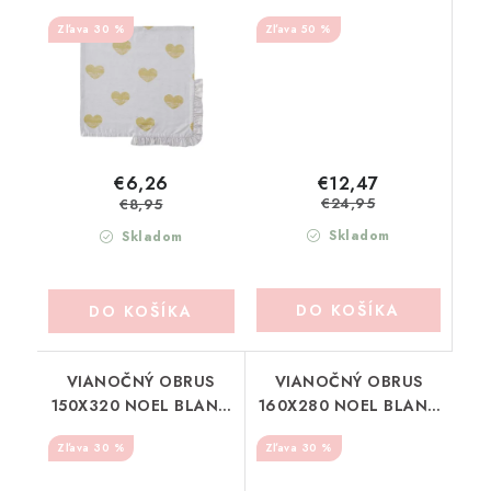
MARICLO (A38616)
MARICLO (A38614)
30 %
50 %
€12,47
€6,26
€24,95
€8,95
Skladom
Skladom
DO KOŠÍKA
DO KOŠÍKA
VIANOČNÝ OBRUS
VIANOČNÝ OBRUS
150X320 NOEL BLANC
160X280 NOEL BLANC
MARICLO (A38322)
MARICLO (A38323)
30 %
30 %