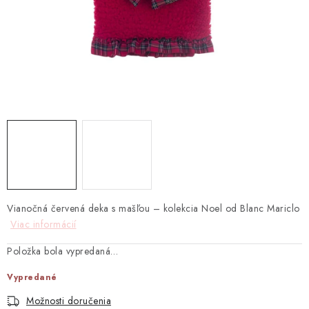
TEXTIL
KOZMETIKA
SEZÓNY
BLANC MARICLO´
DARČEKOVÉ POUKÁŽKY
VŠETKY PRODUKTY
Vianočná červená deka s mašľou – kolekcia Noel od Blanc Mariclo
ZNAČKY
Viac informácií
Položka bola vypredaná…
Ako nakupovať
Doprava a platba
Obchodné podmienky
Podmienky ochrany osobných údajov
Vypredané
Návod na údržbu nábytku
Reklamačný poriadok
Možnosti doručenia