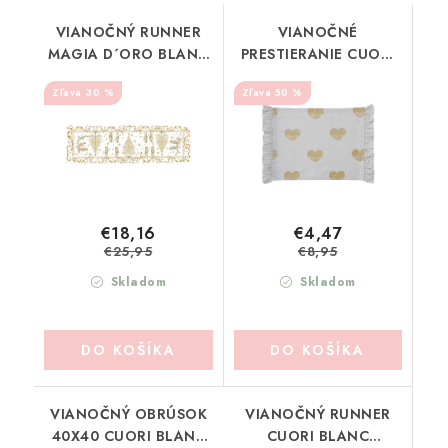
VIANOČNÝ RUNNER
VIANOČNÉ
MAGIA D´ORO BLANC
PRESTIERANIE CUORI
MARICLO (A39153)
BLANC MARICLO
30 %
50 %
(A38617)
€18,16
€4,47
€25,95
€8,95
Skladom
Skladom
DO KOŠÍKA
DO KOŠÍKA
VIANOČNÝ OBRÚSOK
VIANOČNÝ RUNNER
40X40 CUORI BLANC
CUORI BLANC