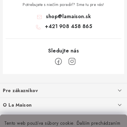
Potrebujete s niečím poradiť? Sme tu pre vás!
shop
@
lamaison.sk
+421 908 458 865
Z
á
Pre zákazníkov
p
ä
Ako nakupovať
O La Maison
t
Doprava a platba
i
O nás
Inšpirácie
Tento web používa súbory cookie. Ďalším prechádzaním
e
Obchodné podmienky
Naši dodávatelia