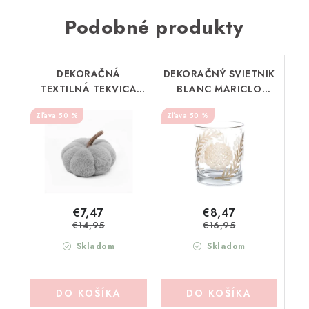
Podobné produkty
DEKORAČNÁ
DEKORAČNÝ SVIETNIK
TEXTILNÁ TEKVICA
BLANC MARICLO
BLANC MARICLO
(A37018)
50 %
50 %
(A36847)
€7,47
€8,47
€14,95
€16,95
Skladom
Skladom
DO KOŠÍKA
DO KOŠÍKA