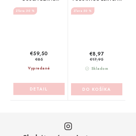
MARICLO (A37207)
BLANC MARICLO
30 %
50 %
(A36755)
€59,50
€8,97
€85
€17,95
Vypredané
Skladom
DETAIL
DO KOŠÍKA