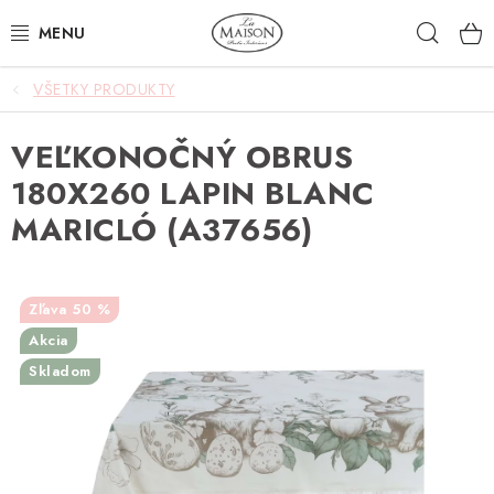
Prejsť
Hľad
na
obsah
VŠETKY PRODUKTY
NOVINKY
VEĽKONOČNÝ OBRUS
AKCIA
180X260 LAPIN BLANC
ZÁHRADA
MARICLÓ (A37656)
NÁBYTOK
50 %
SVIETIDLÁ
Akcia
Skladom
DOPLNKY
STOLOVANIE