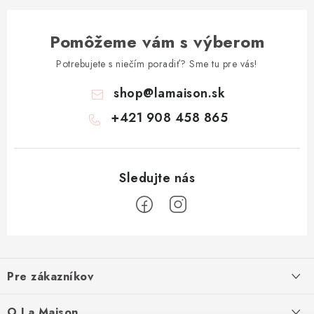
Pomôžeme vám s výberom
Potrebujete s niečím poradiť? Sme tu pre vás!
shop
@
lamaison.sk
+421 908 458 865
Z
á
Pre zákazníkov
p
ä
Ako nakupovať
O La Maison