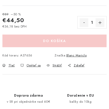
Pravidlá zliav a akcií
Katalógy
Moja objednávka
€89
–50 %
€44,50
€36,18 bez DPH
Jednotková cena:
DO KOŠÍKA
Kód tovaru:
A37656
Značka:
Blanc Mariclo
Tlač
Opýtať sa
Strážiť
Zdieľať
Doprava zdarma
Doručenie v EU
v SR pri objednávke nad 60€
balíky do 10kg