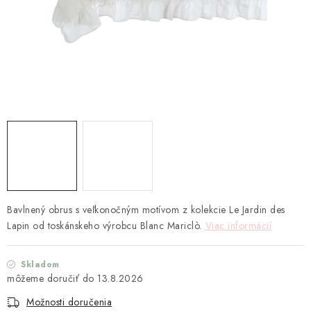
TEXTIL
KOZMETIKA
SEZÓNY
BLANC MARICLO´
DARČEKOVÉ POUKÁŽKY
VŠETKY PRODUKTY
Bavlnený obrus s veľkonočným motívom z kolekcie Le Jardin des
ZNAČKY
Lapin od toskánskeho výrobcu Blanc Mariclò.
Viac informácií
Ako nakupovať
Doprava a platba
Obchodné podmienky
Skladom
Podmienky ochrany osobných údajov
13.8.2026
Návod na údržbu nábytku
Reklamačný poriadok
Možnosti doručenia