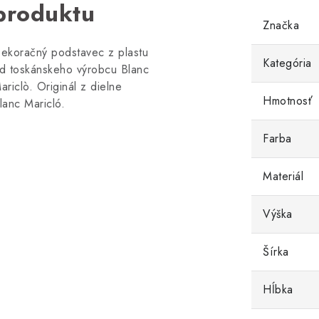
produktu
Značka
ekoračný podstavec z plastu
Kategória
d toskánskeho výrobcu Blanc
ariclò. Originál z dielne
Hmotnosť
lanc Maricló.
Farba
Materiál
Výška
Šírka
Hĺbka