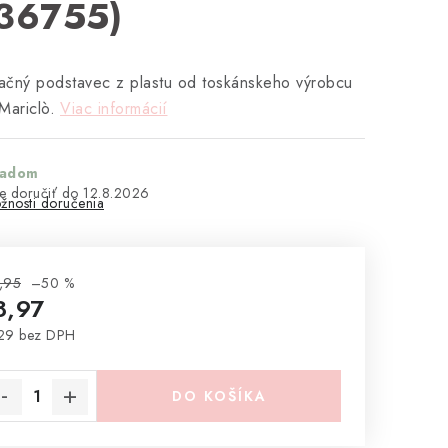
36755)
čný podstavec z plastu od toskánskeho výrobcu
Mariclò.
Viac informácií
ladom
12.8.2026
žnosti doručenia
,95
–50 %
8,97
29 bez DPH
notková cena:
DO KOŠÍKA