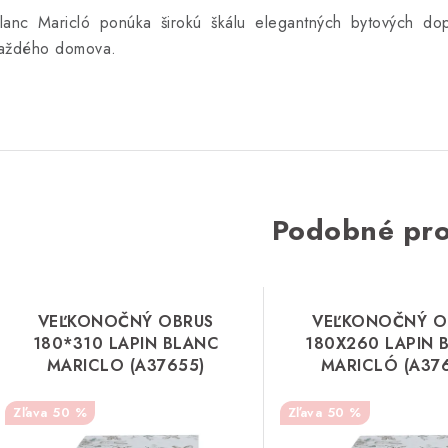
lanc Maricló ponúka širokú škálu elegantných bytových dop
aždého domova.
Podobné pr
VEĽKONOČNÝ OBRUS
VEĽKONOČNÝ O
180*310 LAPIN BLANC
180X260 LAPIN 
MARICLO (A37655)
MARICLÓ (A37
50 %
50 %