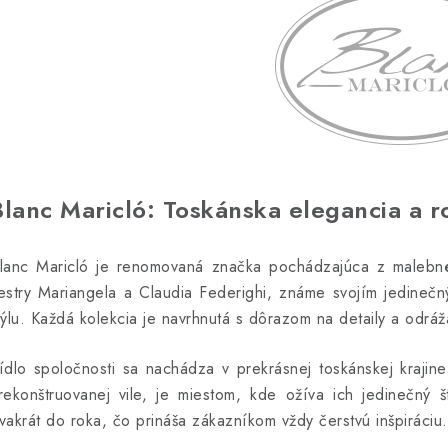
Blanc Maricló: Toskánska elegancia a r
lanc Maricló je renomovaná značka pochádzajúca z malebného
estry Mariangela a Claudia Federighi, známe svojím jedineč
týlu. Každá kolekcia je navrhnutá s dôrazom na detaily a odrá
ídlo spoločnosti sa nachádza v prekrásnej toskánskej krajin
rekonštruovanej vile, je miestom, kde ožíva ich jedinečný š
vakrát do roka, čo prináša zákazníkom vždy čerstvú inšpiráciu.