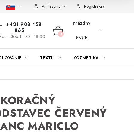
bu nábytku
Reklamačný poriadok
Pravidlá zliav a akcií
K
Prihlásenie
Registrácia
Prázdny
+421 908 458
865
NÁKUPNÝ
Pon - Sob 11:00 - 18:00
košík
KOŠÍK
OLOVANIE
TEXTIL
KOZMETIKA
SEZÓN
EKORAČNÝ
ODSTAVEC ČERVENÝ
LANC MARICLO