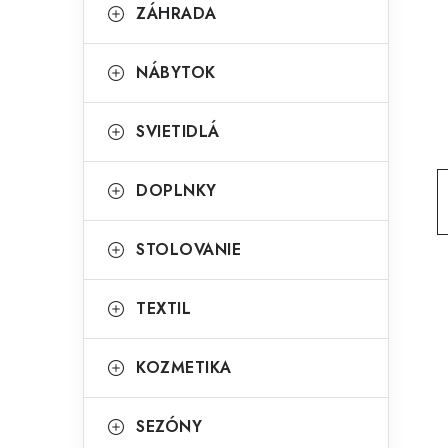
g
ZÁHRADA
ý
ó
p
r
NÁBYTOK
a
i
SVIETIDLÁ
e
n
e
DOPLNKY
l
STOLOVANIE
TEXTIL
KOZMETIKA
SEZÓNY