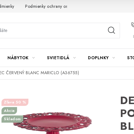
dmienky
Podmienky ochrany osobných údajov
Návod na údrž
NÁBYTOK
SVIETIDLÁ
DOPLNKY
ST
C ČERVENÝ BLANC MARICLO (A36755)
D
50 %
P
Akcia
Skladom
B