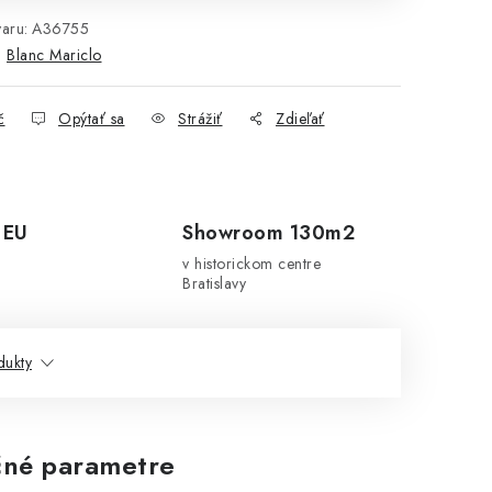
aru:
A36755
:
Blanc Mariclo
č
Opýtať sa
Strážiť
Zdieľať
 EU
Showroom 130m2
v historickom centre
Bratislavy
dukty
né parametre