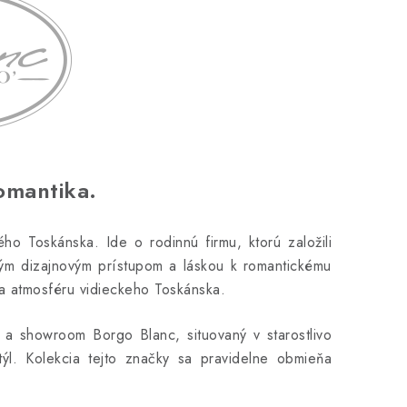
omantika.
 Toskánska. Ide o rodinnú firmu, ktorú založili
ným dizajnovým prístupom a láskou k romantickému
ža atmosféru vidieckeho Toskánska.
e a showroom Borgo Blanc, situovaný v starostlivo
týl. Kolekcia tejto značky sa pravidelne obmieňa