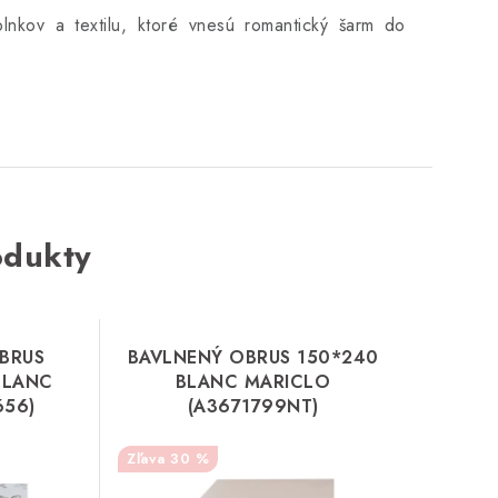
lnkov a textilu, ktoré vnesú romantický šarm do
odukty
BRUS
BAVLNENÝ OBRUS 150*240
BLANC
BLANC MARICLO
656)
(A3671799NT)
30 %