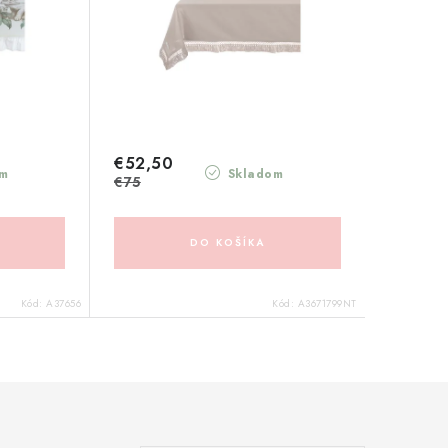
€52,50
m
Skladom
€75
DO KOŠÍKA
Kód:
A37656
Kód:
A3671799NT