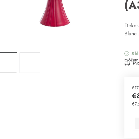
(A
Dekora
Blanc 
Sk
Mo
€17
€
€7,
Jed