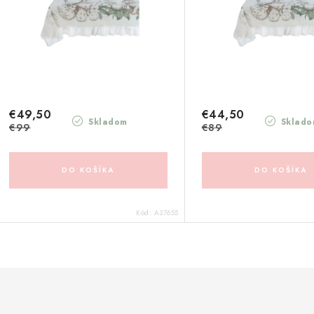
€49,50
€44,50
Skladom
Sklado
€99
€89
DO KOŠÍKA
DO KOŠÍKA
Kód:
A37655