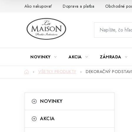
Prejsť
Ako nakupovať
Doprava a platba
Obchodné po
na
obsah
NOVINKY
AKCIA
ZÁHRADA
Domov
VŠETKY PRODUKTY
DEKORAČNÝ PODSTAVE
B
K
Preskočiť
NOVINKY
kategórie
a
o
t
č
AKCIA
e
n