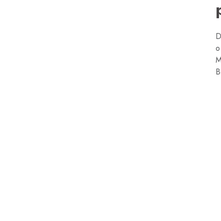
D
o
M
B