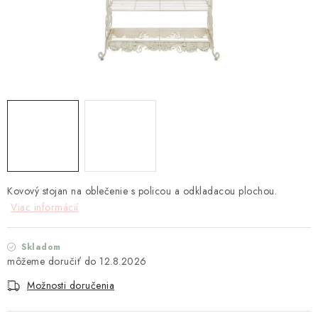
TEXTIL
KOZMETIKA
SEZÓNY
BLANC MARICLO´
DARČEKOVÉ POUKÁŽKY
VŠETKY PRODUKTY
Kovový stojan na oblečenie s policou a odkladacou plochou.
Viac informácií
ZNAČKY
Skladom
12.8.2026
Ako nakupovať
Doprava a platba
Obchodné podmienky
Podmienky ochrany osobných údajov
Možnosti doručenia
Návod na údržbu nábytku
Reklamačný poriadok