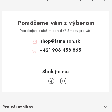
Pomôžeme vám s výberom
Potrebujete s niečím poradiť? Sme tu pre vás!
shop
@
lamaison.sk
+421 908 458 865
Z
á
Pre zákazníkov
p