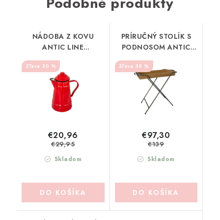
Podobné produkty
NÁDOBA Z KOVU
PRÍRUČNÝ STOLÍK S
ANTIC LINE
PODNOSOM ANTIC
(SEB16609)
LINE (SEB17219)
30 %
30 %
€20,96
€97,30
€29,95
€139
Skladom
Skladom
DO KOŠÍKA
DO KOŠÍKA