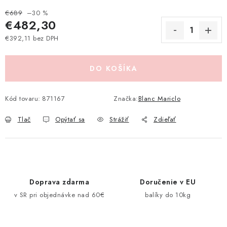
Pravidlá zliav a akcií
Katalógy
Moja objednávka
€689
–30 %
€482,30
€392,11 bez DPH
Jednotková cena:
DO KOŠÍKA
Kód tovaru:
871167
Značka:
Blanc Mariclo
Tlač
Opýtať sa
Strážiť
Zdieľať
Doprava zdarma
Doručenie v EU
v SR pri objednávke nad 60€
balíky do 10kg