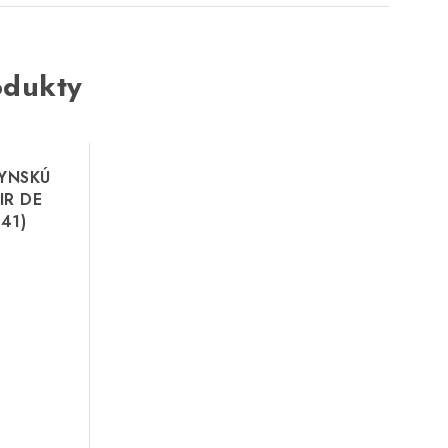
odukty
YNSKÚ
R DE
41)