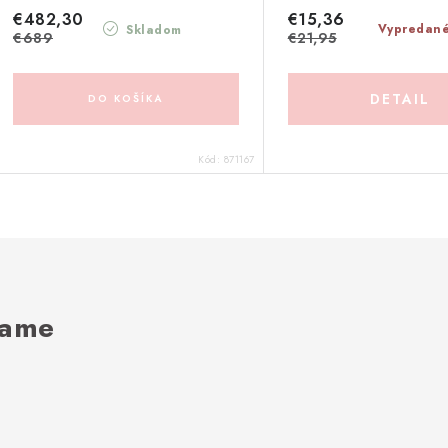
€482,30
€15,36
Vypredan
Skladom
€689
€21,95
DETAIL
DO KOŠÍKA
Kód:
871167
rame