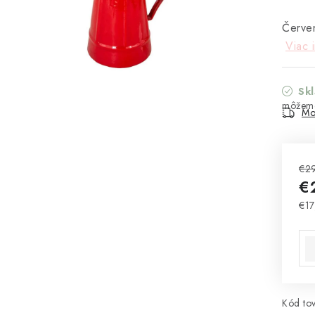
Červen
Viac 
Sk
Mo
€2
€
€17
Jed
Kód tov