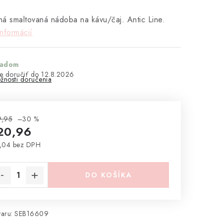
á smaltovaná nádoba na kávu/čaj. Antic Line.
informácií
ladom
12.8.2026
žnosti doručenia
9,95
–30 %
20,96
,04 bez DPH
notková cena:
DO KOŠÍKA
aru:
SEB16609