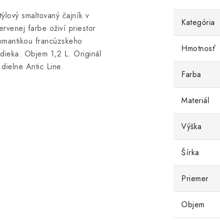
týlový smaltovaný čajník v
Kategória
ervenej farbe oživí priestor
omantikou francúzskeho
Hmotnosť
idieka. Objem 1,2 L. Originál
 dielne Antic Line.
Farba
Materiál
Výška
Šírka
Priemer
Objem