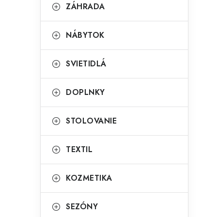
g
ZÁHRADA
ý
ó
p
r
NÁBYTOK
a
i
SVIETIDLÁ
e
n
e
DOPLNKY
l
STOLOVANIE
TEXTIL
KOZMETIKA
SEZÓNY