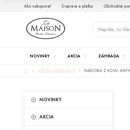
Prejsť
Ako nakupovať
Doprava a platba
Obchodné po
na
obsah
NOVINKY
AKCIA
ZÁHRADA
Domov
VŠETKY PRODUKTY
NÁDOBA Z KOVU ANTIC
B
K
Preskočiť
NOVINKY
kategórie
a
o
t
č
AKCIA
e
n