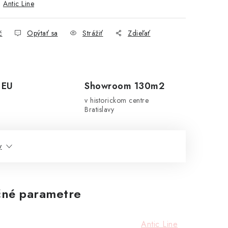
:
Antic Line
č
Opýtať sa
Strážiť
Zdieľať
 EU
Showroom 130m2
v historickom centre
Bratislavy
y
né parametre
Antic Line