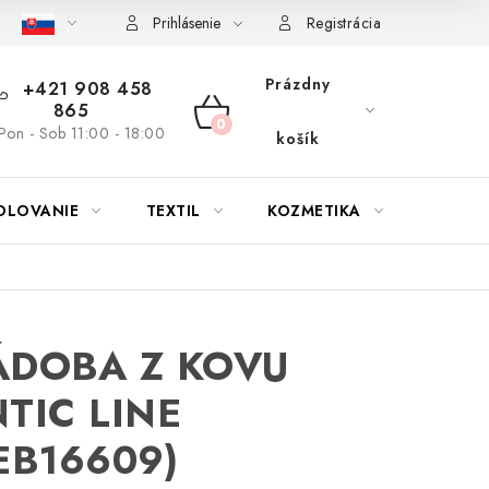
bu nábytku
Reklamačný poriadok
Pravidlá zliav a akcií
K
Prihlásenie
Registrácia
Prázdny
+421 908 458
865
NÁKUPNÝ
Pon - Sob 11:00 - 18:00
košík
KOŠÍK
OLOVANIE
TEXTIL
KOZMETIKA
SEZÓN
ÁDOBA Z KOVU
TIC LINE
EB16609)