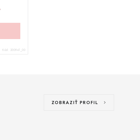
é
Kód:
200941_00
ZOBRAZIŤ PROFIL