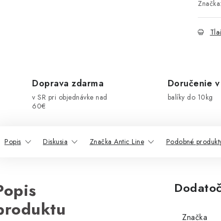
Značka
Tla
Doprava zdarma
Doručenie v
v SR pri objednávke nad
balíky do 10kg
60€
Popis
Diskusia
Značka Antic Line
Podobné produkt
Popis
Dodatoč
produktu
Značka