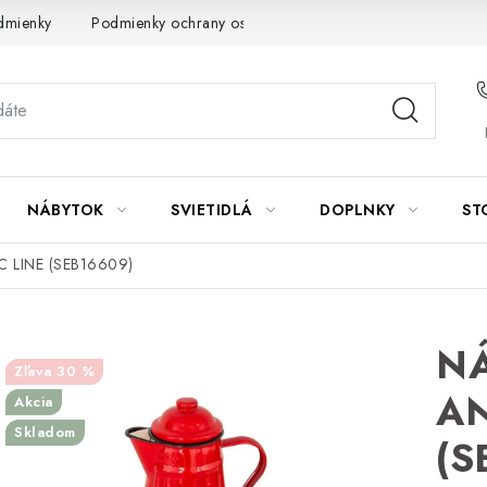
dmienky
Podmienky ochrany osobných údajov
Návod na údrž
NÁBYTOK
SVIETIDLÁ
DOPLNKY
ST
 LINE (SEB16609)
N
30 %
AN
Akcia
Skladom
(S