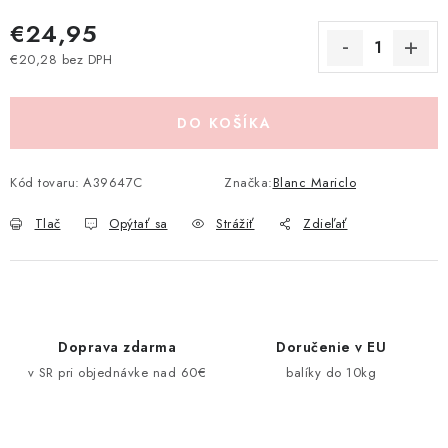
Pravidlá zliav a akcií
Katalógy
Moja objednávka
€24,95
€20,28 bez DPH
Jednotková cena:
DO KOŠÍKA
Kód tovaru:
A39647C
Značka:
Blanc Mariclo
Tlač
Opýtať sa
Strážiť
Zdieľať
Doprava zdarma
Doručenie v EU
v SR pri objednávke nad 60€
balíky do 10kg