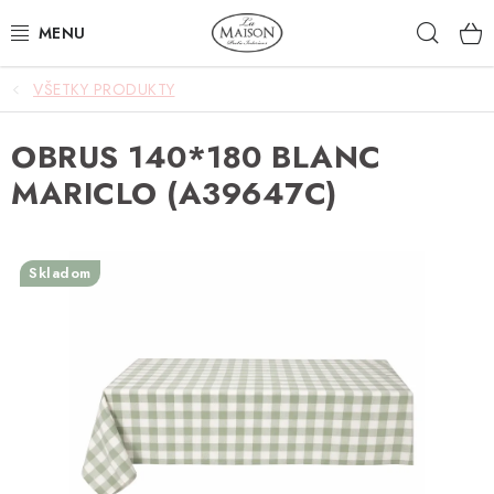
Prejsť
Hľad
na
obsah
VŠETKY PRODUKTY
NOVINKY
OBRUS 140*180 BLANC
AKCIA
MARICLO (A39647C)
ZÁHRADA
NÁBYTOK
Skladom
SVIETIDLÁ
DOPLNKY
STOLOVANIE