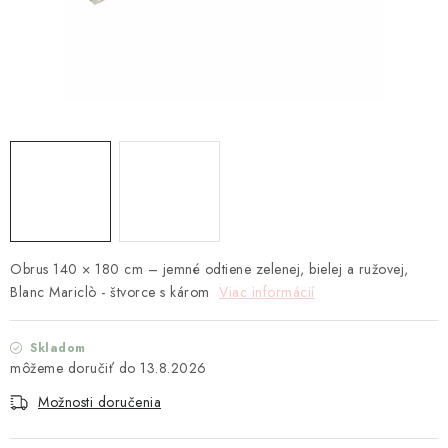
TEXTIL
KOZMETIKA
SEZÓNY
BLANC MARICLO´
DARČEKOVÉ POUKÁŽKY
VŠETKY PRODUKTY
Obrus 140 × 180 cm – jemné odtiene zelenej, bielej a ružovej,
Blanc Mariclò - štvorce s károm
Viac informácií
ZNAČKY
Skladom
13.8.2026
Ako nakupovať
Doprava a platba
Obchodné podmienky
Podmienky ochrany osobných údajov
Možnosti doručenia
Návod na údržbu nábytku
Reklamačný poriadok