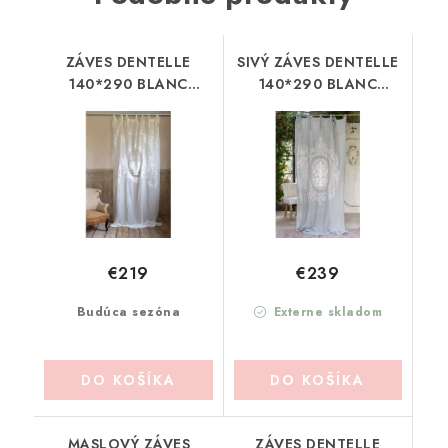
ZÁVES DENTELLE
SIVÝ ZÁVES DENTELLE
140*290 BLANC
140*290 BLANC
MARICLO (A36938)
MARICLO (A36936)
€219
€239
Budúca sezóna
Externe skladom
DO KOŠÍKA
DO KOŠÍKA
MASLOVÝ ZÁVES
ZÁVES DENTELLE