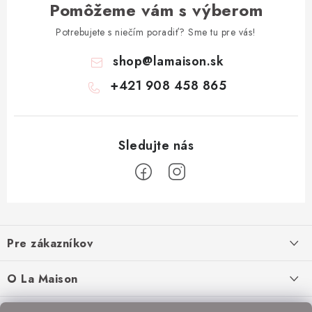
Pomôžeme vám s výberom
Potrebujete s niečím poradiť? Sme tu pre vás!
shop
@
lamaison.sk
+421 908 458 865
Z
á
Pre zákazníkov
p
ä
Ako nakupovať
O La Maison
t
Doprava a platba
i
O nás