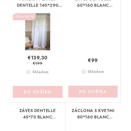
DENTELLE 140*290
60*160 BLANC
BLANC MARICLO
MARICLO (A36935)
30 %
(A36912)
€139,30
€99
€199
Skladom
Skladom
DO KOŠÍKA
DO KOŠÍKA
ZÁVES DENTELLE
ZÁCLONA S KVETMI
45*70 BLANC
80*160 BLANC
MARICLO (A36934)
MARICLO (A37370)