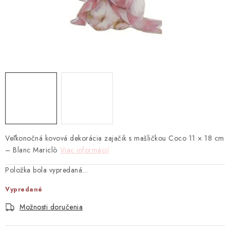
TEXTIL
KOZMETIKA
SEZÓNY
BLANC MARICLO´
DARČEKOVÉ POUKÁŽKY
VŠETKY PRODUKTY
Veľkonočná
kovová
dekorácia zajačik
s
mašličkou
Coco
11 ×
18
cm
–
Blanc
Mariclò
Viac informácií
ZNAČKY
Položka bola vypredaná…
Vypredané
Ako nakupovať
Doprava a platba
Obchodné podmienky
Podmienky ochrany osobných údajov
Možnosti doručenia
Návod na údržbu nábytku
Reklamačný poriadok