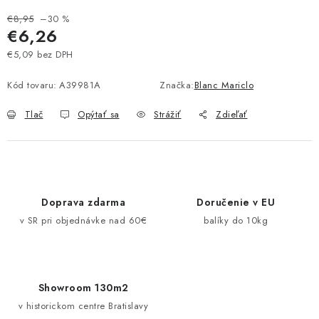
Pravidlá zliav a akcií
Katalógy
Moja objednávka
€8,95
–30 %
€6,26
€5,09 bez DPH
Jednotková cena:
Kód tovaru:
A39981A
Značka:
Blanc Mariclo
Tlač
Opýtať sa
Strážiť
Zdieľať
Doprava zdarma
Doručenie v EU
v SR pri objednávke nad 60€
balíky do 10kg
Showroom 130m2
v historickom centre Bratislavy