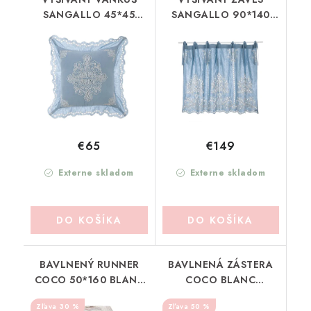
SANGALLO 45*45
SANGALLO 90*140
BLANC MARICLO
BLANC MARICLO
(A4007299AZ)
(A40071)
€65
€149
Externe skladom
Externe skladom
DO KOŠÍKA
DO KOŠÍKA
BAVLNENÝ RUNNER
BAVLNENÁ ZÁSTERA
COCO 50*160 BLANC
COCO BLANC
MARICLO (A39831)
MARICLO (A39834)
30 %
50 %