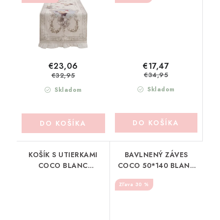
€17,47
€23,06
€34,95
€32,95
Skladom
Skladom
DO KOŠÍKA
DO KOŠÍKA
KOŠÍK S UTIERKAMI
BAVLNENÝ ZÁVES
COCO BLANC
COCO 50*140 BLANC
MARICLO (A39837)
MARICLO (A39836)
30 %