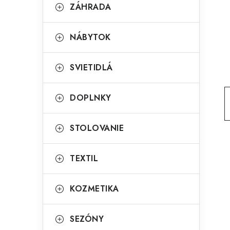
g
ZÁHRADA
ý
ó
p
r
NÁBYTOK
a
i
SVIETIDLÁ
e
n
e
DOPLNKY
l
STOLOVANIE
TEXTIL
KOZMETIKA
SEZÓNY