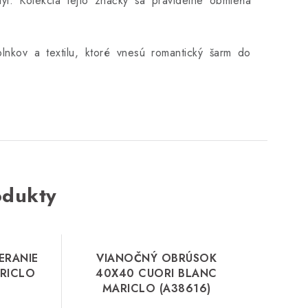
týl. Kolekcia tejto značky sa pravidelne obmieňa
lnkov a textilu, ktoré vnesú romantický šarm do
odukty
ERANIE
VIANOČNÝ OBRÚSOK
RICLO
40X40 CUORI BLANC
MARICLO (A38616)