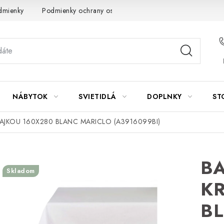
dmienky
Podmienky ochrany osobných údajov
Návod na údrž
NÁBYTOK
SVIETIDLÁ
DOPLNKY
ST
AJKOU 160X280 BLANC MARICLO (A3916099BI)
BA
Skladom
KR
B