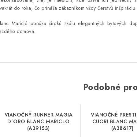
rekonštruovanej vile, je miestom, kde ožíva ich jedinečný š
vakrát do roka, čo prináša zákazníkom vždy čerstvú inšpiráciu.
lanc Maricló ponúka širokú škálu elegantných bytových dop
aždého domova.
Podobné pr
VIANOČNÝ RUNNER MAGIA
VIANOČNÉ PRESTI
D´ORO BLANC MARICLO
CUORI BLANC MA
(A39153)
(A38617)