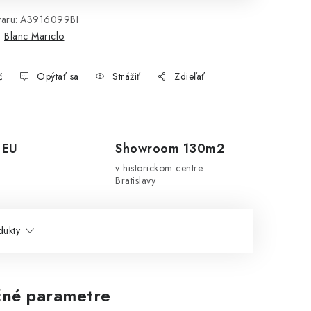
aru:
A3916099BI
:
Blanc Mariclo
č
Opýtať sa
Strážiť
Zdieľať
 EU
Showroom 130m2
v historickom centre
Bratislavy
dukty
né parametre