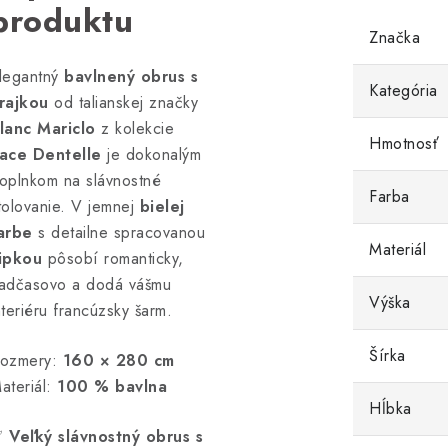
produktu
Značka
legantný
bavlnený obrus s
Kategória
rajkou
od talianskej značky
lanc Mariclo
z kolekcie
Hmotnosť
ace Dentelle
je dokonalým
oplnkom na slávnostné
Farba
tolovanie. V jemnej
bielej
arbe
s detailne spracovanou
Materiál
ipkou
pôsobí romanticky,
adčasovo a dodá vášmu
Výška
nteriéru francúzsky šarm.
Šírka
ozmery:
160 × 280 cm
ateriál:
100 % bavlna
Hĺbka
✅
Veľký slávnostný obrus s