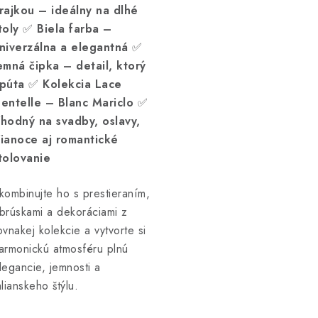
rajkou – ideálny na dlhé
toly
✅
Biela farba –
niverzálna a elegantná
✅
emná čipka – detail, ktorý
púta
✅
Kolekcia Lace
entelle – Blanc Mariclo
✅
hodný na svadby, oslavy,
ianoce aj romantické
tolovanie
kombinujte ho s prestieraním,
brúskami a dekoráciami z
ovnakej kolekcie a vytvorte si
armonickú atmosféru plnú
legancie, jemnosti a
alianskeho štýlu.