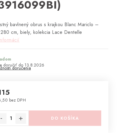
3916099BI)
stný bavlnený obrus s krajkou Blanc Mariclo –
280 cm, biely, kolekcia Lace Dentelle
informácií
ladom
13.8.2026
žnosti doručenia
115
3,50 bez DPH
notková cena:
DO KOŠÍKA