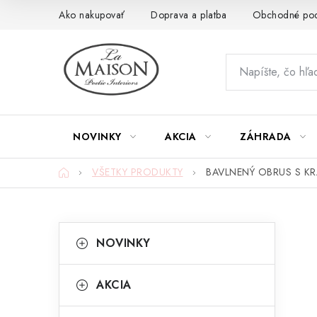
Prejsť
Ako nakupovať
Doprava a platba
Obchodné po
na
obsah
NOVINKY
AKCIA
ZÁHRADA
Domov
VŠETKY PRODUKTY
BAVLNENÝ OBRUS S KR
B
K
Preskočiť
NOVINKY
kategórie
a
o
t
č
AKCIA
e
n