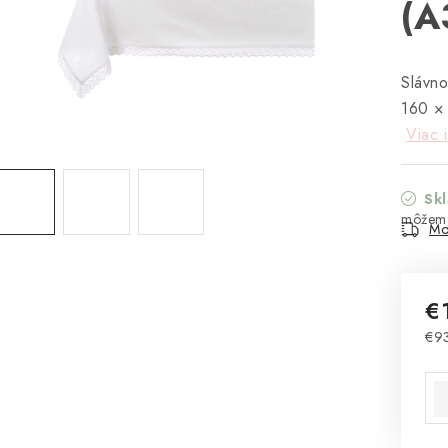
(A
Slávno
160 × 
Viac 
Sk
Mo
€
€9
Jed