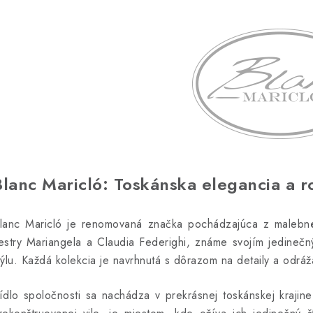
Blanc Maricló: Toskánska elegancia a r
lanc Maricló je renomovaná značka pochádzajúca z malebného
estry Mariangela a Claudia Federighi, známe svojím jedineč
týlu. Každá kolekcia je navrhnutá s dôrazom na detaily a odrá
ídlo spoločnosti sa nachádza v prekrásnej toskánskej krajin