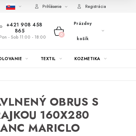
bu nábytku
Reklamačný poriadok
Pravidlá zliav a akcií
K
Prihlásenie
Registrácia
Prázdny
+421 908 458
865
NÁKUPNÝ
Pon - Sob 11:00 - 18:00
košík
KOŠÍK
OLOVANIE
TEXTIL
KOZMETIKA
SEZÓN
VLNENÝ OBRUS S
AJKOU 160X280
LANC MARICLO