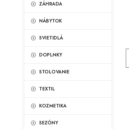
g
ZÁHRADA
ý
ó
p
r
NÁBYTOK
a
i
SVIETIDLÁ
e
n
e
DOPLNKY
l
STOLOVANIE
TEXTIL
KOZMETIKA
SEZÓNY