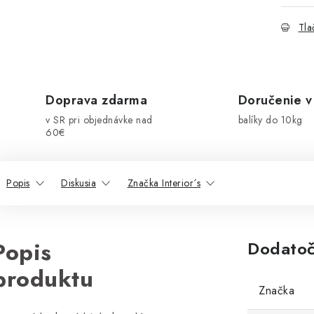
Tla
Doprava zdarma
Doručenie v
v SR pri objednávke nad
balíky do 10kg
60€
Popis
Diskusia
Značka Interior´s
Popis
Dodatoč
produktu
Značka