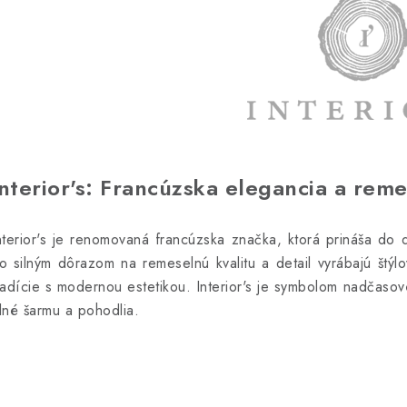
Interior's: Francúzska elegancia a reme
nterior's je renomovaná francúzska značka, ktorá prináša do 
o silným dôrazom na remeselnú kvalitu a detail vyrábajú štýl
radície s modernou estetikou. Interior's je symbolom nadčaso
lné šarmu a pohodlia.