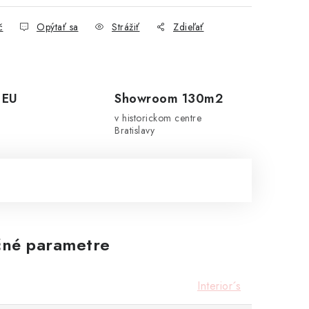
č
Opýtať sa
Strážiť
Zdieľať
 EU
Showroom 130m2
v historickom centre
Bratislavy
né parametre
Interior´s