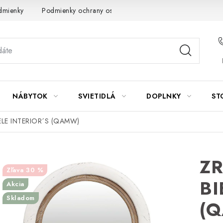
dmienky
Podmienky ochrany osobných údajov
Návod na údrž
NÁBYTOK
SVIETIDLÁ
DOPLNKY
ST
LE INTERIOR´S (QAMW)
Z
30 %
BI
Akcia
Skladom
(