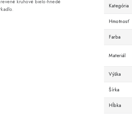
revené kruhové bielo-hnedé
Kategória
rkadlo.
Hmotnosť
Farba
Materiál
Výška
Šírka
Hĺbka