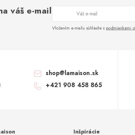
na váš e-mail
Vložením e-mailu súhlasíte s
podmienkami o
shop
@
lamaison.sk
+421 908 458 865
!
aison
Inšpirácie