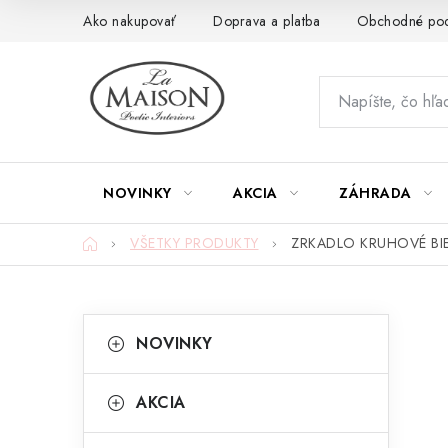
Prejsť
Ako nakupovať
Doprava a platba
Obchodné po
na
obsah
NOVINKY
AKCIA
ZÁHRADA
Domov
VŠETKY PRODUKTY
ZRKADLO KRUHOVÉ BIE
B
K
Preskočiť
NOVINKY
kategórie
a
o
t
č
AKCIA
e
n