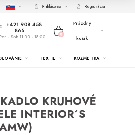
bu nábytku
Reklamačný poriadok
Pravidlá zliav a akcií
K
Prihlásenie
Registrácia
Prázdny
+421 908 458
865
NÁKUPNÝ
Pon - Sob 11:00 - 18:00
košík
KOŠÍK
OLOVANIE
TEXTIL
KOZMETIKA
SEZÓN
RKADLO KRUHOVÉ
ELE INTERIOR´S
QAMW)