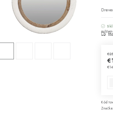
Dreven
Sk
Mo
€2
€
€14
Jed
Kód tov
Značka