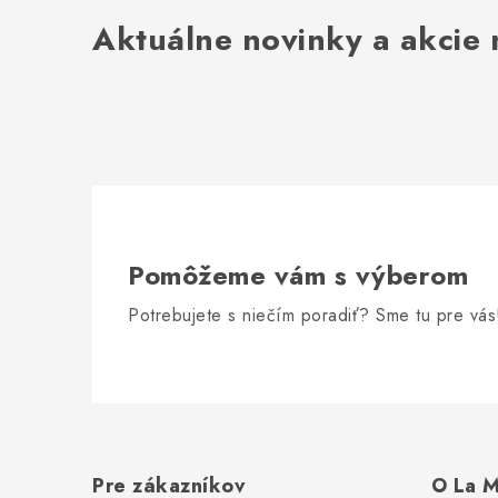
Aktuálne novinky a akcie 
Pomôžeme vám s výberom
Potrebujete s niečím poradiť? Sme tu pre vás
Z
á
Pre zákazníkov
O La M