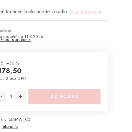
é kruhové bielo-hnedé zrkadlo.
Viac informácií
ladom
11.8.2026
žnosti doručenia
55
–30 %
178,50
5,12 bez DPH
notková cena:
DO KOŠÍKA
aru:
QAMW_00
:
Interior´s