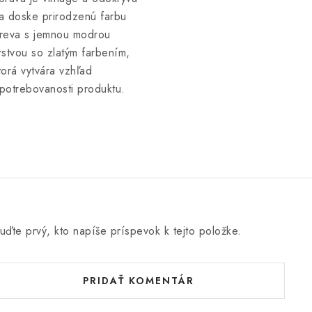
a doske prirodzenú farbu
reva s jemnou modrou
rstvou so zlatým farbením,
torá vytvára vzhľad
potrebovanosti produktu.
uďte prvý, kto napíše príspevok k tejto položke.
PRIDAŤ KOMENTÁR