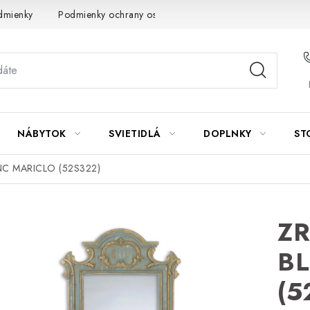
dmienky
Podmienky ochrany osobných údajov
Návod na údrž
NÁBYTOK
SVIETIDLÁ
DOPLNKY
ST
NC MARICLO (52S322)
ZR
B
(5