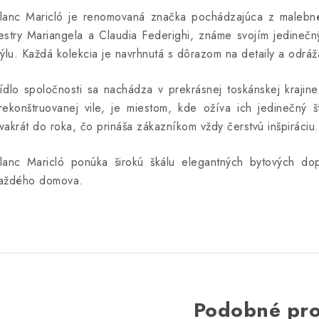
lanc Maricló je renomovaná značka pochádzajúca z malebného
estry Mariangela a Claudia Federighi, známe svojím jedineč
týlu. Každá kolekcia je navrhnutá s dôrazom na detaily a odrá
ídlo spoločnosti sa nachádza v prekrásnej toskánskej krajin
rekonštruovanej vile, je miestom, kde ožíva ich jedinečný š
vakrát do roka, čo prináša zákazníkom vždy čerstvú inšpiráciu.
lanc Maricló ponúka širokú škálu elegantných bytových dop
aždého domova.
Podobné pr