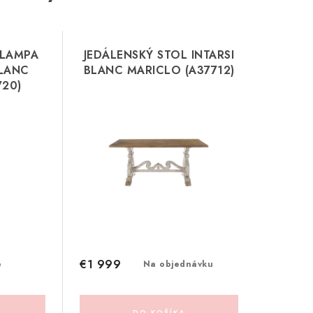
 LAMPA
JEDÁLENSKÝ STOL INTARSI
BLANC
BLANC MARICLO (A37712)
720)
€1 999
é
Na objednávku
DO KOŠÍKA