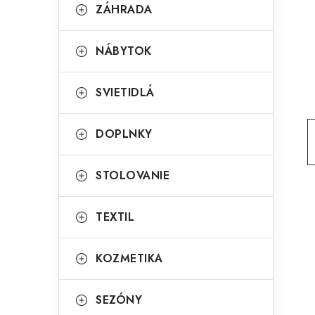
g
ZÁHRADA
ý
ó
p
r
NÁBYTOK
a
i
SVIETIDLÁ
e
n
e
DOPLNKY
l
STOLOVANIE
TEXTIL
KOZMETIKA
SEZÓNY