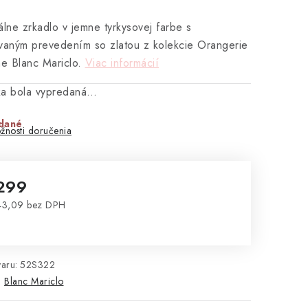
álne zrkadlo v jemne tyrkysovej farbe s
vaným prevedením so zlatou z kolekcie Orangerie
ne Blanc Mariclo.
Viac informácií
ka bola vypredaná…
dané
žnosti doručenia
299
43,09 bez DPH
notková cena:
aru:
52S322
:
Blanc Mariclo