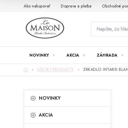
Prejsť
Ako nakupovať
Doprava a platba
Obchodné po
na
obsah
NOVINKY
AKCIA
ZÁHRADA
Domov
VŠETKY PRODUKTY
ZRKADLO INTARSI BLA
B
K
Preskočiť
NOVINKY
kategórie
a
o
t
č
AKCIA
e
n