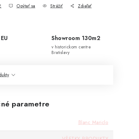
č
Opýtať sa
Strážiť
Zdieľať
 EU
Showroom 130m2
v historickom centre
Bratislavy
dukty
né parametre
Blanc Mariclo
VŠETKY PRODUKTY