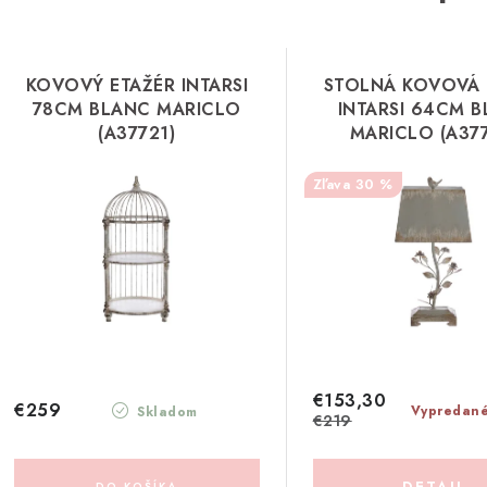
KOVOVÝ ETAŽÉR INTARSI
STOLNÁ KOVOVÁ
78CM BLANC MARICLO
INTARSI 64CM 
(A37721)
MARICLO (A37
30 %
€153,30
€259
Vypredan
Skladom
€219
DETAIL
DO KOŠÍKA