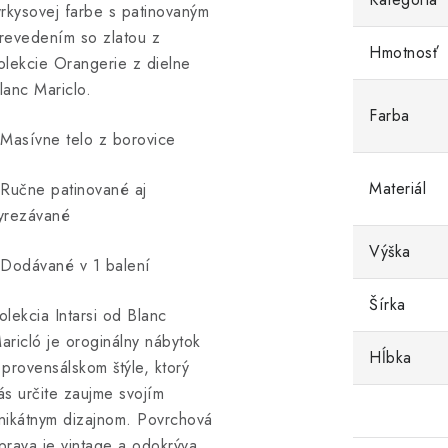
yrkysovej farbe s patinovaným
revedením so zlatou z
Hmotnosť
olekcie Orangerie z dielne
lanc Mariclo.
Farba
 Masívne telo z borovice
Materiál
 Ručne patinované aj
yrezávané
Výška
 Dodávané v 1 balení
Šírka
olekcia Intarsi od Blanc
aricló je oroginálny nábytok
Hĺbka
 provensálskom štýle, ktorý
ás určite zaujme svojím
nikátnym dizajnom. Povrchová
prava je vintage a odokrýva