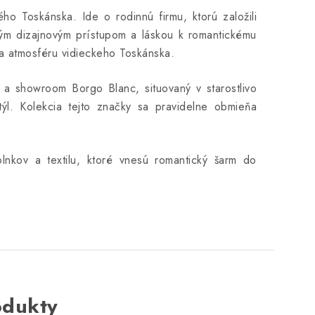
 Toskánska. Ide o rodinnú firmu, ktorú založili
ným dizajnovým prístupom a láskou k romantickému
ža atmosféru vidieckeho Toskánska.
e a showroom Borgo Blanc, situovaný v starostlivo
týl. Kolekcia tejto značky sa pravidelne obmieňa
lnkov a textilu, ktoré vnesú romantický šarm do
odukty