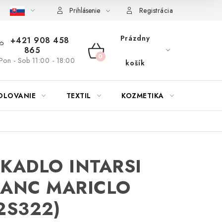
bu nábytku
Reklamačný poriadok
Pravidlá zliav a akcií
K
Prihlásenie
Registrácia
Prázdny
+421 908 458
865
NÁKUPNÝ
Pon - Sob 11:00 - 18:00
košík
KOŠÍK
OLOVANIE
TEXTIL
KOZMETIKA
SEZÓN
KADLO INTARSI
LANC MARICLO
2S322)