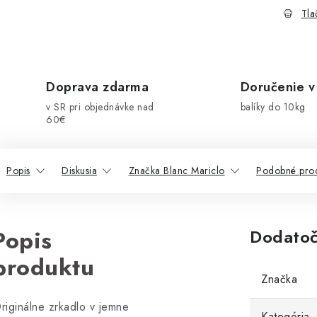
Tla
Doprava zdarma
Doručenie v
v SR pri objednávke nad
balíky do 10kg
60€
Popis
Diskusia
Značka Blanc Mariclo
Podobné pro
Popis
Dodatoč
produktu
Značka
riginálne zrkadlo v jemne
Kategória