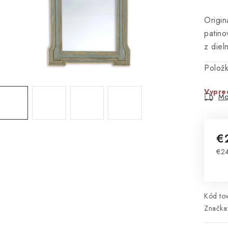
Origin
patino
z diel
Polož
Vypre
Mo
€
€2
Jed
Kód tov
Značka