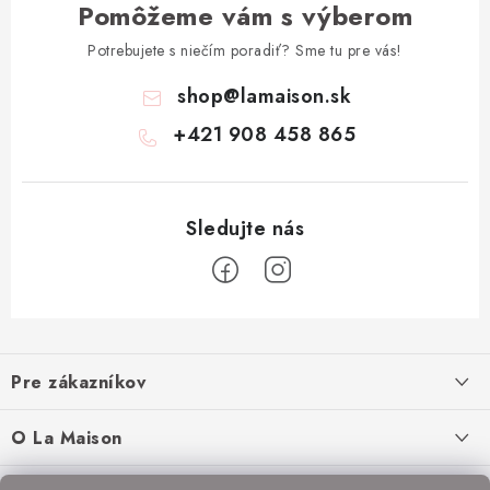
Pomôžeme vám s výberom
Potrebujete s niečím poradiť? Sme tu pre vás!
shop
@
lamaison.sk
+421 908 458 865
Z
á
Pre zákazníkov
p
ä
Ako nakupovať
O La Maison
t
Doprava a platba
i
O nás