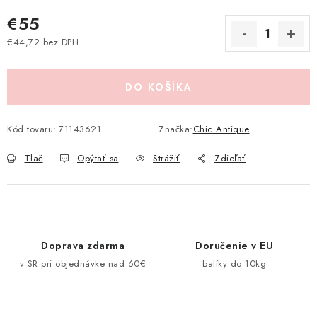
Pravidlá zliav a akcií
Katalógy
Moja objednávka
€55
€44,72 bez DPH
Jednotková cena:
DO KOŠÍKA
Kód tovaru:
71143621
Značka:
Chic Antique
Tlač
Opýtať sa
Strážiť
Zdieľať
Doprava zdarma
Doručenie v EU
v SR pri objednávke nad 60€
balíky do 10kg