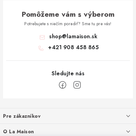
Pomôžeme vám s výberom
Potrebujete s niečím poradiť? Sme tu pre vás!
shop
@
lamaison.sk
+421 908 458 865
Z
á
Pre zákazníkov
p
ä
Ako nakupovať
O La Maison