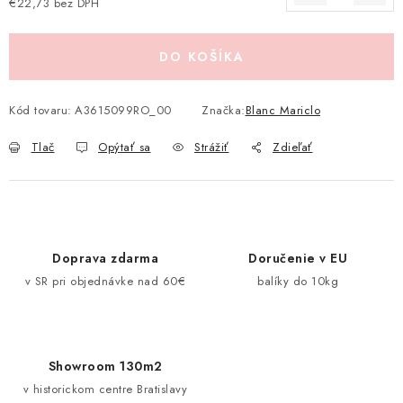
€22,73 bez DPH
Pravidlá zliav a akcií
Katalógy
Moja objednávka
Jednotková cena:
DO KOŠÍKA
Kód tovaru:
A3615099RO_00
Značka:
Blanc Mariclo
Tlač
Opýtať sa
Strážiť
Zdieľať
Doprava zdarma
Doručenie v EU
v SR pri objednávke nad 60€
balíky do 10kg
Showroom 130m2
v historickom centre Bratislavy