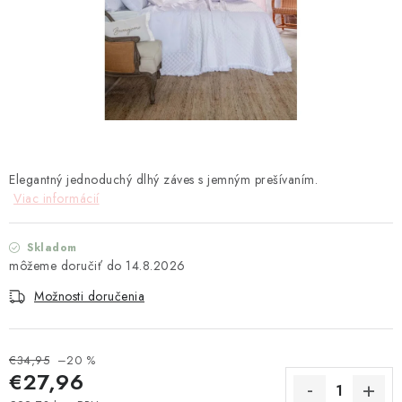
TEXTIL
KOZMETIKA
SEZÓNY
BLANC MARICLO´
Elegantný jednoduchý dlhý záves s jemným prešívaním.
DARČEKOVÉ POUKÁŽKY
Viac informácií
VŠETKY PRODUKTY
Skladom
14.8.2026
ZNAČKY
Možnosti doručenia
Ako nakupovať
Doprava a platba
Obchodné podmienky
Podmienky ochrany osobných údajov
€34,95
–20 %
€27,96
Návod na údržbu nábytku
Reklamačný poriadok