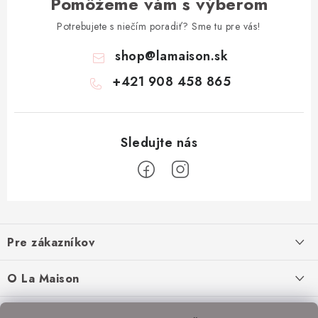
Pomôžeme vám s výberom
Potrebujete s niečím poradiť? Sme tu pre vás!
shop
@
lamaison.sk
+421 908 458 865
Z
á
Pre zákazníkov
p
ä
Ako nakupovať
O La Maison
t
Doprava a platba
i
O nás
Inšpirácie