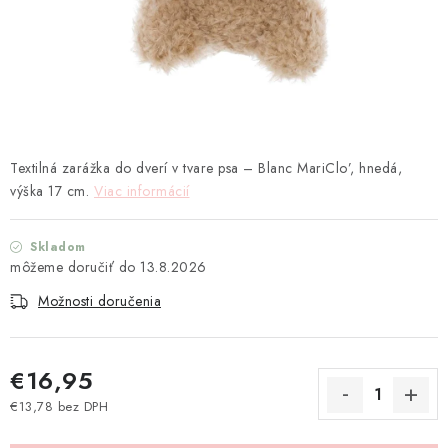
TEXTIL
KOZMETIKA
SEZÓNY
BLANC MARICLO´
Textilná zarážka do dverí v tvare psa – Blanc MariClo’, hnedá,
výška 17 cm.
Viac informácií
DARČEKOVÉ POUKÁŽKY
Skladom
VŠETKY PRODUKTY
13.8.2026
Možnosti doručenia
ZNAČKY
Ako nakupovať
Doprava a platba
Obchodné podmienky
€16,95
Podmienky ochrany osobných údajov
€13,78 bez DPH
Jednotková cena:
Návod na údržbu nábytku
Reklamačný poriadok