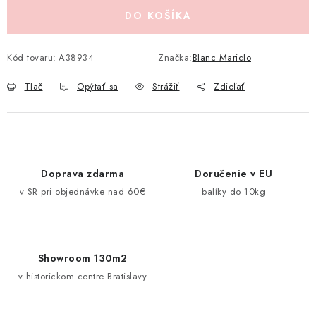
Pravidlá zliav a akcií
Katalógy
Moja objednávka
DO KOŠÍKA
Kód tovaru:
A38934
Značka:
Blanc Mariclo
Tlač
Opýtať sa
Strážiť
Zdieľať
Doprava zdarma
Doručenie v EU
v SR pri objednávke nad 60€
balíky do 10kg
Showroom 130m2
v historickom centre Bratislavy