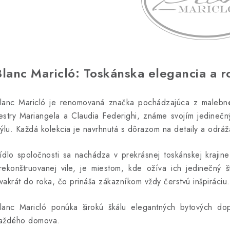
Blanc Maricló: Toskánska elegancia a r
lanc Maricló je renomovaná značka pochádzajúca z malebného
estry Mariangela a Claudia Federighi, známe svojím jedineč
týlu. Každá kolekcia je navrhnutá s dôrazom na detaily a odrá
ídlo spoločnosti sa nachádza v prekrásnej toskánskej krajin
rekonštruovanej vile, je miestom, kde ožíva ich jedinečný š
vakrát do roka, čo prináša zákazníkom vždy čerstvú inšpiráciu.
lanc Maricló ponúka širokú škálu elegantných bytových dop
aždého domova.