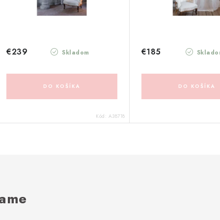
€239
€185
Skladom
Sklado
DO KOŠÍKA
DO KOŠÍKA
Kód:
A38718
rame