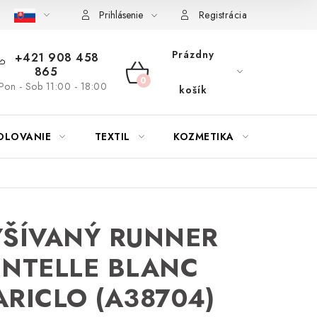
bu nábytku
Reklamačný poriadok
Pravidlá zliav a akcií
K
Prihlásenie
Registrácia
Prázdny
+421 908 458
865
NÁKUPNÝ
Pon - Sob 11:00 - 18:00
košík
KOŠÍK
OLOVANIE
TEXTIL
KOZMETIKA
SEZÓN
YŠÍVANÝ RUNNER
NTELLE BLANC
RICLO (A38704)