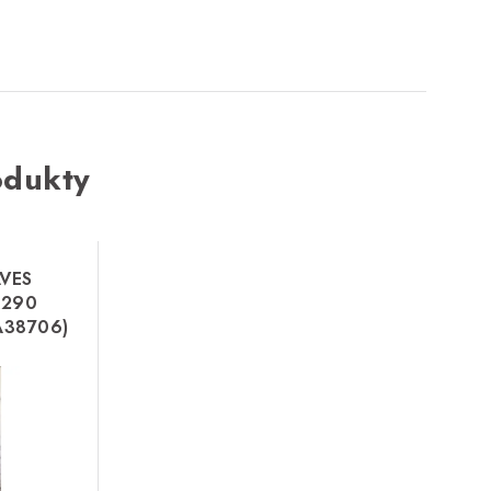
odukty
VES
X290
A38706)