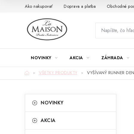
Prejsť
Ako nakupovať
Doprava a platba
Obchodné po
na
obsah
NOVINKY
AKCIA
ZÁHRADA
Domov
VŠETKY PRODUKTY
VYŠÍVANÝ RUNNER DEN
B
K
Preskočiť
NOVINKY
kategórie
a
o
t
č
AKCIA
e
n