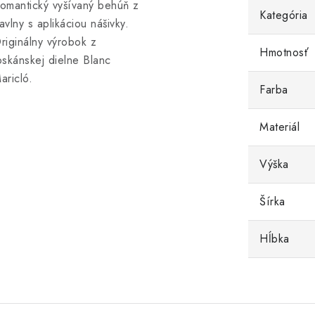
omantický vyšívaný behúň z
Kategória
avlny s aplikáciou nášivky.
riginálny výrobok z
Hmotnosť
oskánskej dielne Blanc
aricló.
Farba
Materiál
Výška
Šírka
Hĺbka