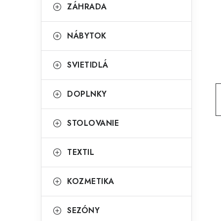
g
ZÁHRADA
ý
ó
p
r
NÁBYTOK
a
i
SVIETIDLÁ
e
n
e
DOPLNKY
l
STOLOVANIE
TEXTIL
KOZMETIKA
SEZÓNY