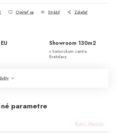
č
Opýtať sa
Strážiť
Zdieľať
 EU
Showroom 130m2
v historickom centre
Bratislavy
dukty
né parametre
Blanc Mariclo