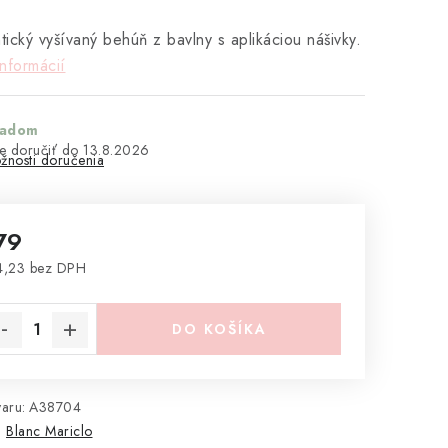
ický vyšívaný behúň z bavlny s aplikáciou nášivky.
informácií
ladom
13.8.2026
žnosti doručenia
79
4,23 bez DPH
notková cena:
DO KOŠÍKA
aru:
A38704
:
Blanc Mariclo