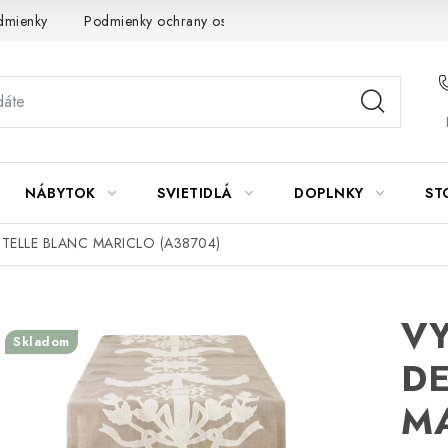
dmienky
Podmienky ochrany osobných údajov
Návod na údrž
NÁBYTOK
SVIETIDLÁ
DOPLNKY
ST
TELLE BLANC MARICLO (A38704)
V
Skladom
DE
MA