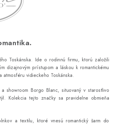
omantika.
 Toskánska. Ide o rodinnú firmu, ktorú založili
ným dizajnovým prístupom a láskou k romantickému
ža atmosféru vidieckeho Toskánska.
e a showroom Borgo Blanc, situovaný v starostlivo
týl. Kolekcia tejto značky sa pravidelne obmieňa
lnkov a textilu, ktoré vnesú romantický šarm do