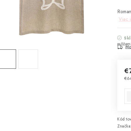
Romant
Viac 
Sk
Mo
€
€6
Jed
Kód tov
Značka