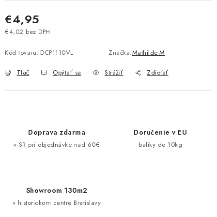
Pravidlá zliav a akcií
Katalógy
Moja objednávka
€4,95
€4,02 bez DPH
Jednotková cena:
Kód tovaru:
DCP1110VL
Značka:
Mathilde-M
Tlač
Opýtať sa
Strážiť
Zdieľať
Doprava zdarma
Doručenie v EU
v SR pri objednávke nad 60€
balíky do 10kg
Showroom 130m2
v historickom centre Bratislavy