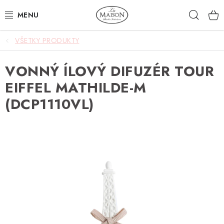
Prejsť
Hľad
na
obsah
VŠETKY PRODUKTY
NOVINKY
VONNÝ ÍLOVÝ DIFUZÉR TOUR
AKCIA
EIFFEL MATHILDE-M
ZÁHRADA
(DCP1110VL)
NÁBYTOK
SVIETIDLÁ
DOPLNKY
STOLOVANIE