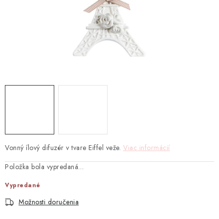
TEXTIL
KOZMETIKA
SEZÓNY
BLANC MARICLO´
DARČEKOVÉ POUKÁŽKY
VŠETKY PRODUKTY
Vonný ílový difuzér v tvare Eiffel veže.
Viac informácií
ZNAČKY
Položka bola vypredaná…
Ako nakupovať
Doprava a platba
Obchodné podmienky
Vypredané
Podmienky ochrany osobných údajov
Možnosti doručenia
Návod na údržbu nábytku
Reklamačný poriadok