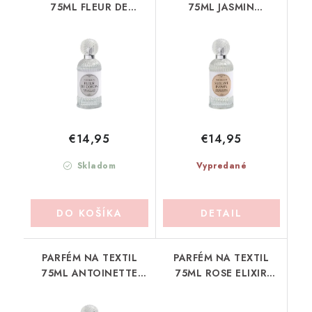
75ML FLEUR DE
75ML JASMIN
COTON MATHILDE-M
MATHILDE-M (PDL2SJ)
(PDL2FC)
€14,95
€14,95
Skladom
Vypredané
DO KOŠÍKA
DETAIL
PARFÉM NA TEXTIL
PARFÉM NA TEXTIL
75ML ANTOINETTE
75ML ROSE ELIXIR
MATHILDE-M
MATHILDE-M
(PDL2ANT)
(PDL2ROE)