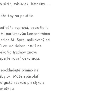
o skríň, zásuviek, batožiny ...
aše tipy na použitie
eď vôňa vyprchá, osviežte ju
 ml parfumovým koncentrátom
atilda M. Sprej aplikovaný asi
0 cm od dekoru stačí na
iekoľko týždňov znovu
aparfemovať dekoráciu.
epokladajte priamo na
ábytok. Môže spúsobiť
lergickú reakciu pri styku s
okožkou.