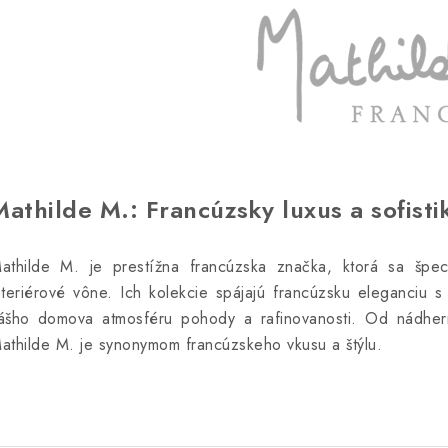
Mathilde M.: Francúzsky luxus a sofist
athilde M. je prestížna francúzska značka, ktorá sa špec
nteriérové vône. Ich kolekcie spájajú francúzsku eleganciu 
ášho domova atmosféru pohody a rafinovanosti. Od nádher
athilde M. je synonymom francúzskeho vkusu a štýlu.