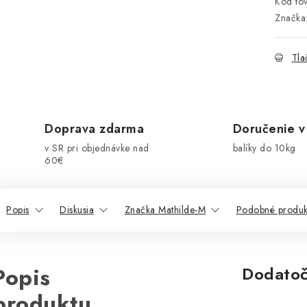
Kód tov
Značka
Tla
Doprava zdarma
Doručenie v
v SR pri objednávke nad
balíky do 10kg
60€
Popis
Diskusia
Značka Mathilde-M
Podobné produk
Popis
Dodatoč
produktu