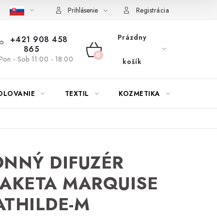
bu nábytku
Reklamačný poriadok
Pravidlá zliav a akcií
K
Prihlásenie
Registrácia
Prázdny
+421 908 458
865
NÁKUPNÝ
Pon - Sob 11:00 - 18:00
košík
KOŠÍK
OLOVANIE
TEXTIL
KOZMETIKA
SEZÓN
NNÝ DIFUZÉR
AKETA MARQUISE
THILDE-M