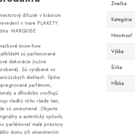
Značka
riestorový difuzér v krásnom
Kategória
revedení v tvare PLAKETY.
ôňa: MARQUISE
Hmotnosť
načkové know-how
Výška
athildeM sú parfemované
lové dekorácie (ručne
Šírka
yrobené). Sú vyrábané vo
rancúzskych dielňach. Úplne
Hĺbka
mpregnované parfémom,
omaly a dlhodobo uvoľňujú
voju sladkú vôňu všade tam,
de sú umiestnené. Objavte
riginálny a autentický spôsob,
ko parfémovať malé priestory
ášho domu ich umiestnením