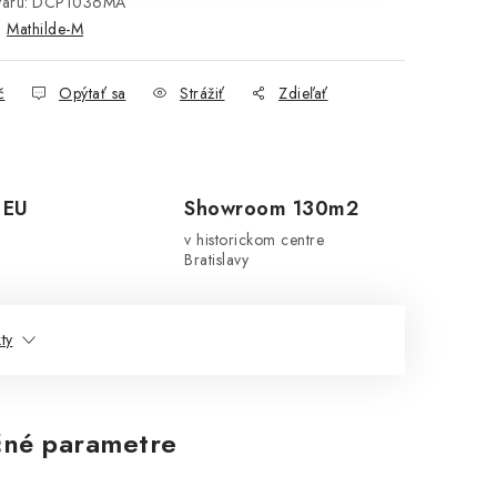
aru:
DCP1036MA
:
Mathilde-M
č
Opýtať sa
Strážiť
Zdieľať
 EU
Showroom 130m2
v historickom centre
Bratislavy
ty
né parametre