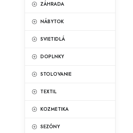
g
ZÁHRADA
ý
ó
p
r
NÁBYTOK
a
i
SVIETIDLÁ
e
n
e
DOPLNKY
l
STOLOVANIE
TEXTIL
KOZMETIKA
SEZÓNY