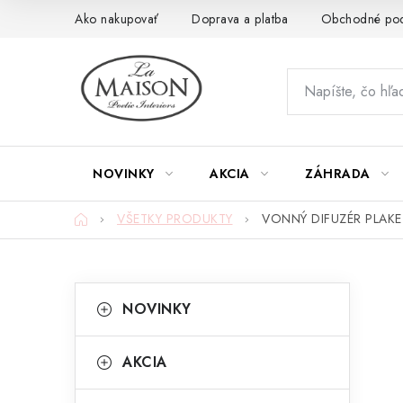
Prejsť
Ako nakupovať
Doprava a platba
Obchodné po
na
obsah
NOVINKY
AKCIA
ZÁHRADA
Domov
VŠETKY PRODUKTY
VONNÝ DIFUZÉR PLAKE
B
K
Preskočiť
NOVINKY
kategórie
a
o
t
č
AKCIA
e
n