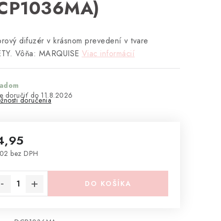
CP1036MA)
orový difuzér v krásnom prevedení v tvare
TY. Vôňa: MARQUISE
Viac informácií
ladom
11.8.2026
žnosti doručenia
4,95
,02 bez DPH
notková cena:
DO KOŠÍKA