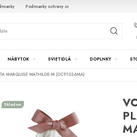
dmienky
Podmienky ochrany osobných údajov
Návod na údrž
NÁBYTOK
SVIETIDLÁ
DOPLNKY
ST
TA MARQUISE MATHILDE-M (DCP1036MA)
VO
Skladom
PL
MA