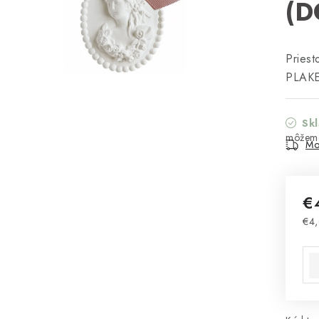
(D
Priest
PLAKE
Sk
Mo
€
€4
Jed