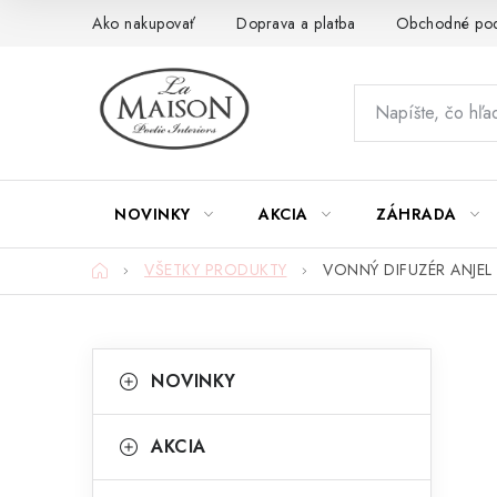
Prejsť
Ako nakupovať
Doprava a platba
Obchodné po
na
obsah
NOVINKY
AKCIA
ZÁHRADA
Domov
VŠETKY PRODUKTY
VONNÝ DIFUZÉR ANJEL
B
K
Preskočiť
NOVINKY
kategórie
a
o
t
č
AKCIA
e
n