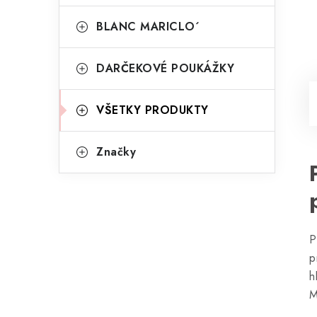
BLANC MARICLO´
DARČEKOVÉ POUKÁŽKY
VŠETKY PRODUKTY
Značky
P
p
h
M