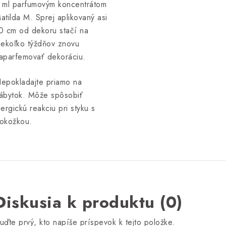
 ml parfumovým koncentrátom
atilda M. Sprej aplikovaný asi
0 cm od dekoru stačí na
iekoľko týždňov znovu
aparfemovať dekoráciu.
epokladajte priamo na
ábytok. Môže spôsobiť
lergickú reakciu pri styku s
okožkou.
Diskusia k produktu (0)
uďte prvý, kto napíše príspevok k tejto položke.