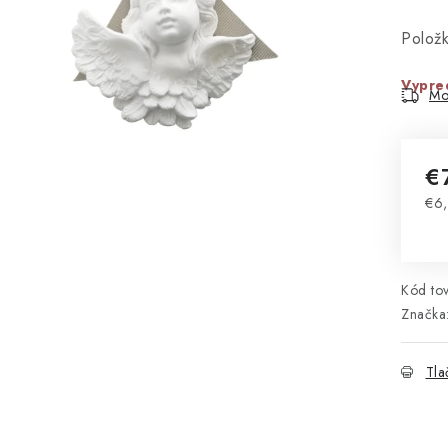
Polož
Vypre
Mo
€
€6
Jed
Kód tov
Značka
Tla