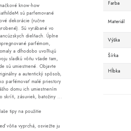
Farba
načkové know-how
athildeM sú parfemované
lové dekorácie (ručne
Materiál
yrobené). Sú vyrábané vo
rancúzskych dielňach. Úplne
Výška
mpregnované parfémom,
omaly a dlhodobo uvoľňujú
Šírka
voju sladkú vôňu všade tam,
de sú umiestnené. Objavte
Hĺbka
riginálny a autentický spôsob,
ko parfémovať malé priestory
ášho domu ich umiestnením
o skríň, zásuviek, batožiny ...
aše tipy na použitie
eď vôňa vyprchá, osviežte ju