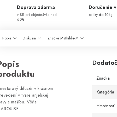
Doprava zdarma
Doručenie v
v SR pri objednávke nad
balíky do 10kg
60€
Popis
Diskusia
Značka Mathilde-M
Popis
Dodatoč
produktu
Značka
riestorový difuzér v krásnom
Kategória
revedení v tvare anjelskej
lavy s mašľou. Vôňa:
Hmotnosť
ARQUISE