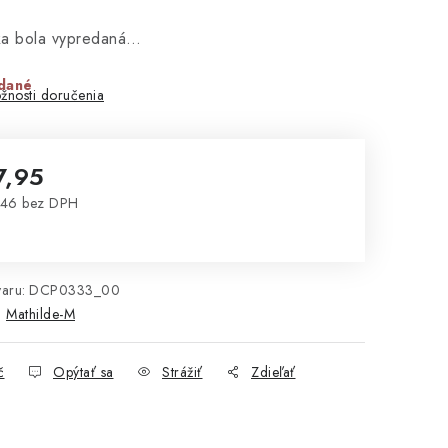
ka bola vypredaná…
dané
žnosti doručenia
7,95
,46 bez DPH
notková cena:
aru:
DCP0333_00
:
Mathilde-M
č
Opýtať sa
Strážiť
Zdieľať