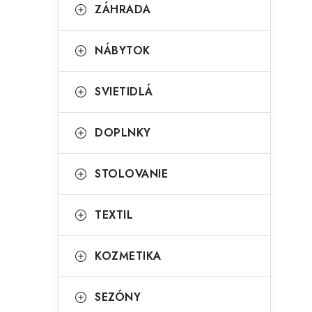
g
ZÁHRADA
ý
ó
p
r
NÁBYTOK
a
i
SVIETIDLÁ
e
n
e
DOPLNKY
l
STOLOVANIE
TEXTIL
KOZMETIKA
SEZÓNY