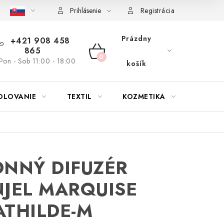
bu nábytku
Reklamačný poriadok
Pravidlá zliav a akcií
K
Prihlásenie
Registrácia
Prázdny
+421 908 458
865
NÁKUPNÝ
Pon - Sob 11:00 - 18:00
košík
KOŠÍK
OLOVANIE
TEXTIL
KOZMETIKA
SEZÓN
NNÝ DIFUZÉR
JEL MARQUISE
THILDE-M