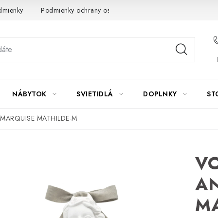
dmienky
Podmienky ochrany osobných údajov
Návod na údrž
NÁBYTOK
SVIETIDLÁ
DOPLNKY
ST
 MARQUISE MATHILDE-M
VO
AN
MA