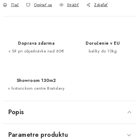
Pravidlá zliav a akcií
Katalógy
Moja objednávka
Tlač
Opýtať sa
Strážiť
Zdieľať
Doprava zdarma
Doručenie v EU
v SR pri objednávke nad 60€
balíky do 10kg
Showroom 130m2
v historickom centre Bratislavy
Popis
Parametre produktu