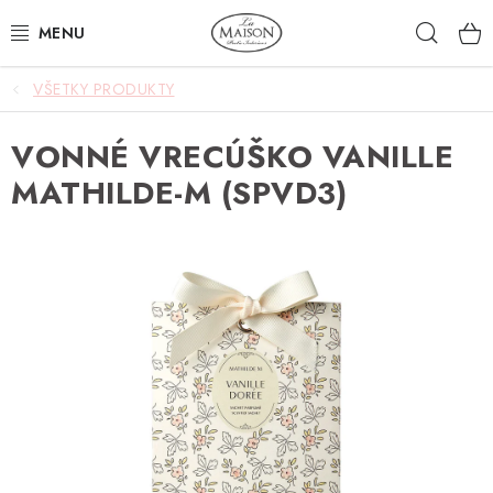
Prejsť
Hľad
na
obsah
VŠETKY PRODUKTY
NOVINKY
VONNÉ VRECÚŠKO VANILLE
AKCIA
MATHILDE-M (SPVD3)
ZÁHRADA
NÁBYTOK
SVIETIDLÁ
DOPLNKY
STOLOVANIE