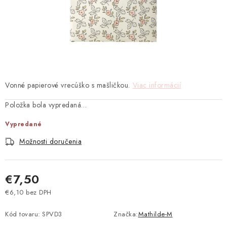
TEXTIL
KOZMETIKA
SEZÓNY
BLANC MARICLO´
Vonné papierové vrecúško s mašličkou.
Viac informácií
Položka bola vypredaná…
DARČEKOVÉ POUKÁŽKY
Vypredané
VŠETKY PRODUKTY
Možnosti doručenia
ZNAČKY
€7,50
Ako nakupovať
Doprava a platba
Obchodné podmienky
€6,10 bez DPH
Jednotková cena:
Podmienky ochrany osobných údajov
Kód tovaru:
SPVD3
Značka:
Mathilde-M
Návod na údržbu nábytku
Reklamačný poriadok