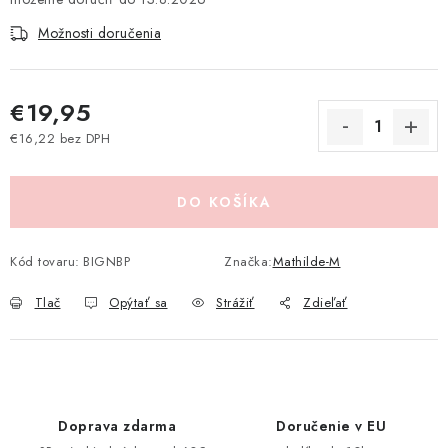
Pravidlá zliav a akcií
Katalógy
Moja objednávka
Možnosti doručenia
€19,95
€16,22 bez DPH
Jednotková cena:
DO KOŠÍKA
Kód tovaru:
BIGNBP
Značka:
Mathilde-M
Tlač
Opýtať sa
Strážiť
Zdieľať
Doprava zdarma
Doručenie v EU