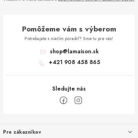
Pomôžeme vám s výberom
Potrebujete s niečím poradiť? Sme tu pre vás!
shop
@
lamaison.sk
+421 908 458 865
Z
á
Pre zákazníkov
p