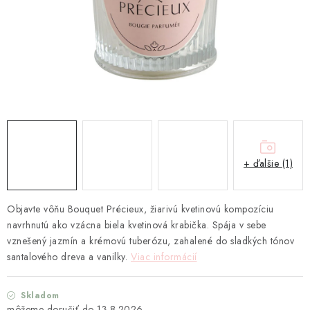
TEXTIL
KOZMETIKA
SEZÓNY
BLANC MARICLO´
DARČEKOVÉ POUKÁŽKY
+ ďalšie (1)
VŠETKY PRODUKTY
Objavte vôňu Bouquet Précieux, žiarivú kvetinovú kompozíciu
ZNAČKY
navrhnutú ako vzácna biela kvetinová krabička. Spája v sebe
vznešený jazmín a krémovú tuberózu, zahalené do sladkých tónov
Ako nakupovať
Doprava a platba
Obchodné podmienky
santalového dreva a vanilky.
Viac informácií
Podmienky ochrany osobných údajov
Skladom
Návod na údržbu nábytku
Reklamačný poriadok
13.8.2026