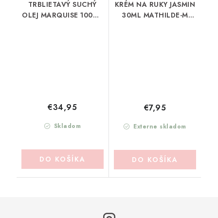
TRBLIETAVÝ SUCHÝ
KRÉM NA RUKY JASMIN
OLEJ MARQUISE 100ML
30ML MATHILDE-M
MATHILDE-M (HPSMA)
(BMVSJ)
€34,95
€7,95
Skladom
Externe skladom
DO KOŠÍKA
DO KOŠÍKA