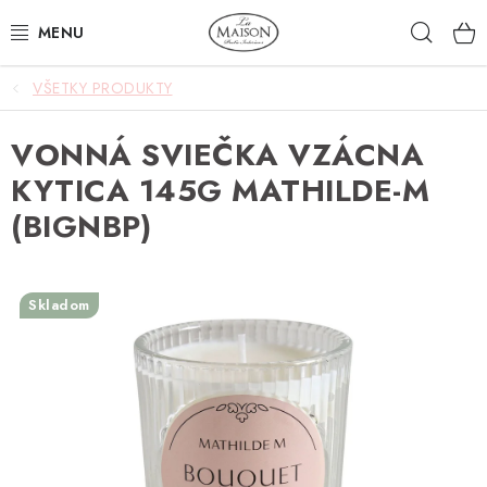
Prejsť
Hľad
na
obsah
VŠETKY PRODUKTY
NOVINKY
VONNÁ SVIEČKA VZÁCNA
AKCIA
KYTICA 145G MATHILDE-M
ZÁHRADA
(BIGNBP)
NÁBYTOK
Skladom
SVIETIDLÁ
DOPLNKY
STOLOVANIE