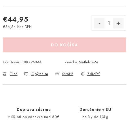
Pravidlá zliav a akcií
Katalógy
Moja objednávka
€44,95
€36,54 bez DPH
Jednotková cena:
DO KOŠÍKA
Kód tovaru:
BIG2NMA
Značka:
Mathilde-M
Tlač
Opýtať sa
Strážiť
Zdieľať
Doprava zdarma
Doručenie v EU
v SR pri objednávke nad 60€
balíky do 10kg