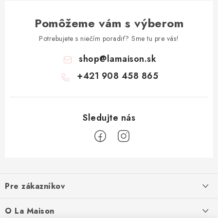
Pomôžeme vám s výberom
Potrebujete s niečím poradiť? Sme tu pre vás!
shop
@
lamaison.sk
+421 908 458 865
Z
á
Pre zákazníkov
p
ä
Ako nakupovať
O La Maison