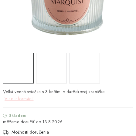
TEXTIL
KOZMETIKA
SEZÓNY
BLANC MARICLO´
DARČEKOVÉ POUKÁŽKY
VŠETKY PRODUKTY
Veľká vonná sviečka s 3 knôtmi v darčekovej krabičke.
ZNAČKY
Viac informácií
Ako nakupovať
Doprava a platba
Obchodné podmienky
Skladom
Podmienky ochrany osobných údajov
13.8.2026
Návod na údržbu nábytku
Reklamačný poriadok
Možnosti doručenia