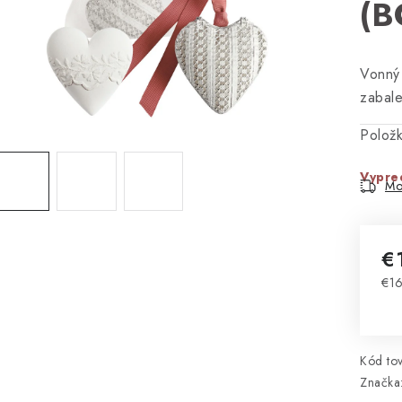
(B
Vonný 
zabal
Polož
Vypre
Mo
€
€16
Jed
Kód tov
Značka