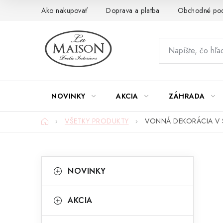
Prejsť
Ako nakupovať
Doprava a platba
Obchodné po
na
obsah
NOVINKY
AKCIA
ZÁHRADA
Domov
VŠETKY PRODUKTY
VONNÁ DEKORÁCIA V SR
B
K
Preskočiť
NOVINKY
kategórie
a
o
t
č
AKCIA
e
n