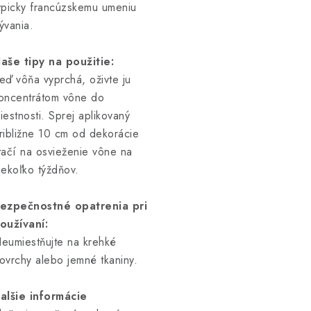
ypicky francúzskemu umeniu
ývania.
aše tipy na použitie:
eď vôňa vyprchá, oživte ju
oncentrátom vône do
iestnosti. Sprej aplikovaný
ribližne 10 cm od dekorácie
tačí na osvieženie vône na
iekoľko týždňov.
ezpečnostné opatrenia pri
oužívaní:
eumiestňujte na krehké
ovrchy alebo jemné tkaniny.
alšie informácie