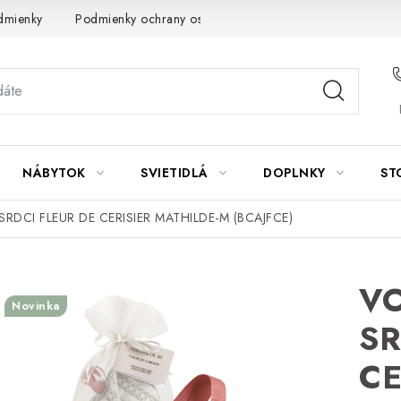
dmienky
Podmienky ochrany osobných údajov
Návod na údrž
NÁBYTOK
SVIETIDLÁ
DOPLNKY
ST
DCI FLEUR DE CERISIER MATHILDE-M (BCAJFCE)
V
Novinka
SR
CE