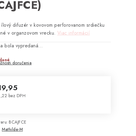
CAJFCE)
ílový difuzér v kovovom perforovanom srdiečku
ené v organzovom vrecku.
Viac informácií
ka bola vypredaná…
dané
žnosti doručenia
19,95
,22 bez DPH
notková cena:
aru:
BCAJFCE
:
Mathilde-M