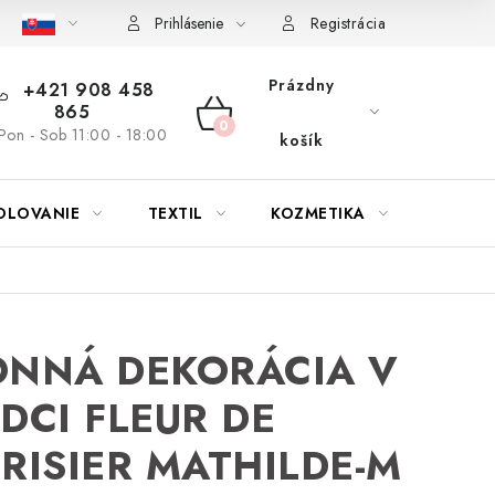
bu nábytku
Reklamačný poriadok
Pravidlá zliav a akcií
K
Prihlásenie
Registrácia
Prázdny
+421 908 458
865
NÁKUPNÝ
Pon - Sob 11:00 - 18:00
košík
KOŠÍK
OLOVANIE
TEXTIL
KOZMETIKA
SEZÓN
ONNÁ DEKORÁCIA V
DCI FLEUR DE
RISIER MATHILDE-M