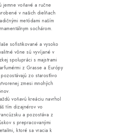
ú jemne voňavé a ručne
yrobené v našich dielňach
radičnými metódami naším
rnamentálnym sochárom.
aše sofistikované a vysoko
valitné vône sú vyvíjané v
zkej spolupráci s majstrami
arfumérmi z Grasse a Európy
 pozostávajú zo starostlivo
ytvorenej zmesi mnohých
ónov.
aždú voňavú kreáciu navrhol
áš tím dizajnérov vo
rancúzsku a pozostáva z
úskov s prepracovanými
etailmi, ktoré sa vracia k