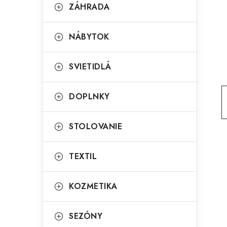
g
ZÁHRADA
ý
ó
p
r
NÁBYTOK
a
i
SVIETIDLÁ
e
n
e
DOPLNKY
l
STOLOVANIE
TEXTIL
KOZMETIKA
SEZÓNY