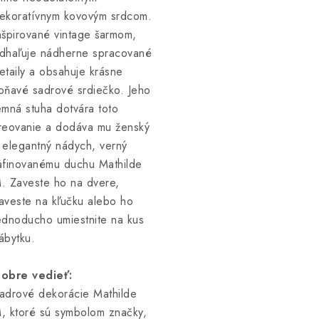
ekoratívnym kovovým srdcom.
nšpirované vintage šarmom,
dhaľuje nádherne spracované
etaily a obsahuje krásne
oňavé sadrové srdiečko. Jeho
emná stuha dotvára toto
reovanie a dodáva mu ženský
 elegantný nádych, verný
afinovanému duchu Mathilde
. Zaveste ho na dvere,
aveste na kľučku alebo ho
ednoducho umiestnite na kus
ábytku.
obre vedieť:
adrové dekorácie Mathilde
, ktoré sú symbolom značky,