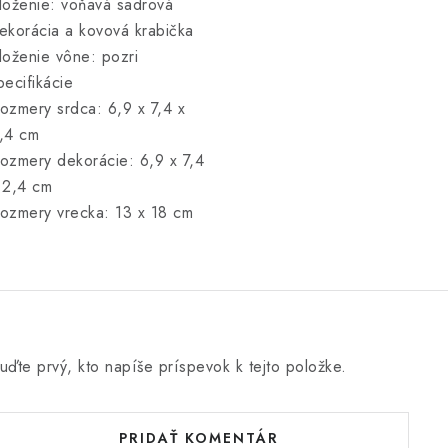
loženie: voňavá sadrová
ekorácia a kovová krabička
loženie vône: pozri
pecifikácie
ozmery srdca: 6,9 x 7,4 x
,4 cm
ozmery dekorácie: 6,9 x 7,4
 2,4 cm
ozmery vrecka: 13 x 18 cm
uďte prvý, kto napíše príspevok k tejto položke.
PRIDAŤ KOMENTÁR