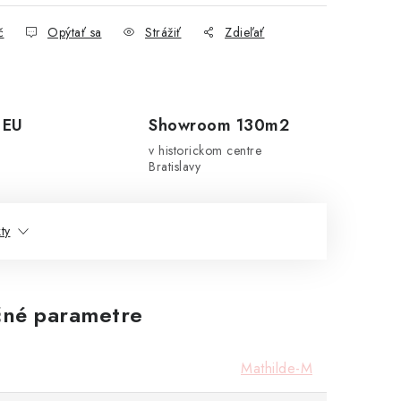
č
Opýtať sa
Strážiť
Zdieľať
 EU
Showroom 130m2
v historickom centre
Bratislavy
ty
né parametre
Mathilde-M