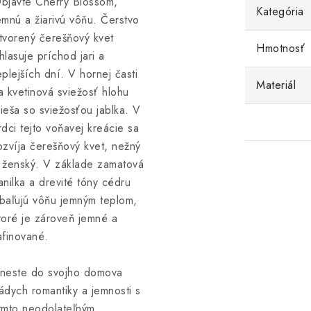
bjavte Cherry Blossom,
Kategória
emnú a žiarivú vôňu. Čerstvo
tvorený čerešňový kvet
Hmotnosť
hlasuje príchod jari a
eplejších dní. V hornej časti
Materiál
a kvetinová sviežosť hlohu
ieša so sviežosťou jablka. V
rdci tejto voňavej kreácie sa
ozvíja čerešňový kvet, nežný
 ženský. V základe zamatová
anilka a drevité tóny cédru
baľujú vôňu jemným teplom,
toré je zároveň jemné a
afinované.
neste do svojho domova
ádych romantiky a jemnosti s
ýmto neodolateľným