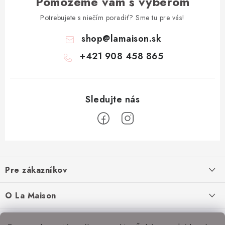
Pomôžeme vám s výberom
Potrebujete s niečím poradiť? Sme tu pre vás!
shop
@
lamaison.sk
+421 908 458 865
Z
á
Pre zákazníkov
p
ä
Ako nakupovať
O La Maison
t
Doprava a platba
i
O nás
Inšpirácie