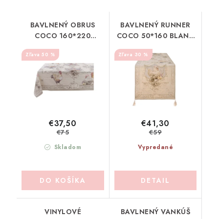
BAVLNENÝ OBRUS
BAVLNENÝ RUNNER
COCO 160*220
COCO 50*160 BLANC
BLANC MARICLO
MARICLO (A39938)
50 %
30 %
(A39829)
€37,50
€41,30
€75
€59
Skladom
Vypredané
DO KOŠÍKA
DETAIL
VINYLOVÉ
BAVLNENÝ VANKÚŠ