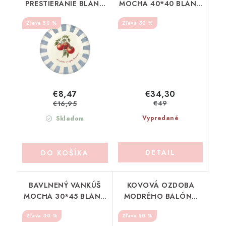
PRESTIERANIE BLANC
MOCHA 40*40 BLANC
MARICLO (A39867D)
MARICLO (A39737)
50 %
30 %
€34,30
€8,47
€49
€16,95
Vypredané
Skladom
DETAIL
DO KOŠÍKA
BAVLNENÝ VANKÚŠ
KOVOVÁ OZDOBA
MOCHA 30*45 BLANC
MODRÉHO BALÓNA
MARICLO (A39736)
BLANC MARICLO
30 %
50 %
(A39976C)