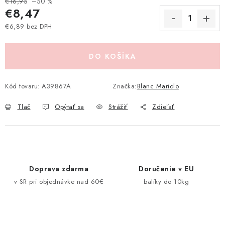
€16,95
–50 %
Pravidlá zliav a akcií
Katalógy
Moja objednávka
€8,47
€6,89 bez DPH
Jednotková cena:
DO KOŠÍKA
Kód tovaru:
A39867A
Značka:
Blanc Mariclo
Tlač
Opýtať sa
Strážiť
Zdieľať
Doprava zdarma
Doručenie v EU
v SR pri objednávke nad 60€
balíky do 10kg