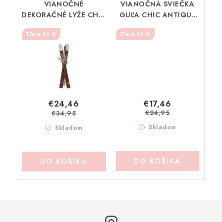
VIANOČNÉ
VIANOČNÁ SVIEČKA
DEKORAČNÉ LYŽE CHIC
GUĽA CHIC ANTIQUE
ANTIQUE (52087133)
(71134733)
30 %
30 %
€17,46
€24,46
€24,95
€34,95
Skladom
Skladom
DO KOŠÍKA
DO KOŠÍKA