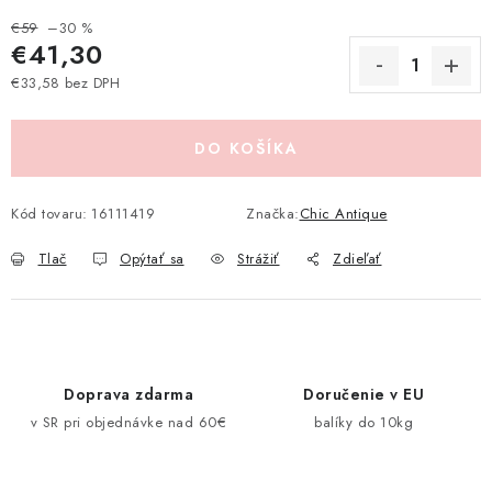
Pravidlá zliav a akcií
Katalógy
Moja objednávka
€59
–30 %
€41,30
€33,58 bez DPH
Jednotková cena:
DO KOŠÍKA
Kód tovaru:
16111419
Značka:
Chic Antique
Tlač
Opýtať sa
Strážiť
Zdieľať
Doprava zdarma
Doručenie v EU
v SR pri objednávke nad 60€
balíky do 10kg