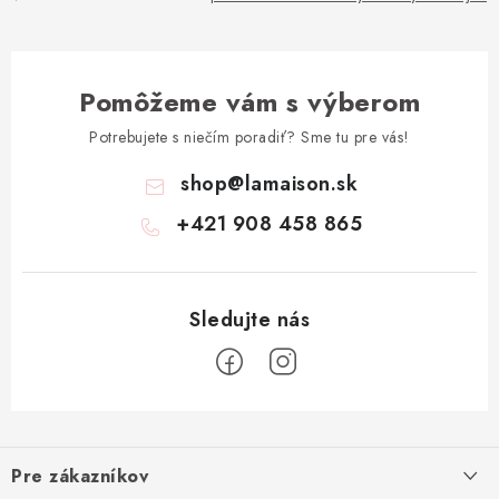
Pomôžeme vám s výberom
Potrebujete s niečím poradiť? Sme tu pre vás!
shop
@
lamaison.sk
+421 908 458 865
Z
á
Pre zákazníkov
p