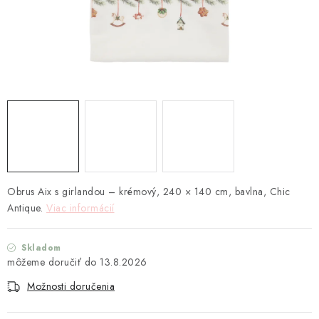
TEXTIL
KOZMETIKA
SEZÓNY
BLANC MARICLO´
DARČEKOVÉ POUKÁŽKY
VŠETKY PRODUKTY
Obrus
Aix
s
girlandou
–
krémový,
240
×
140
cm,
bavlna,
Chic
Antique.
Viac informácií
ZNAČKY
Skladom
13.8.2026
Ako nakupovať
Doprava a platba
Obchodné podmienky
Podmienky ochrany osobných údajov
Možnosti doručenia
Návod na údržbu nábytku
Reklamačný poriadok