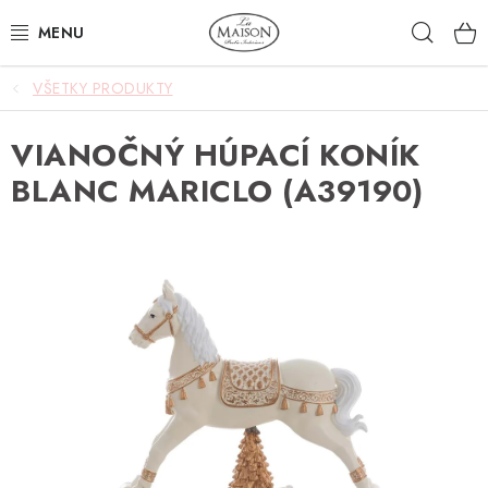
Prejsť
Hľad
na
obsah
VŠETKY PRODUKTY
NOVINKY
VIANOČNÝ HÚPACÍ KONÍK
AKCIA
BLANC MARICLO (A39190)
ZÁHRADA
NÁBYTOK
SVIETIDLÁ
DOPLNKY
STOLOVANIE