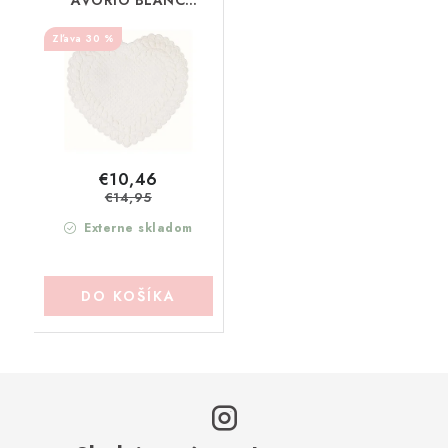
AVORIO BLANC
MARICLO
30 %
(A2927999AV)
€10,46
€14,95
Externe skladom
DO KOŠÍKA