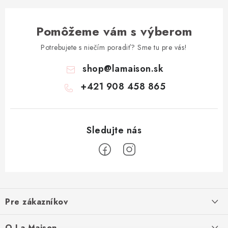
Pomôžeme vám s výberom
Potrebujete s niečím poradiť? Sme tu pre vás!
shop
@
lamaison.sk
+421 908 458 865
Z
á
Pre zákazníkov
p
ä
Ako nakupovať
O La Maison