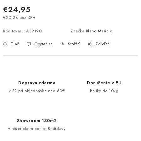
Pravidlá zliav a akcií
Katalógy
Moja objednávka
€24,95
€20,28 bez DPH
Jednotková cena:
Kód tovaru:
A39190
Značka:
Blanc Mariclo
Tlač
Opýtať sa
Strážiť
Zdieľať
Doprava zdarma
Doručenie v EU
v SR pri objednávke nad 60€
balíky do 10kg
Showroom 130m2
v historickom centre Bratislavy