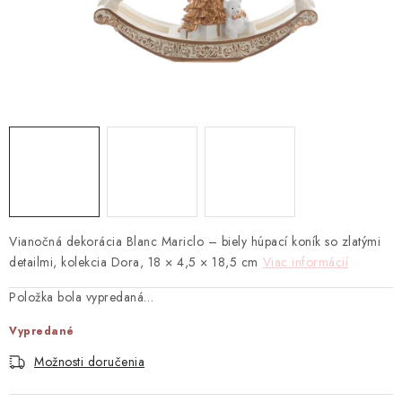
TEXTIL
KOZMETIKA
SEZÓNY
BLANC MARICLO´
DARČEKOVÉ POUKÁŽKY
VŠETKY PRODUKTY
Vianočná dekorácia Blanc Mariclo – biely húpací koník so zlatými
detailmi, kolekcia Dora, 18 × 4,5 × 18,5 cm
Viac informácií
ZNAČKY
Položka bola vypredaná…
Vypredané
Ako nakupovať
Doprava a platba
Obchodné podmienky
Podmienky ochrany osobných údajov
Možnosti doručenia
Návod na údržbu nábytku
Reklamačný poriadok